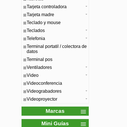
Tarjeta controladora
Tarjeta madre
Teclado y mouse
Teclados
Telefonia
Terminal portatil / colectora de
datos
Terminal pos
Ventiladores
Video
Videoconferencia
Videograbadores
Videoproyector
Marcas
Mini Guías