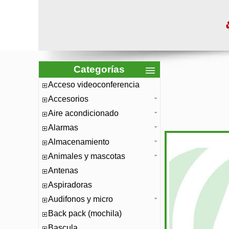
Categorías
Acceso videoconferencia
Accesorios
Aire acondicionado
Alarmas
Almacenamiento
Animales y mascotas
Antenas
Aspiradoras
Audifonos y micro
Back pack (mochila)
Bascula