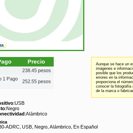
Pago
Precio
Aunque se hace un es
imágenes e informació
238.45 pesos
posible que los prod
errores en la informa
to 1 Pago
252.55 pesos
proporciona el número
conocer la fotografía
de la marca o fabrica
ositivo
:USB
cto
:Negro
onectividad
:Alámbrico
nica
80-ADRC, USB, Negro, Alámbrico, En Español