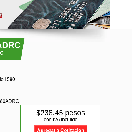
ADRC
RC
ell 580-
580ADRC
$238.45 pesos
con IVA incluido
Agregar a Cotización