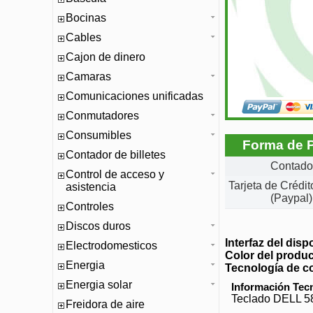
Bocinas
Cables
Cajon de dinero
Camaras
Comunicaciones unificadas
Conmutadores
Consumibles
Forma de 
Contador de billetes
Contado
Control de acceso y
Tarjeta de Crédi
asistencia
(Paypal)
Controles
Discos duros
Interfaz del disp
Electrodomesticos
Color del produ
Energia
Tecnología de c
Energia solar
Información Tec
Teclado DELL 5
Freidora de aire