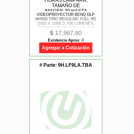
VIDEOPROYECTOR BENQ DLP
MH550 TIRO REGULAR, FULL HD
(1920 X 1080) 3, 500 LUMENES,
CONTRASTE 20, 000:1, 15, 000
$
17,967.80
HORAS LAMPARA, TAMAÑO DE
IMAGEN 30 HASTA 300 HDMI X2,
Existencia Aprox
:
0
VGA, USB, BOCINA DE 2W.
Agregar a Cotización
# Parte:
9H.LF9LA.TBA