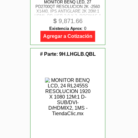
MONITOR BENQ LED, 27
PD2700QT RESOLUCION 2K -2560
X1440, IPS ANTIGLARE 2K 20M:1
HDMI, DP, USB 2.0 X 3, BOCINAS 1
$
9,871.66
W X 2
Existencia Aprox
:
0
Agregar a Cotización
# Parte:
9H.LHGLB.QBL