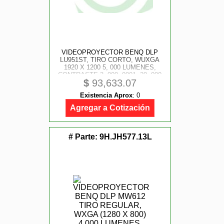
VIDEOPROYECTOR BENQ DLP
LU951ST, TIRO CORTO, WUXGA
1920 X 1200 5, 000 LUMENES,
CONTRASTE 3, 000, 0001, 20, 000
$
93,633.07
HORAS LAMPARA
Existencia Aprox
:
0
Agregar a Cotización
# Parte:
9H.JH577.13L