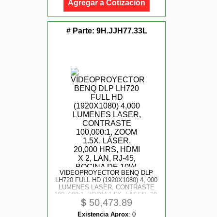
Agregar a Cotización
# Parte:
9H.JJH77.33L
VIDEOPROYECTOR BENQ DLP
LH720 FULL HD (1920X1080) 4, 000
LUMENES LASER, CONTRASTE
100, 000:1, ZOOM 1.5X, LÁSER, 20,
$
50,473.89
000 HRS, HDMI X 2, LAN, RJ-45,
BOCINA DE 10W, LENS SHIFT
Existencia Aprox
:
0