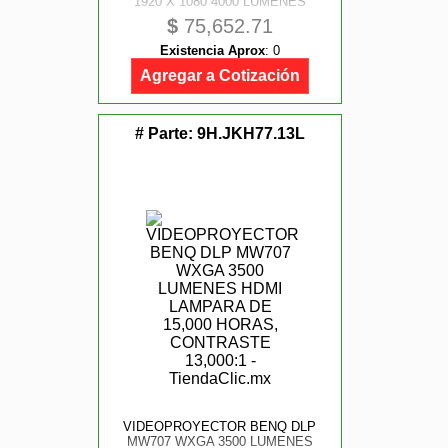
1920 X 1080 4000 LUMENES
LASER, HDMI, CONTRASTE 100,
$
75,652.71
000:1
Existencia Aprox
:
0
Agregar a Cotización
# Parte:
9H.JKH77.13L
VIDEOPROYECTOR BENQ DLP
MW707 WXGA 3500 LUMENES