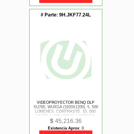
# Parte:
9H.JKF77.24L
VIDEOPROYECTOR BENQ DLP
SU765, WUXGA (1920X1200), 5, 500
LÚMENES, CONTRASTE. 10, 000:
HASTA 6, 000 HORAS LAMPARA.
$
45,216.36
HDMI X 2, RJ-45, BOCINA 5W X1
RS232 X1, TRIGGER
Existencia Aprox
:
0