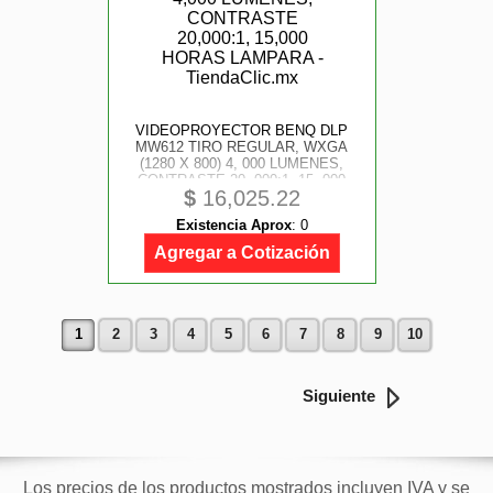
VIDEOPROYECTOR BENQ DLP
MW612 TIRO REGULAR, WXGA
(1280 X 800) 4, 000 LUMENES,
CONTRASTE 20, 000:1, 15, 000
$
16,025.22
HORAS LAMPARA
Existencia Aprox
:
0
Agregar a Cotización
1
2
3
4
5
6
7
8
9
10
Siguiente
Los precios de los productos mostrados incluyen IVA y se