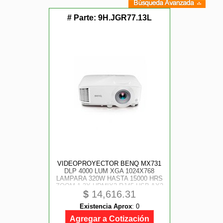
# Parte:
9H.JGR77.13L
VIDEOPROYECTOR BENQ MX731
DLP 4000 LUM XGA 1024X768
LAMPARA 320W HASTA 15000 HRS
ZOOM 1.3X HDMIX2 RJ45 USB AX2
$
14,616.31
BOCINA 10W
Existencia Aprox
:
0
Agregar a Cotización