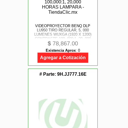
VIDEOPROYECTOR BENQ DLP
LU950 TIRO REGULAR, 5, 000
LUMENES WUXGA (1920 X 1200)
CONTRASTE 100, 000:1, 20, 000
$
78,867.00
HORAS LAMPARA
Existencia Aprox
:
0
Agregar a Cotización
# Parte:
9H.JJ777.16E