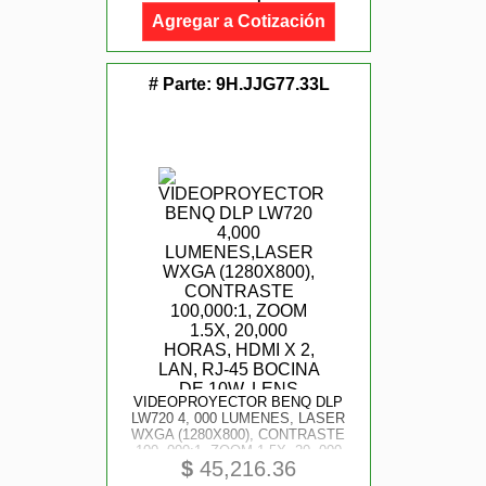
Agregar a Cotización
# Parte:
9H.JJG77.33L
VIDEOPROYECTOR BENQ DLP
LW720 4, 000 LUMENES, LASER
WXGA (1280X800), CONTRASTE
100, 000:1, ZOOM 1.5X, 20, 000
$
45,216.36
HORAS, HDMI X 2, LAN, RJ-45
BOCINA DE 10W, LENS SHIFT