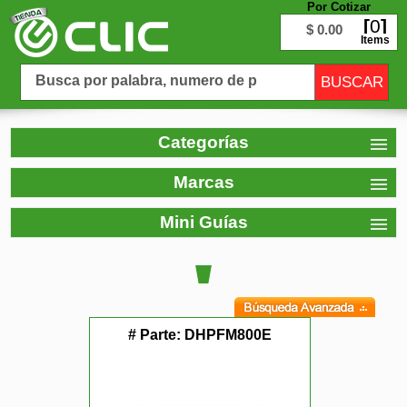
Por Cotizar
0
$ 0.00
Items
Categorías
Marcas
Mini Guías
# Parte:
DHPFM800E