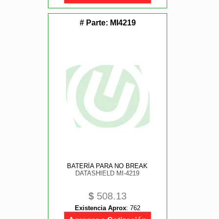
# Parte:
MI4219
BATERÍA PARA NO BREAK
DATASHIELD MI-4219
$
508.13
Existencia Aprox
:
762