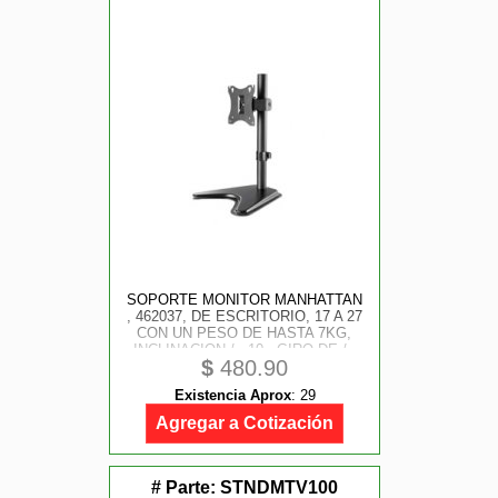
SOPORTE MONITOR MANHATTAN
, 462037, DE ESCRITORIO, 17 A 27
CON UN PESO DE HASTA 7KG,
INCLINACION / - 10 , GIRO DE / -
$
480.90
45 , ROTACION DE / - 90 , ALTURA
AJUSTABLE
Existencia Aprox
:
29
Agregar a Cotización
# Parte:
STNDMTV100