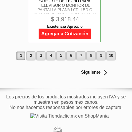
SOPORTE DE TECHO PARA
TELEVISOR O MONITOR DE
PANTALLA PLANA LCD, LED O
PLASMA DE 32 A 75 PULGADAS O
$
3,918.44
DE HASTA 50KG - DE ACERO -
STARTECH.COM MOD.
Existencia Aprox
:
6
FLATPNLCEIL
Agregar a Cotización
1
2
3
4
5
6
7
8
9
10
Siguiente
Los precios de los productos mostrados incluyen IVA y se
muestran en pesos mexicanos.
No nos hacemos responsables por errores de captura.