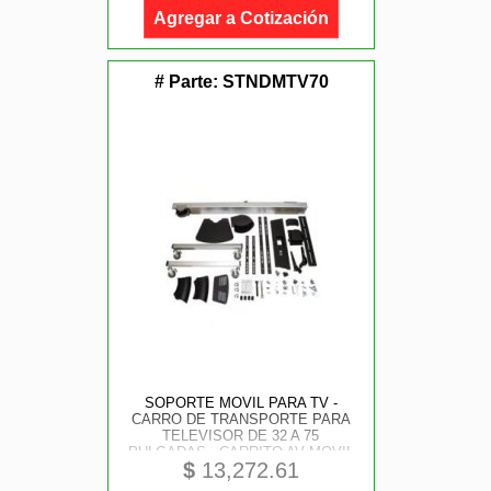
Agregar a Cotización
# Parte:
STNDMTV70
SOPORTE MOVIL PARA TV -
CARRO DE TRANSPORTE PARA
TELEVISOR DE 32 A 75
PULGADAS - CARRITO AV MOVIL
$
13,272.61
MESA RODANTE PARA TV VESA
CON AJUSTE DE UN TOQUE -