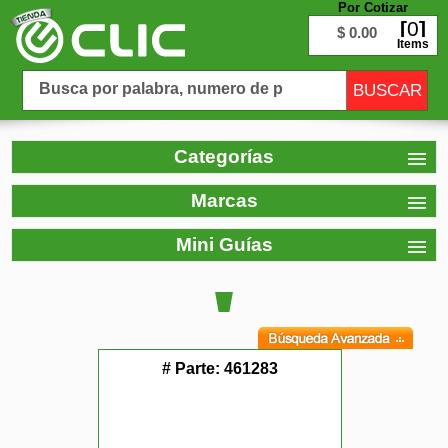
Por Cotizar
0
$ 0.00
Items
Categorías
Marcas
Mini Guías
# Parte:
461283