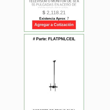
TELEVISOR O MONITOR DE 32 A
55 PULGADAS EN ACERO DE
SERVICIO PESADO -
$
2,118.21
TOTALMENTE ARTICULADO VESA
- STARTECH.COM MOD.
Existencia Aprox
:
7
FPWARTB1M
Agregar a Cotización
# Parte:
FLATPNLCEIL