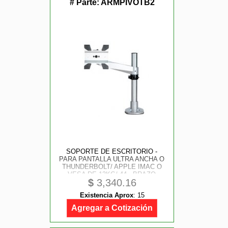
# Parte:
ARMPIVOTB2
SOPORTE DE ESCRITORIO -
PARA PANTALLA ULTRA ANCHA O
THUNDERBOLT/ APPLE IMAC O
VESA DE 13KG/ 44 - BRAZO
$
3,340.16
ARTICULADO Y DE ALTURA
AJUSTABLE - MSTIL - MORDAZA/
Existencia Aprox
:
15
OJAL - STARTECH.COM MOD.
ARMPIVOTB2
Agregar a Cotización