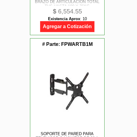
BRAZO DE ARTICULACION TOTAL
- TVS HASTA 100 Y 76KG -
$
6,554.55
STARTECH.COM MOD. FPWARTS2
Existencia Aprox
:
10
Agregar a Cotización
# Parte:
FPWARTB1M
SOPORTE DE PARED PARA