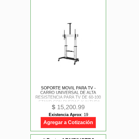
SOPORTE MOVIL PARA TV -
CARRO UNIVERSAL DE ALTA
RESISTENCIA PARA TV DE 60-100
- STAND CON RUEDAS Y ALTURA
$
15,200.99
AJUSTABLE - STARTECH.COM
MOD. STNDMTV100
Existencia Aprox
:
19
Agregar a Cotización