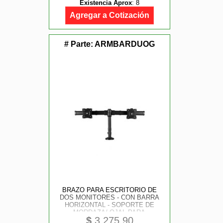
Existencia Aprox
:
8
STARTECH.COM MOD.
STNDMTV70
Agregar a Cotización
# Parte:
ARMBARDUOG
BRAZO PARA ESCRITORIO DE
DOS MONITORES - CON BARRA
HORIZONTAL - SOPORTE DE
MORDAZA/ OJAL PARA
$
3,275.90
ESCRITORIO - STARTECH.COM