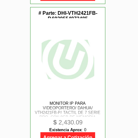
# Parte:
DHI-VTH2421FB-
P,6939554972485
MONITOR IP PARA
VIDEOPORTERO/ DAHUA/
VTH2421FB-P/ TACTIL DE 7 SERIE
PRO, CON 8GB DE MEMORIA
$
2,430.09
EMBEBIDA, POE ESTANDAR,
RANURA MISD, SOPORTA
Existencia Aprox
:
0
LLAMADA GRUPAL, VIDEOS,
MENSAJES, 6 E/ S DE ALARMA, Y
Agregar a Cotización