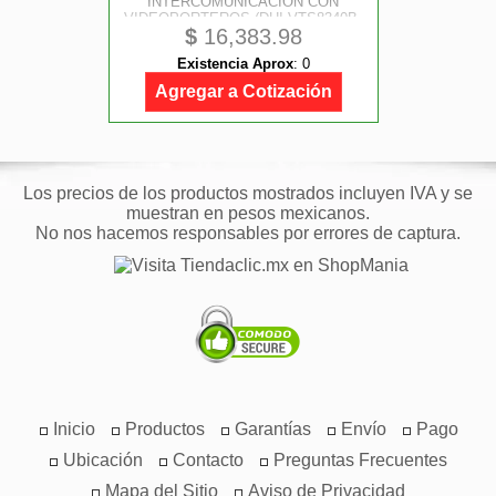
INTERCOMUNICACIÓN CON
VIDEOPORTEROS (DHI-VTS8340B-
$
16,383.98
CG)
Existencia Aprox
:
0
Agregar a Cotización
Los precios de los productos mostrados incluyen IVA y se
muestran en pesos mexicanos.
No nos hacemos responsables por errores de captura.
Inicio
Productos
Garantías
Envío
Pago
Ubicación
Contacto
Preguntas Frecuentes
Mapa del Sitio
Aviso de Privacidad