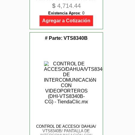
GB/ 61 ES DE ALARMA/ FRENTE
$
4,714.44
DE CALLE IP65/ APERTURA
REMOTA/ SOPORTA APERTURA
Existencia Aprox
:
0
REMOTA Y CON TARJETAS
MIFARE IC CARD
Agregar a Cotización
# Parte:
VTS8340B
CONTROL DE ACCESO/ DAHUA/
VTS8340B/ PANTALLA DE