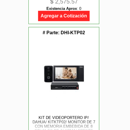
$
2,575.57
/ ANGULO 146 / ULTRA BAJA
ILUMINACIN / EXTERIOR IP65 /
Existencia Aprox
:
0
WDR 120 DB
Agregar a Cotización
# Parte:
DHI-KTP02
KIT DE VIDEOPORTERO IP/
DAHUA/ KITKTP02/ MONITOR DE 7
CON MEMORIA EMBEBIDA DE 8