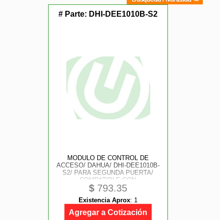
# Parte:
DHI-DEE1010B-S2
MODULO DE CONTROL DE
ACCESO/ DAHUA/ DHI-DEE1010B-
S2/ PARA SEGUNDA PUERTA/
COMPATIBLE CON
$
793.35
VIDEOPORTEROS DAHUA/
COMUNICACION RS-485/
Existencia Aprox
:
1
COMPATIBLE CON CERRADURAS
ELECTRICAS Y MAGNETICAS/
Agregar a Cotización
INDICADORES DE ESTA