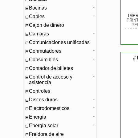
Bocinas
IMPR
Cables
PRIN
Cajon de dinero
PE
COLUM
Camaras
DE 
SER
Comunicaciones unificadas
Conmutadores
# 
Consumibles
Contador de billetes
Control de acceso y
asistencia
Controles
Discos duros
Electrodomesticos
Energia
Energia solar
Freidora de aire