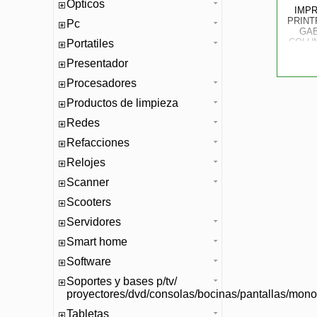
Opticos
IMPR
PRINT
Pc
GAB
COLU
Portatiles
DE 
Presentador
SER
Procesadores
Productos de limpieza
Redes
Refacciones
Relojes
Scanner
Scooters
Servidores
Smart home
Software
Soportes y bases p/tv/
proyectores/dvd/consolas/bocinas/pantallas/mono
Tabletas