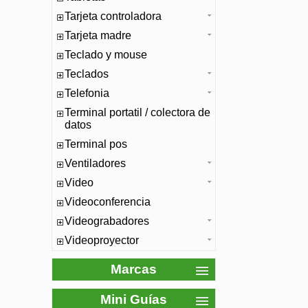
Tarjeta controladora
Tarjeta madre
Teclado y mouse
Teclados
Telefonia
Terminal portatil / colectora de
datos
Terminal pos
Ventiladores
Video
Videoconferencia
Videograbadores
Videoproyector
Marcas
Mini Guías