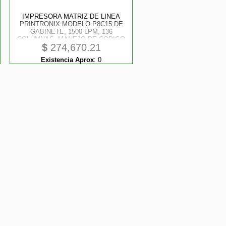
IMPRESORA MATRIZ DE LINEA
PRINTRONIX MODELO P8C15 DE
GABINETE, 1500 LPM, 136
COLUMNAS, MANEJO DE CODIGO
$
274,670.21
DE BARRAS, INTERFASE USB,
SERIAL RS-232 Y ETHERNET
Existencia Aprox
:
0