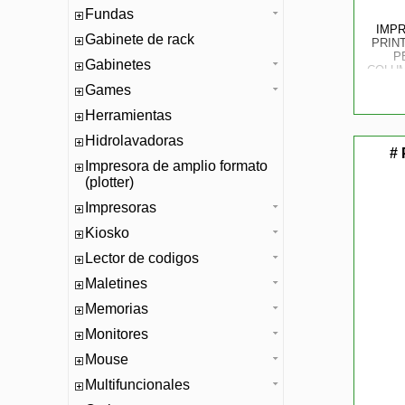
Fundas
IMPR
Gabinete de rack
PRIN
P
Gabinetes
COLUM
DE 
Games
SER
Herramientas
Hidrolavadoras
# 
Impresora de amplio formato
(plotter)
Impresoras
Kiosko
Lector de codigos
Maletines
Memorias
Monitores
Mouse
Multifuncionales