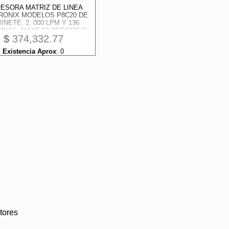
ESORA MATRIZ DE LINEA
RONIX MODELOS P8C20 DE
INETE, 2, 000 LPM Y 136
MNAS, MANEJO DECODIGO
$
374,332.77
BARRAS, INTERFASE USB,
IAL RS-232 Y ETHERNET
Existencia Aprox
:
0
tores