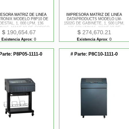
ESORA MATRIZ DE LINEA
IMPRESORA MATRIZ DE LINEA
TRONIX MODELO P8P10 DE
DATAPRODUCTS MODELO LM-
DESTAL, 1, 000 LPM, 136
1502G DE GABINETE, 1, 500 LPM,
NAS, MANEJO DE CODIGO
136 COLUMNAS, MANEJO DE
$
190,654.67
$
274,670.21
BARRAS, INTERFASE USB,
CODIGO DE BARRAS, INTERFASE
IAL RS-232 Y ETHERNET
USB, SERIAL RS-232 Y ETHERNET
Existencia Aprox
:
0
Existencia Aprox
:
0
Parte:
P8P05-1111-0
# Parte:
P8C10-1111-0