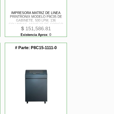
IMPRESORA MATRIZ DE LINEA
PRINTRONIX MODELO P8C05 DE
GABINETE, 500 LPM, 136
COLUMNAS, MANEJO DE CODIGO
$
151,586.81
DE BARRAS, INTERFASE USB,
SERIAL RS-232 Y ETHERNET
Existencia Aprox
:
0
# Parte:
P8C15-1111-0