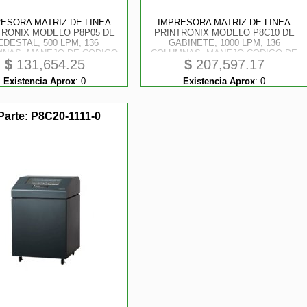
ESORA MATRIZ DE LINEA
IMPRESORA MATRIZ DE LINEA
TRONIX MODELO P8P05 DE
PRINTRONIX MODELO P8C10 DE
EDESTAL, 500 LPM, 136
GABINETE, 1000 LPM, 136
NAS, MANEJO DE CODIGO
COLUMNAS, MANEJO CODIGO DE
$
131,654.25
$
207,597.17
BARRAS, INTERFASE USB,
BARRAS, INTERFASE USB,
IAL RS-232 Y ETHERNET
SERIAL RS-232 Y ETHERNET
Existencia Aprox
:
0
Existencia Aprox
:
0
Parte:
P8C20-1111-0