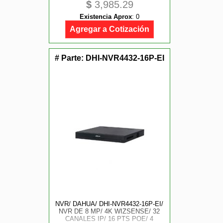
$
3,985.29
H.265+/ 2 BAHIAS HDD / SOPORTA
CAMARAS WIZSENSE/ HDMI 4K
Existencia Aprox
:
0
AND VGA/ 4 CAN. SMD PLUS/ E
AND S DE ALARMA
Agregar a Cotización
# Parte:
DHI-NVR4432-16P-EI
NVR/ DAHUA/ DHI-NVR4432-16P-EI/
NVR DE 8 MP/ 4K WIZSENSE/ 32
CANALES IP/ 16 PTS POE/ 4