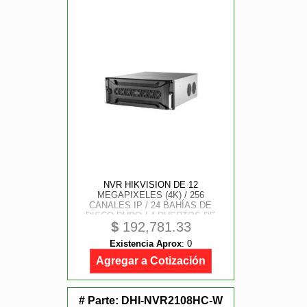
NVR HIKVISION DE 12
MEGAPIXELES (4K) / 256
CANALES IP / 24 BAHÍAS DE
DISCO DURO / 4 PUERTOS DE
$
192,781.33
RED / SOPORTA RAID CON HOT
SWAP
Existencia Aprox
:
0
Agregar a Cotización
# Parte:
DHI-NVR2108HC-W