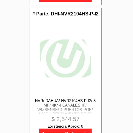
# Parte:
DHI-NVR2104HS-P-I2
NVR/ DAHUA/ NVR2104HS-P-I2/ 8
MP/ 4K/ 4 CANALES IP/
WIZSENSE/ 4 PUERTOS POE/
H265+/ RENDIMIENTO DE 80
$
2,544.57
MBPS/ HDMI Y VGA/ 1 CH DE
RECONOCIMIENTO FACIAL/
Existencia Aprox
:
0
PROTECCION PERIMETRAL/ SMD
PLUS/ 1 BAHIA DE DISCO