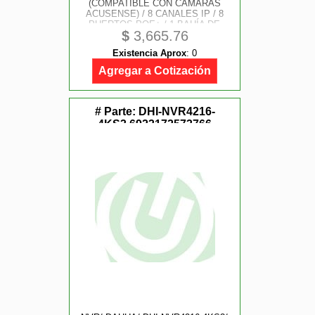
(COMPATIBLE CON CAMARAS
ACUSENSE) / 8 CANALES IP / 8
PUERTOS POE+ / 1 BAHÍA DE
$
3,665.76
DISCO DURO / SALIDA DE VÍDEO
EN 4K / 300 METROS POE MODO
Existencia Aprox
:
0
EXTENDIDO
Agregar a Cotización
# Parte:
DHI-NVR4216-
4KS3,6923172573766