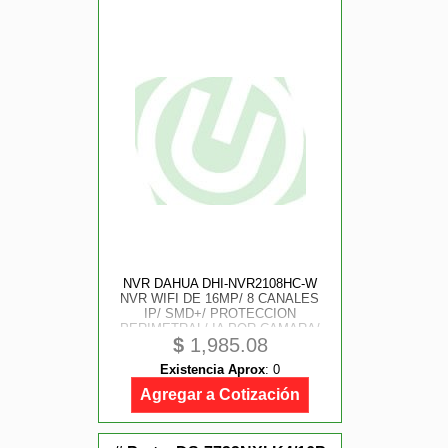
NVR DAHUA DHI-NVR2108HC-W
NVR WIFI DE 16MP/ 8 CANALES
IP/ SMD+/ PROTECCION
PERIMETRAL/ IA POR CAMARA/
$
1,985.08
H.265/ SALIDAS HDMI AND VGA/ 1
BAHIA HDD/ 1 E AND S DE AUDIO/
Existencia Aprox
:
0
ONVIF
Agregar a Cotización