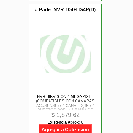
# Parte:
NVR-104H-D/4P(D)
NVR HIKVISION 4 MEGAPIXEL
(COMPATIBLES CON CÁMARAS
ACUSENSE) / 4 CANALES IP / 4
PUERTOS POE+ / 1 BAHÍA DE
$
1,879.62
DISCO DURO / SALIDA EN FULL
HD
Existencia Aprox
:
0
Agregar a Cotización