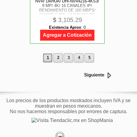
NVR/ DAHUA/ DHI-NVR4216-4KS3/
8 MP/ 4K/ 16 CANALES IP/
RENDIMIENTO DE 160 MBPS/
SMART H.265+/ 2 BAHIAS DE
$
3,105.29
DISCOS DUROS/ 4 AND 2 E AND S
DE ALARMAS/ HDMI AND VGA/
Existencia Aprox
:
0
SOPORTA CAMARAS WIZSENSE/
4 CANALES SMD PLU
Agregar a Cotización
1
2
3
4
5
Siguiente
Los precios de los productos mostrados incluyen IVA y se
muestran en pesos mexicanos.
No nos hacemos responsables por errores de captura.