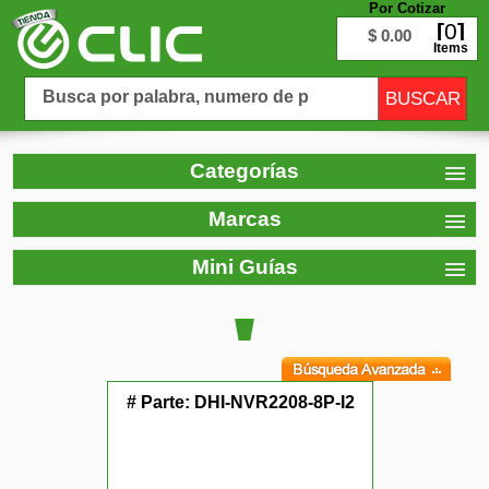
Por Cotizar
0
$ 0.00
Items
Categorías
Marcas
Mini Guías
# Parte:
DHI-NVR2208-8P-I2