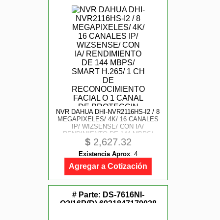
NVR DAHUA DHI-NVR2116HS-I2 / 8
MEGAPIXELES/ 4K/ 16 CANALES
IP/ WIZSENSE/ CON IA/
RENDIMIENTO DE 144 MBPS/
$
2,627.32
SMART H.265/ 1 CH DE
RECONOCIMIENTO FACIAL O 1
Existencia Aprox
:
4
CANAL DE PROTECCIN
PERIMETRAL O 4 CANALES DE
Agregar a Cotización
# Parte:
DS-7616NI-
Q2/16P(D),6931847179038