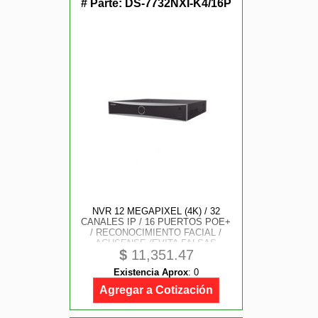
# Parte:
DS-7732NXI-K4/16P
NVR 12 MEGAPIXEL (4K) / 32
CANALES IP / 16 PUERTOS POE+
/ RECONOCIMIENTO FACIAL /
ACUSENSE (EVITA FALSAS
$
11,351.47
ALARMAS) / 4 BAHÍAS DE DISCO
DURO / SWITCH POE 300 MTS /
Existencia Aprox
:
0
HDMI EN 4K / ALARMAS I/ O
Agregar a Cotización