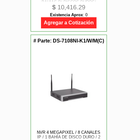
BAHIAS P/ DISCOS DUROS/
$
10,416.29
SMART H.265+/ 1 CANAL DE
RECONOCIMIENTO FACIAL/ SMD
Existencia Aprox
:
0
PLUS/ RENDIMIENTO DE 256
MBPS/ QUICK
Agregar a Cotización
# Parte:
DS-7108NI-K1/W/M(C)
NVR 4 MEGAPIXEL / 8 CANALES
IP / 1 BAHÍA DE DISCO DURO / 2