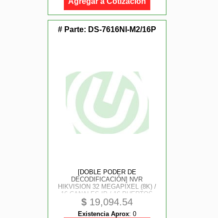
Agregar a Cotización
# Parte:
DS-7616NI-M2/16P
[DOBLE PODER DE
DECODIFICACIÓN] NVR
HIKVISION 32 MEGAPIXEL (8K) /
16 CANALES IP / 16 PUERTOS
$
19,094.54
POE+ / ACUSENSE / ANPR /
CONTEO DE PERSONAS / HEAT
Existencia Aprox
:
0
MAP / 2 BAHÍAS DE DISCO DURO /