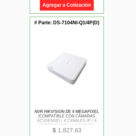
HDMI EN 8K / SOPORTA PO
Agregar a Cotización
# Parte:
DS-7104NI-Q1/4P(D)
NVR HIKVISION DE 4 MEGAPIXEL
(COMPATIBLE CON CÁMARAS
ACUSENSE) / 4 CANALES IP / 4
PUERTOS POE / 1 BAHÍA DE
$
1,827.63
DISCO DURO / SALIDA DE VÍDEO
FULL HD