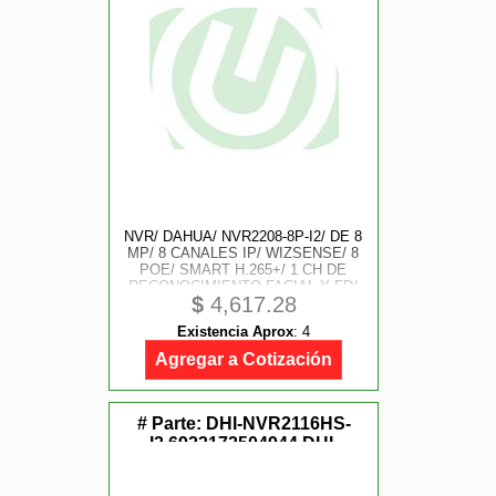
NVR/ DAHUA/ NVR2208-8P-I2/ DE 8
MP/ 8 CANALES IP/ WIZSENSE/ 8
POE/ SMART H.265+/ 1 CH DE
RECONOCIMIENTO FACIAL Y FD/
$
4,617.28
HASTA 10 BASES DE DATOS DE
ROSTROS/ 2 PUERTOS SATA/
Existencia Aprox
:
4
SMD PLUS/ MAX.
DECODIFICACION D
Agregar a Cotización
# Parte:
DHI-NVR2116HS-
I2,6923172504944,DHI-
NVR2116HS-I2