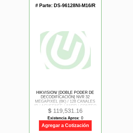
# Parte:
DS-96128NI-M16/R
HIKVISION/ [DOBLE PODER DE
DECODIFICACIÓN] NVR 32
MEGAPIXEL (8K) / 128 CANALES
IP / ACUSENSE / ANPR / CONTEO
$
119,531.16
DE PERSONAS / 16 BAHÍAS DE
DISCO DURO / 2 TARJETAS DE
Existencia Aprox
:
0
RED / SOPORTA RAID CON HOT
SWAP / 2
Agregar a Cotización