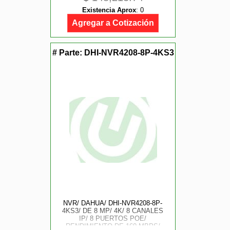
REDUNDANTE / NVR DE ALTO
Existencia Aprox
:
0
DESEMPEÑO
Agregar a Cotización
# Parte:
DHI-NVR4208-8P-4KS3
NVR/ DAHUA/ DHI-NVR4208-8P-
4KS3/ DE 8 MP/ 4K/ 8 CANALES
IP/ 8 PUERTOS POE/
RENDIMIENTO DE 160 MBPS/