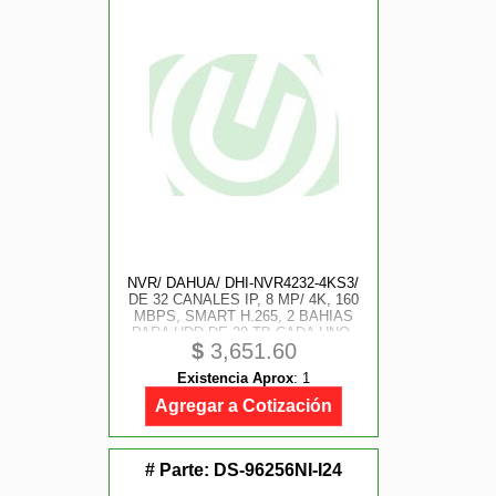
NVR/ DAHUA/ DHI-NVR4232-4KS3/
DE 32 CANALES IP, 8 MP/ 4K, 160
MBPS, SMART H.265, 2 BAHIAS
PARA HDD DE 20 TB CADA UNO,
$
3,651.60
HDMI VGA, SOPORTA CAMARAS
WIZSENSE Y 2 CANALES SMD
Existencia Aprox
:
1
PLUS
Agregar a Cotización
# Parte:
DS-96256NI-I24