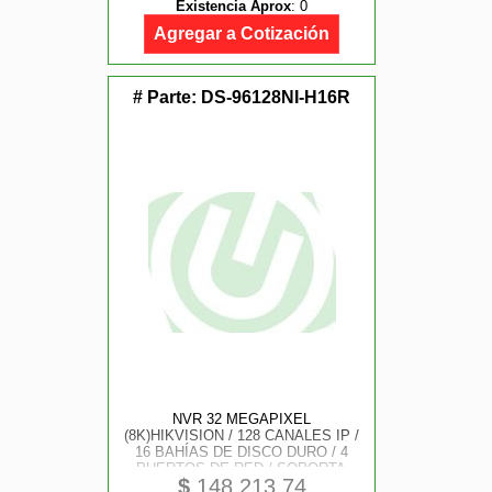
Existencia Aprox
:
0
Agregar a Cotización
# Parte:
DS-96128NI-H16R
NVR 32 MEGAPIXEL
(8K)HIKVISION / 128 CANALES IP /
16 BAHÍAS DE DISCO DURO / 4
PUERTOS DE RED / SOPORTA
$
148,213.74
RAID CON HOT SWAP / FUENTE