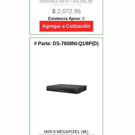
ANTENAS WI-FI / SALIDA DE
VÍDEO FULL HD
$
2,072.96
Existencia Aprox
:
0
Agregar a Cotización
# Parte:
DS-7608NI-Q1/8P(D)
NVR 8 MEGAPIXEL (4K)