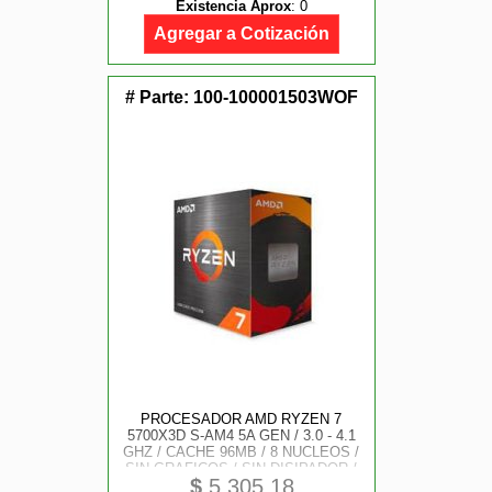
Existencia Aprox
:
0
Agregar a Cotización
# Parte:
100-100001503WOF
PROCESADOR AMD RYZEN 7
5700X3D S-AM4 5A GEN / 3.0 - 4.1
GHZ / CACHE 96MB / 8 NUCLEOS /
SIN GRAFICOS / SIN DISIPADOR /
$
5,305.18
GAME ALTO