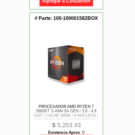
Agregar a Cotización
# Parte:
100-100001582BOX
PROCESADOR AMD RYZEN 7
5800XT S-AM4 5A GEN / 3.8 - 4.8
GHZ / CACHE 36MB / 8 NUCLEOS /
SIN GRAFICOS / SIN DISIPADOR /
$
5,253.43
GAMER ALTO
Existencia Aprox
:
0