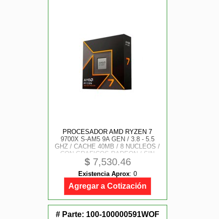
PROCESADOR AMD RYZEN 7
9700X S-AM5 9A GEN / 3.8 - 5.5
GHZ / CACHE 40MB / 8 NUCLEOS /
CON GRAFICOS RADEON / SIN
$
7,530.46
DISIPADOR / GAMER ALTO
Existencia Aprox
:
0
Agregar a Cotización
# Parte:
100-100000591WOF