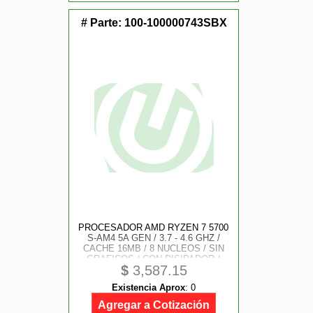
# Parte:
100-100000743SBX
PROCESADOR AMD RYZEN 7 5700
S-AM4 5A GEN / 3.7 - 4.6 GHZ /
CACHE 16MB / 8 NUCLEOS / SIN
GRAFICOS / CON DISIPADOR /
$
3,587.15
GAME ALTO
Existencia Aprox
:
0
Agregar a Cotización