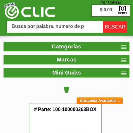
Por Cotizar
0
$ 0.00
Items
Categorías
Marcas
Mini Guías
# Parte:
100-100000263BOX