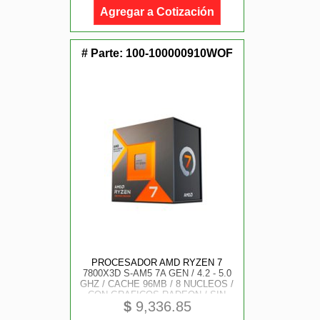
Agregar a Cotización
# Parte:
100-100000910WOF
PROCESADOR AMD RYZEN 7
7800X3D S-AM5 7A GEN / 4.2 - 5.0
GHZ / CACHE 96MB / 8 NUCLEOS /
CON GRAFICOS RADEON / SIN
$
9,336.85
DISIPADOR / GAMER ALTO