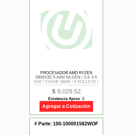
PROCESADOR AMD RYZEN
5800X3D S-AM4 5A GEN / 3.4- 4.5
GHZ / CACHE 96MB / 8 NUCLEOS /
SIN GRAFICOS / SIN DISIPADOR /
$
9,029.52
GAMER MEDIO
Existencia Aprox
:
0
Agregar a Cotización
# Parte:
100-100001582WOF