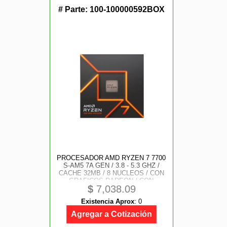
# Parte:
100-100000592BOX
PROCESADOR AMD RYZEN 7 7700
S-AM5 7A GEN / 3.8 - 5.3 GHZ /
CACHE 32MB / 8 NUCLEOS / CON
GRAFICOS RADEON / CON
$
7,038.09
DISIPADOR / GAMER ALTO
Existencia Aprox
:
0
Agregar a Cotización