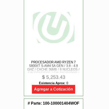
PROCESADOR AMD RYZEN 7
5800XT S-AM4 5A GEN / 3.8 - 4.8
GHZ / CACHE 36MB / 8 NUCLEOS /
SIN GRAFICOS / SIN DISIPADOR /
$
5,253.43
GAMER ALTO
Existencia Aprox
:
0
Agregar a Cotización
# Parte:
100-100001404WOF