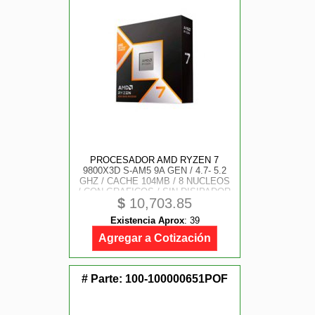
PROCESADOR AMD RYZEN 7
9800X3D S-AM5 9A GEN / 4.7- 5.2
GHZ / CACHE 104MB / 8 NUCLEOS
/ CON GRAFICOS / SIN DISIPADOR
$
10,703.85
/ GAMER ALTO
Existencia Aprox
:
39
Agregar a Cotización
# Parte:
100-100000651POF