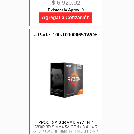
$
6,920.92
DISIPADOR / GAME ALTA
Existencia Aprox
:
0
Agregar a Cotización
# Parte:
100-100000651WOF
PROCESADOR AMD RYZEN 7
5800X3D S-AM4 5A GEN / 3.4 - 4.5
GHZ / CACHE 96MB / 8 NUCLEOS /