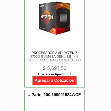
PROCESADOR AMD RYZEN 7
5700G S-AM4 5A GEN / 3.8 - 4.6
GHZ / CACHE 16MB / 8 NUCLEOS /
CON GRAFICOS RADEON / CON
$
3,694.56
DISIPADOR / GAMER ALTO
Existencia Aprox
:
131
Agregar a Cotización
# Parte:
100-100001084WOF