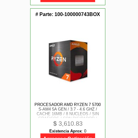
# Parte:
100-100000743BOX
PROCESADOR AMD RYZEN 7 5700
S-AM4 5A GEN / 3.7 - 4.6 GHZ /
CACHE 16MB / 8 NUCLEOS / SIN
GRAFICOS / CON DISIPADOR /
$
3,610.83
GAME ALTO
Existencia Aprox
:
0