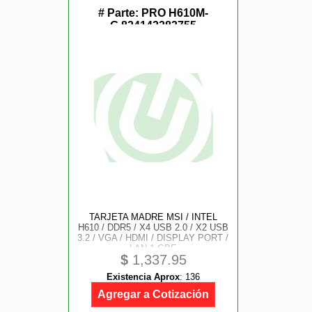
# Parte:
PRO H610M-
G,824142282755
TARJETA MADRE MSI / INTEL
H610 / DDR5 / X4 USB 2.0 / X2 USB
3.2 / VGA / HDMI / DISPLAY PORT /
LAN 1 GBE
$
1,337.95
Existencia Aprox
:
136
Agregar a Cotización