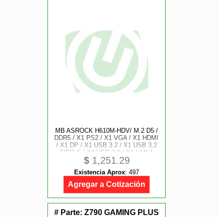
MB ASROCK H610M-HDV/ M.2 D5 /
DDR5 / X1 PS2 / X1 VGA / X1 HDMI
/ X1 DP / X1 USB 3.2 / X1 USB 3.2
TIPO C / X4 USB 2.0 / X1 LAN 1
$
1,251.29
GBE / SOCKET 1700
Existencia Aprox
:
497
Agregar a Cotización
# Parte:
Z790 GAMING PLUS