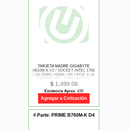
TARJETA MADRE GIGABYTE
H610M K V2 / SOCKET INTEL 1700
/ 2X DDR5 / HDMI / DP / PCIE X 16
/ MICRO ATX / GAMA BASICA
$
1,499.06
Existencia Aprox
:
439
Agregar a Cotización
# Parte:
PRIME B760M-K D4