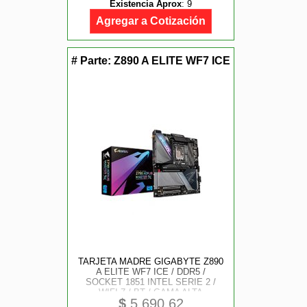
Existencia Aprox
:
9
Agregar a Cotización
# Parte:
Z890 A ELITE WF7 ICE
TARJETA MADRE GIGABYTE Z890
A ELITE WF7 ICE / DDR5 /
SOCKET 1851 INTEL SERIE 2 /
WIFI 7 / BT / GAMA ALTA
$
5,690.62