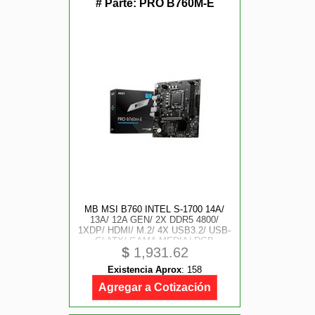
# Parte:
PRO B760M-E
MB MSI B760 INTEL S-1700 14A/
13A/ 12A GEN/ 2X DDR5 4800/
1XDP/ HDMI/ M.2/ 4X USB3.2/ USB-
C/ ATX/ GAMA MEDIA/ RGB
$
1,931.62
Existencia Aprox
:
158
Agregar a Cotización