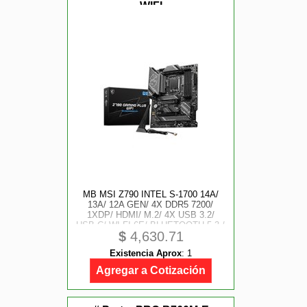
WIFI
MB MSI Z790 INTEL S-1700 14A/
13A/ 12A GEN/ 4X DDR5 7200/
1XDP/ HDMI/ M.2/ 4X USB 3.2/
USB-C/ WI-FI 6E/ BLUETOOTH 5.3 /
$
4,630.71
ATX/ RGB/ GAMA ALTA
Existencia Aprox
:
1
Agregar a Cotización