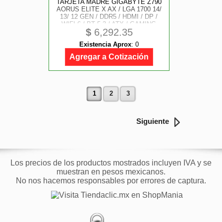
TARJETA MADRE GIGABYTE Z790
AORUS ELITE X AX / LGA 1700 14/
13/ 12 GEN / DDR5 / HDMI / DP /
WIFI 6 / BT 5.3 / ATX / GAMING
$
6,292.35
Existencia Aprox
:
0
Agregar a Cotización
1
2
3
Siguiente
Los precios de los productos mostrados incluyen IVA y se
muestran en pesos mexicanos.
No nos hacemos responsables por errores de captura.