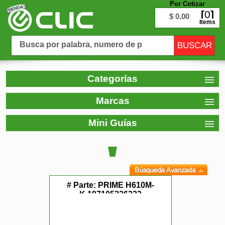
Por Cotizar
0
$ 0.00
Items
Categorías
Marcas
Mini Guías
# Parte:
PRIME H610M-
K,197105336322