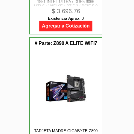
1851 INTEL ULTRA / DDR5 9066
MT/ S / WIFI 6E / BT 5.3 / PCIE 5.0
$
3,696.76
/ ATX
Existencia Aprox
:
0
Agregar a Cotización
# Parte:
Z890 A ELITE WIFI7
TARJETA MADRE GIGABYTE Z890