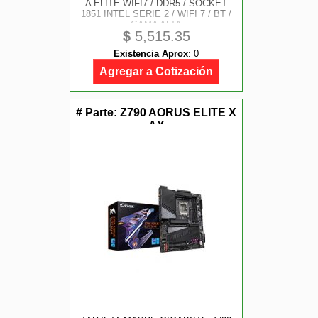
A ELITE WIFI7 / DDR5 / SOCKET
1851 INTEL SERIE 2 / WIFI 7 / BT /
GAMA ALTA
$
5,515.35
Existencia Aprox
:
0
Agregar a Cotización
# Parte:
Z790 AORUS ELITE X
AX