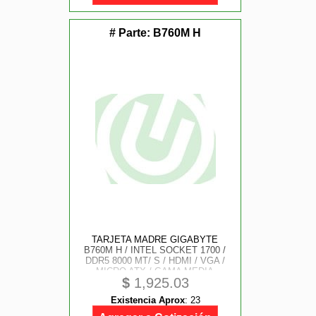
# Parte:
B760M H
TARJETA MADRE GIGABYTE
B760M H / INTEL SOCKET 1700 /
DDR5 8000 MT/ S / HDMI / VGA /
MICRO ATX / GAMA MEDIA
$
1,925.03
Existencia Aprox
:
23