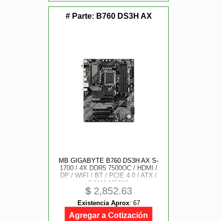
# Parte:
B760 DS3H AX
MB GIGABYTE B760 DS3H AX S-
1700 / 4X DDR5 7500OC / HDMI /
DP / WIFI / BT / PCIE 4.0 / ATX /
GAMA MEDIA
$
2,852.63
Existencia Aprox
:
67
Agregar a Cotización