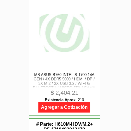
MB ASUS B760 INTEL S-1700 14A
GEN / 4X DDR5 5600 / HDMI / DP /
3X M.2 / 2X USB 3.2 / WIFI 6/
BLUETOOTH / MICRO ATX / GAMA
$
2,404.21
MEDIA
Existencia Aprox
:
210
Agregar a Cotización
# Parte:
H610M-HDV/M.2+
D5,4710483943479