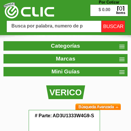
Por Cotizar
0
$ 0.00
Items
Categorías
Marcas
Mini Guías
VERICO
# Parte:
AD3U1333W4G9-S