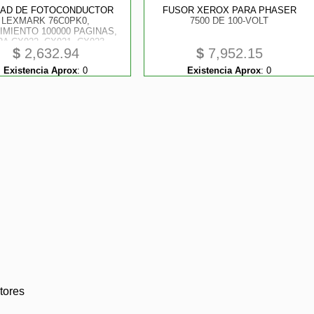
DAD DE FOTOCONDUCTOR
FUSOR XEROX PARA PHASER
LEXMARK 76C0PK0,
7500 DE 100-VOLT
IMIENTO 100000 PAGINAS,
A CX922, CX921, CX923,
$
2,632.94
$
7,952.15
CS921, CS923
Existencia Aprox
:
0
Existencia Aprox
:
0
tores