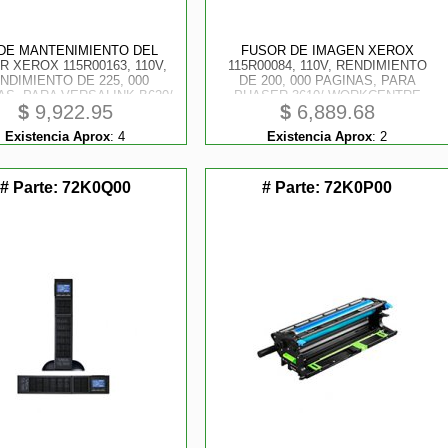
 DE MANTENIMIENTO DEL
FUSOR DE IMAGEN XEROX
R XEROX 115R00163, 110V,
115R00084, 110V, RENDIMIENTO
NDIMIENTO DE 225, 000
DE 200, 000 PAGINAS, PARA
AS, PARA VERSALINK B620/
PHASER 3610/ WORKCENTRE
$
9,922.95
$
6,889.68
B625
3615
Existencia Aprox
:
4
Existencia Aprox
:
2
# Parte:
72K0Q00
# Parte:
72K0P00