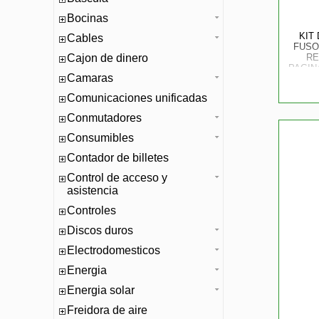
Bocinas
KIT
Cables
FUSO
Cajon de dinero
RE
PAGIN
Camaras
Comunicaciones unificadas
Conmutadores
Consumibles
Contador de billetes
Control de acceso y
asistencia
Controles
Discos duros
Electrodomesticos
Energia
Energia solar
Freidora de aire