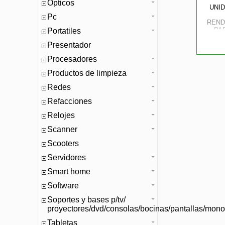
Opticos
UNI
Pc
REND
PAR
Portatiles
Presentador
Procesadores
Productos de limpieza
Redes
Refacciones
Relojes
Scanner
Scooters
Servidores
Smart home
Software
Soportes y bases p/tv/
proyectores/dvd/consolas/bocinas/pantallas/mono
Tabletas