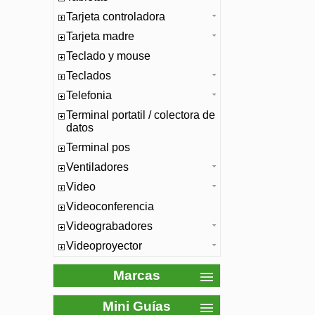
Tarjeta controladora
Tarjeta madre
Teclado y mouse
Teclados
Telefonia
Terminal portatil / colectora de
datos
Terminal pos
Ventiladores
Video
Videoconferencia
Videograbadores
Videoproyector
Marcas
Mini Guías