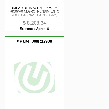
UNIDAD DE IMAGEN LEXMARK
76C0PV0 NEGRO, RENDIMIENTO
90000 PAGINAS, PARA CX922,
CX921, CX923, CS921, CS923
$
8,208.34
Existencia Aprox
:
0
# Parte:
008R12988