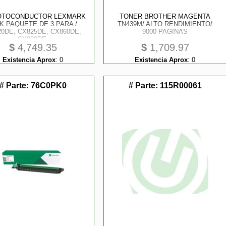
FOTOCONDUCTOR LEXMARK
TONER BROTHER MAGENTA
K PAQUETE DE 3 PARA /
TN439M/ ALTO RENDIMIENTO/
0DE, CX825DE, CX860DE,
9000 PAGINAS
CX820DE,
$
4,749.35
$
1,709.97
Existencia Aprox
:
0
Existencia Aprox
:
0
# Parte:
76C0PK0
# Parte:
115R00061