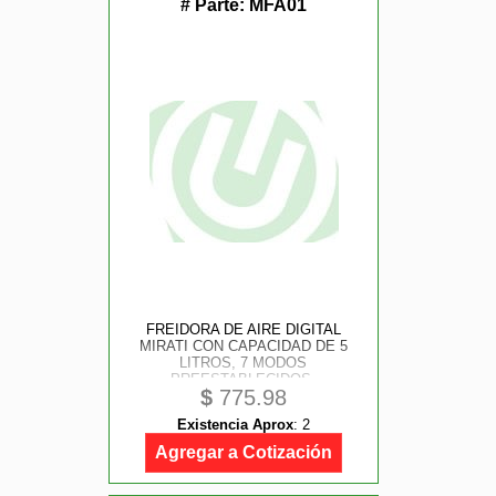
# Parte:
MFA01
FREIDORA DE AIRE DIGITAL
MIRATI CON CAPACIDAD DE 5
LITROS, 7 MODOS
PREESTABLECIDOS,
$
775.98
TEMPERATURA DE 60C-200C
Existencia Aprox
:
2
Agregar a Cotización