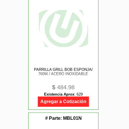
PARRILLA GRILL BOB ESPONJA/
760W / ACERO INOXIDABLE
$
484.98
Existencia Aprox
:
629
Agregar a Cotización
# Parte:
MBL01N