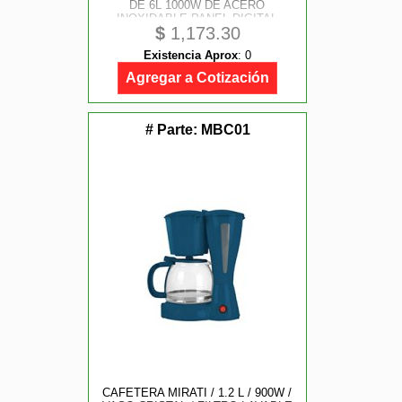
DE 6L 1000W DE ACERO
INOXIDABLE PANEL DIGITAL
$
1,173.30
MULTIUSOS COCCION LENTA O
RAPIDA 10 FUNCIONES
Existencia Aprox
:
0
PRESTABLECIDOS CON
PROTECCION DE SEGURIDAD
Agregar a Cotización
# Parte:
MBC01
CAFETERA MIRATI / 1.2 L / 900W /