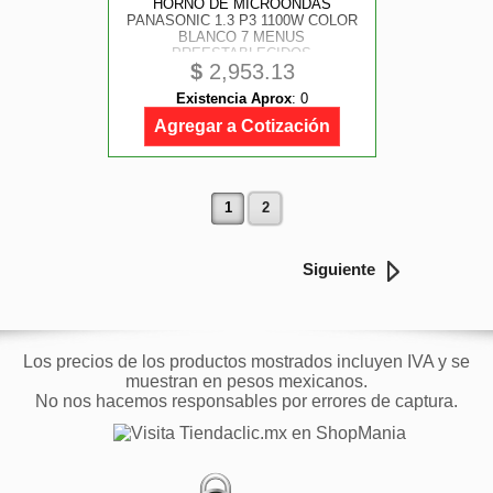
HORNO DE MICROONDAS
PANASONIC 1.3 P3 1100W COLOR
BLANCO 7 MENUS
PREESTABLECIDOS
$
2,953.13
DESCONGELAMIENTO DE 3 KG
Existencia Aprox
:
0
Agregar a Cotización
1
2
Siguiente
Los precios de los productos mostrados incluyen IVA y se
muestran en pesos mexicanos.
No nos hacemos responsables por errores de captura.