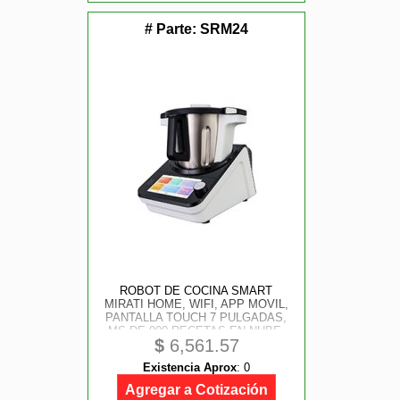
# Parte:
SRM24
ROBOT DE COCINA SMART
MIRATI HOME, WIFI, APP MOVIL,
PANTALLA TOUCH 7 PULGADAS,
MS DE 900 RECETAS EN NUBE,
$
6,561.57
CONSTRUCCION DE ACERO
INOXIDABLE, CAPACIDAD DE 4.8L,
Existencia Aprox
:
0
MAS DE 16 FUNCIONES PARA
COCINAR
Agregar a Cotización