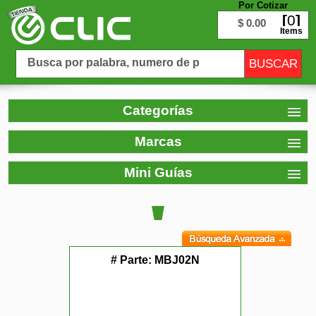
Por Cotizar
0
$ 0.00
Items
Categorías
Marcas
Mini Guías
# Parte:
MBJ02N