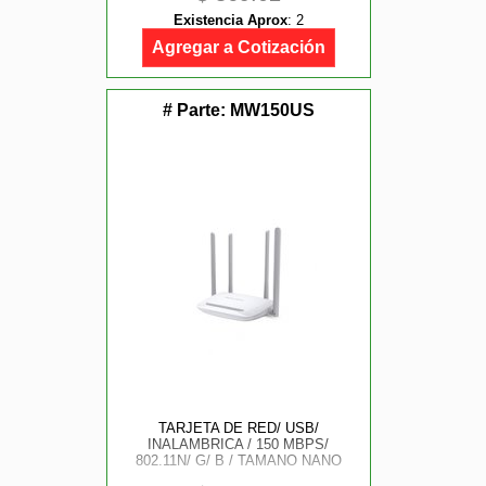
10/ 100 POE PASIVO INCLUIDO
Existencia Aprox
:
2
Agregar a Cotización
# Parte:
MW150US
TARJETA DE RED/ USB/
INALAMBRICA / 150 MBPS/
802.11N/ G/ B / TAMANO NANO