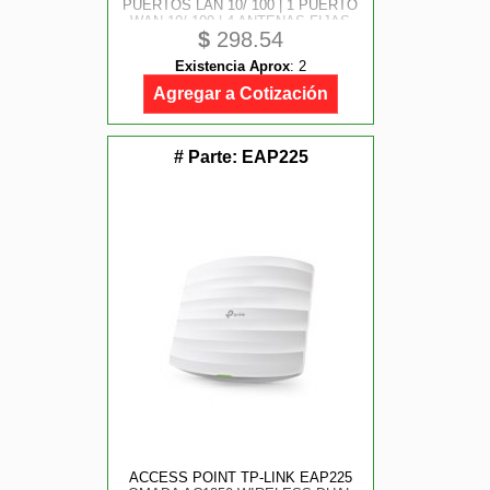
PUERTOS LAN 10/ 100 | 1 PUERTO
WAN 10/ 100 | 4 ANTENAS FIJAS
$
298.54
EXTERNAS
Existencia Aprox
:
2
Agregar a Cotización
# Parte:
EAP225
ACCESS POINT TP-LINK EAP225