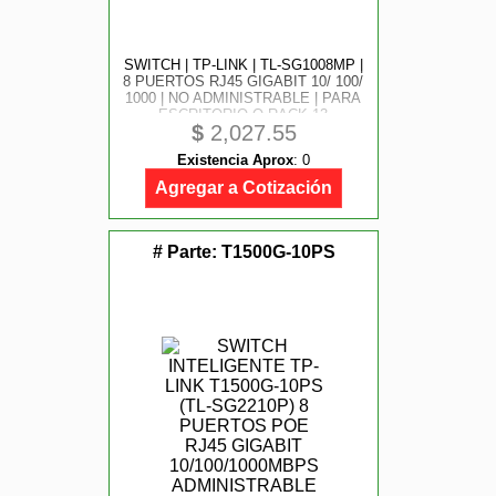
SWITCH | TP-LINK | TL-SG1008MP |
8 PUERTOS RJ45 GIGABIT 10/ 100/
1000 | NO ADMINISTRABLE | PARA
ESCRITORIO O RACK 13
$
2,027.55
PULGADAS
Existencia Aprox
:
0
Agregar a Cotización
# Parte:
T1500G-10PS