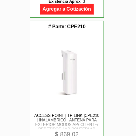
Existencia Aprox
:
3
Agregar a Cotización
# Parte:
CPE210
ACCESS POINT | TP-LINK |CPE210
| INALAMBRICO | ANTENA PARA
EXTERIOR MODOS AP/ CLIENTE/
REPETIDOR / AP ROUTER/ AP
$
869.02
CLIENTE ROUTER WISP 1 RJ45