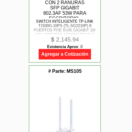
SWITCH INTELIGENTE TP-LINK
T1500G-10PS (TL-SG2210P) 8
PUERTOS POE RJ45 GIGABIT 10/
100/ 1000MBPS ADMINISTRABLE
$
2,145.94
CON 2 RANURAS SFP GIGABIT
802.3AF 53W PARA ESCRITORIO
Existencia Aprox
:
0
Agregar a Cotización
# Parte:
MS105