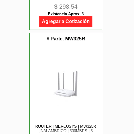
$
298.54
Existencia Aprox
:
3
Agregar a Cotización
# Parte:
MW325R
ROUTER | MERCUSYS | MW325R
|INALAMBRICO | 300MBPS | 3