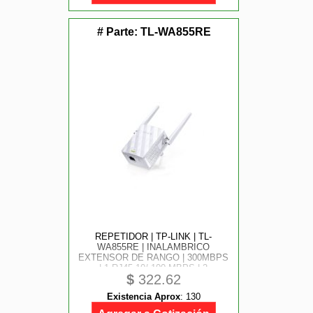
# Parte:
TL-WA855RE
REPETIDOR | TP-LINK | TL-
WA855RE | INALAMBRICO
EXTENSOR DE RANGO | 300MBPS
| 1 RJ45 10/ 100 MBPS | 2
$
322.62
ANTENAS EXTERNAS
Existencia Aprox
:
130