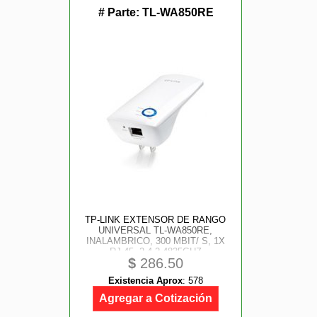
# Parte:
TL-WA850RE
TP-LINK EXTENSOR DE RANGO
UNIVERSAL TL-WA850RE,
INALAMBRICO, 300 MBIT/ S, 1X
RJ-45, 2.4-2.4835GHZ
$
286.50
Existencia Aprox
:
578
Agregar a Cotización