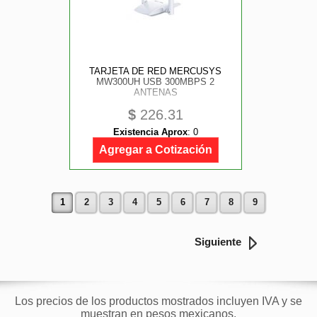
TARJETA DE RED MERCUSYS
MW300UH USB 300MBPS 2
ANTENAS
$
226.31
Existencia Aprox
:
0
Agregar a Cotización
1
2
3
4
5
6
7
8
9
Siguiente
Los precios de los productos mostrados incluyen IVA y se
muestran en pesos mexicanos.