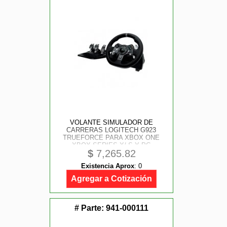
VOLANTE SIMULADOR DE
CARRERAS LOGITECH G923
TRUEFORCE PARA XBOX ONE
XBOX SERIES X/ S Y PC
$
7,265.82
Existencia Aprox
:
0
Agregar a Cotización
# Parte:
941-000111