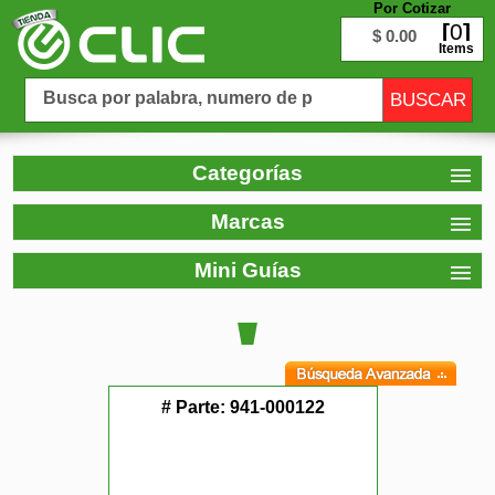
Por Cotizar
0
$ 0.00
Items
Categorías
Marcas
Mini Guías
# Parte:
941-000122