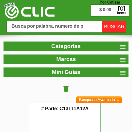
Por Cotizar
0
$ 0.00
Items
Categorías
Marcas
Mini Guías
# Parte:
C13T11A12A