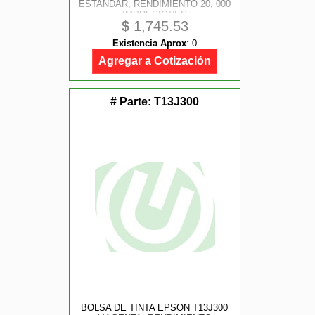
ESTANDAR, RENDIMIENTO 20, 000
IMPRESIONES
$
1,745.53
Existencia Aprox
:
0
Agregar a Cotización
# Parte:
T13J300
BOLSA DE TINTA EPSON T13J300