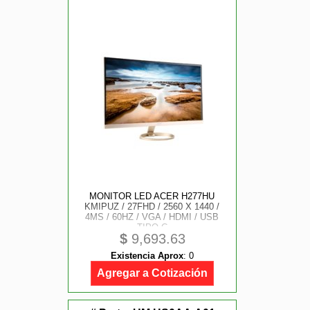
MONITOR LED ACER H277HU
KMIPUZ / 27FHD / 2560 X 1440 /
4MS / 60HZ / VGA / HDMI / USB
TIPO C
$
9,693.63
Existencia Aprox
:
0
Agregar a Cotización