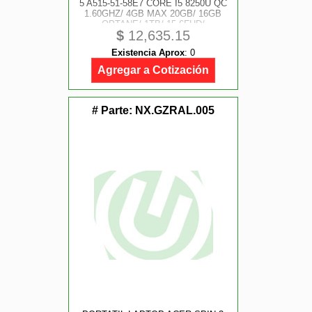
5 A515-51-58E7 CORE I5 8250U QC
1.60GHZ/ 4GB MAX 20GB/ 16GB
OPTANE/ 1TB/ 15.6FHD/
$
12,635.15
WIN10HOME/ ROJO NEGRO
Existencia Aprox
:
0
Agregar a Cotización
# Parte:
NX.GZRAL.005