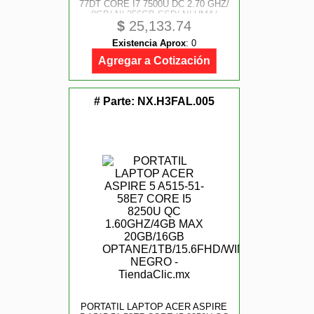
77DT CORE I7 7500U DC 2.70 GHZ/
8GB/ N/ 256GB SSD/ N/ UMA/
$
25,133.74
14HD/ WIN10PRO/ NEGRO
Existencia Aprox
:
0
Agregar a Cotización
# Parte:
NX.H3FAL.005
PORTATIL LAPTOP ACER ASPIRE