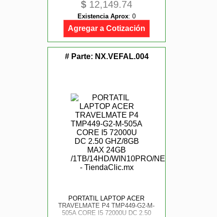
$
12,149.74
WIN10PRO/ NEGRO
Existencia Aprox
:
0
Agregar a Cotización
# Parte:
NX.VEFAL.004
PORTATIL LAPTOP ACER
TRAVELMATE P4 TMP449-G2-M-
505A CORE I5 72000U DC 2.50