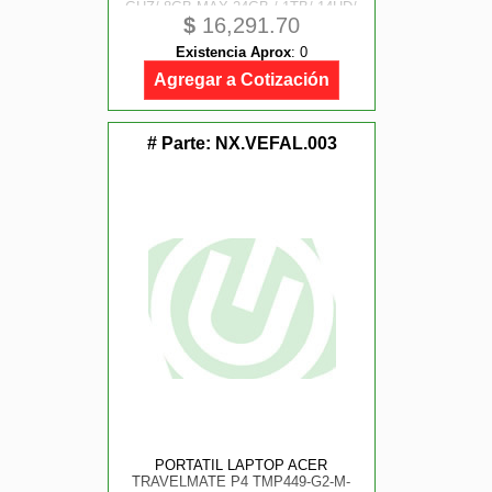
GHZ/ 8GB MAX 24GB / 1TB/ 14HD/
$
16,291.70
WIN10PRO/ NEGRO
Existencia Aprox
:
0
Agregar a Cotización
# Parte:
NX.VEFAL.003
PORTATIL LAPTOP ACER
TRAVELMATE P4 TMP449-G2-M-