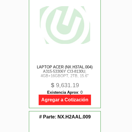
LAPTOP ACER (NX.H37AL.004)
A315-53306Y CI3-8130U,
4GB+16GBOPT, 2TB, 15.6"
$
9,631.19
Existencia Aprox
:
0
Agregar a Cotización
# Parte:
NX.H2AAL.009