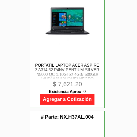
PORTATIL LAPTOP ACER ASPIRE
3 A314-32-P4NV PENTIUM SILVER
N5000 QC 1.10GHZ/ 4GB/ 500GB/
14HD/ WIN10HOME/ NEGRO
$
7,621.20
Existencia Aprox
:
0
Agregar a Cotización
# Parte:
NX.H37AL.004