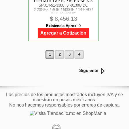
PORTATIL LAPTOP ACER SPIN 3
SP314-51-3300 I3 -8130U DC
2.20GHZ / 4GB / 500GB / 14 FHD /
WIN 10 HOME
$
8,456.13
Existencia Aprox
:
0
Agregar a Cotización
1
2
3
4
Siguiente
Los precios de los productos mostrados incluyen IVA y se
muestran en pesos mexicanos.
No nos hacemos responsables por errores de captura.