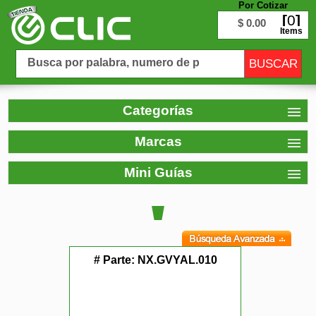
Por Cotizar
0
$ 0.00
Items
Categorías
Marcas
Mini Guías
# Parte:
NX.GVYAL.010