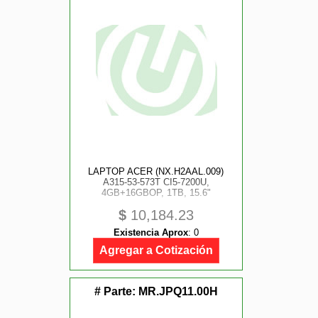
LAPTOP ACER (NX.H2AAL.009)
A315-53-573T CI5-7200U,
4GB+16GBOP, 1TB, 15.6"
$
10,184.23
Existencia Aprox
:
0
Agregar a Cotización
# Parte:
MR.JPQ11.00H