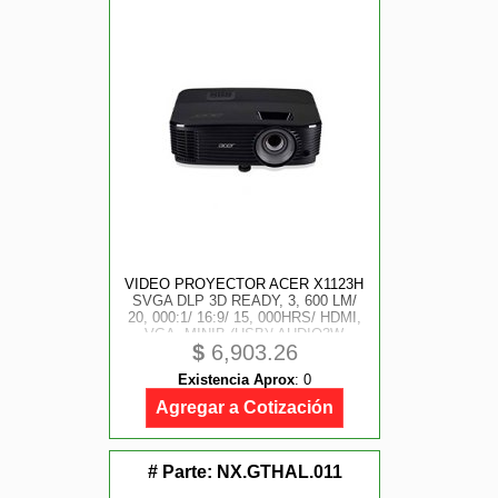
VIDEO PROYECTOR ACER X1123H
SVGA DLP 3D READY, 3, 600 LM/
20, 000:1/ 16:9/ 15, 000HRS/ HDMI,
VGA, MINIB (USB)/ AUDIO3W
$
6,903.26
Existencia Aprox
:
0
Agregar a Cotización
# Parte:
NX.GTHAL.011