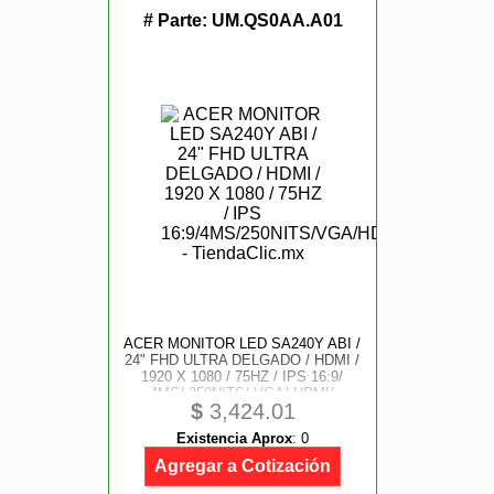
# Parte:
UM.QS0AA.A01
ACER MONITOR LED SA240Y ABI /
24" FHD ULTRA DELGADO / HDMI /
1920 X 1080 / 75HZ / IPS 16:9/
4MS/ 250NITS/ VGA/ HDMI/
$
3,424.01
FREESYNC/ VESA
Existencia Aprox
:
0
Agregar a Cotización