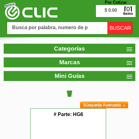
Por Cotizar
0
$ 0.00
Items
Categorías
Marcas
Mini Guías
# Parte:
HG6