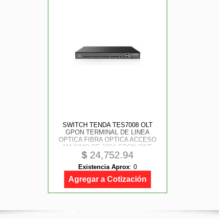
SWITCH TENDA TES7008 OLT
GPON TERMINAL DE LINEA
OPTICA FIBRA OPTICA ACCESO
MAXIMO DE 1024 GPON ONT
$
24,752.94
SIGUE EL ESTANDARITU G.984.X
Y TAMBIEN ES COMPATIBLE CON
Existencia Aprox
:
0
EL PROTOCOLO OMCI ITU-T
G.984.4/ G.988.
Agregar a Cotización