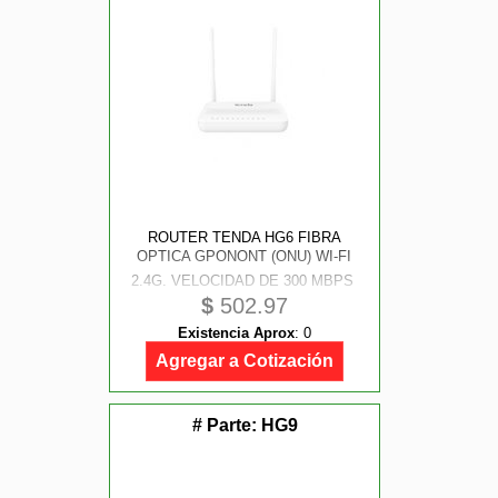
ROUTER TENDA HG6 FIBRA
OPTICA GPONONT (ONU) WI-FI
2.4G, VELOCIDAD DE 300 MBPS 
$
502.97
2* ANTENAS DE ALTA GANANCIA
DE 6 DBI  4 * LAN PORTS(1* GE ,
Existencia Aprox
:
0
3*FE ALTA COMPATIBILIDAD CON
Agregar a Cotización
OLT GESTION REMOTA OMCI
# Parte:
HG9