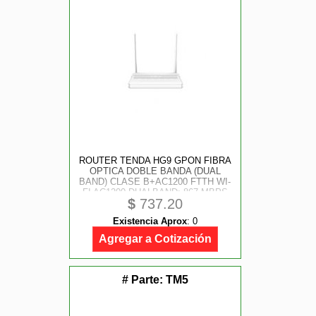
ROUTER TENDA HG9 GPON FIBRA
OPTICA DOBLE BANDA (DUAL
BAND) CLASE B+AC1200 FTTH WI-
FI AC1200 DUALBAND: 867 MBPS
$
737.20
A 5 GHZ Y 300 MBPS A 2, 4 GHZ AL
MISMO TIEMPO . 4 PUERTOS
Existencia Aprox
:
0
GIGABIT ETHERNET
Agregar a Cotización
# Parte:
TM5