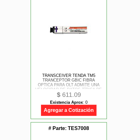
TRANSCEIVER TENDA TM5
TRANCEPTOR GBIC FIBRA
OPTICA PARA OLT ADMITE UNA
VELOCIDAD DE DATOS TÍPICA DE
$
611.09
2, 488 GBPS
Existencia Aprox
:
0
Agregar a Cotización
# Parte:
TES7008