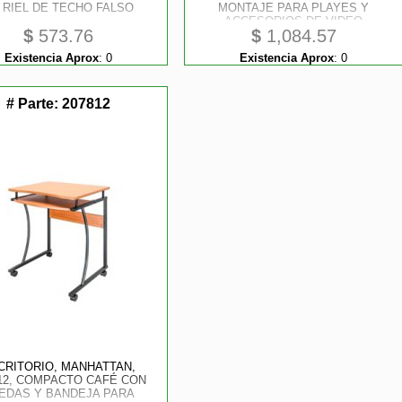
 RIEL DE TECHO FALSO
MONTAJE PARA PLAYES Y
ACCESORIOS DE VIDEO
$
573.76
$
1,084.57
PEERLESS
Existencia Aprox
:
0
Existencia Aprox
:
0
# Parte:
207812
CRITORIO, MANHATTAN,
12, COMPACTO CAFÉ CON
EDAS Y BANDEJA PARA