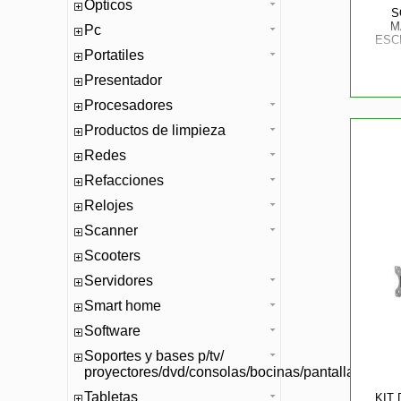
Opticos
S
M
Pc
ESC
Portatiles
Presentador
Procesadores
Productos de limpieza
Redes
Refacciones
Relojes
Scanner
Scooters
Servidores
Smart home
Software
Soportes y bases p/tv/
proyectores/dvd/consolas/bocinas/pantallas/mono
Tabletas
KIT