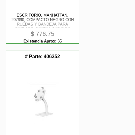
ESCRITORIO, MANHATTAN,
207690, COMPACTO NEGRO CON
RUEDAS Y BANDEJA PARA
TECLADO, REPISA INFERIOR
$
776.75
PARA CPU
Existencia Aprox
:
35
# Parte:
406352