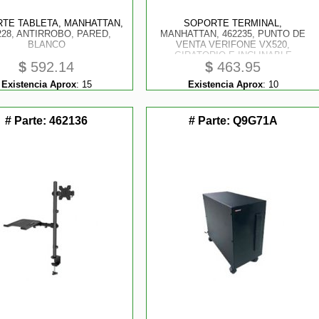
TE TABLETA, MANHATTAN,
SOPORTE TERMINAL,
228, ANTIRROBO, PARED,
MANHATTAN, 462235, PUNTO DE
BLANCO
VENTA VERIFONE VX520,
GIRATORIO E INCLINABLE
$
592.14
$
463.95
Existencia Aprox
:
15
Existencia Aprox
:
10
# Parte:
462136
# Parte:
Q9G71A