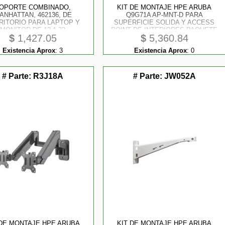
OPORTE COMBINADO,
KIT DE MONTAJE HPE ARUBA
ANHATTAN, 462136, DE
Q9G71A AP-MNT-D PARA
RITORIO PARA LAPTOP Y
SUPERFICIE SOLIDA Y ACCESS
MONITOR DE 13 A 32
POINT DE INTERIORES PAQUETE
$
1,427.05
$
5,360.84
CON 10PZ
Existencia Aprox
:
3
Existencia Aprox
:
0
# Parte:
R3J18A
# Parte:
JW052A
tores
 DE MONTAJE HPE ARUBA
KIT DE MONTAJE HPE ARUBA