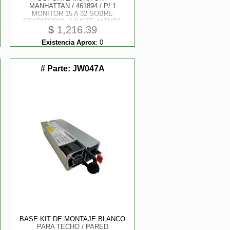
MANHATTAN / 461894 / P/ 1
MONITOR 15 A 32 SOBRE
ESCRITORIO, AJUSTE ALTURA
$
1,216.39
CON GAS
Existencia Aprox
:
0
# Parte:
JW047A
BASE KIT DE MONTAJE BLANCO
PARA TECHO / PARED