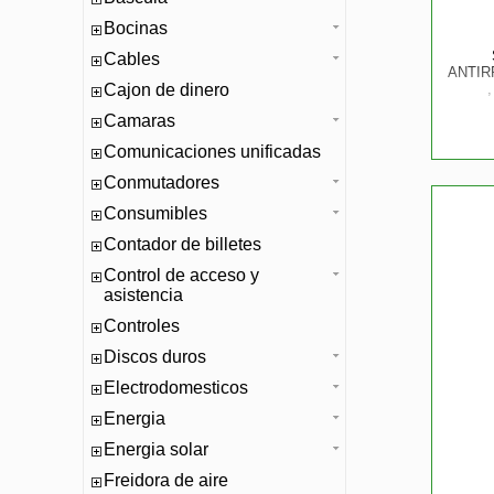
Bocinas
Cables
ANTIR
Cajon de dinero
Camaras
Comunicaciones unificadas
Conmutadores
Consumibles
Contador de billetes
Control de acceso y
asistencia
Controles
Discos duros
Electrodomesticos
Energia
Energia solar
Freidora de aire