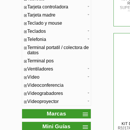
R
Tarjeta controladora
SUPE
Tarjeta madre
Teclado y mouse
Teclados
Telefonia
Terminal portatil / colectora de
datos
Terminal pos
Ventiladores
Video
Videoconferencia
Videograbadores
Videoproyector
Marcas
KIT
Mini Guías
R3J17