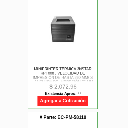
MINIPRINTER TERMICA 3NSTAR
RPT008 , VELOCIDAD DE
IMPRESIÓN DE HASTA 260 MM/ S
, ANCHURA DE IMPRESIÓN 76 MM
$
2,072.96
, NEGRO , INTERFAZ USB +
ETHERNET , CORTE AUTOMÁTICO
Existencia Aprox
:
77
Agregar a Cotización
# Parte:
EC-PM-58110