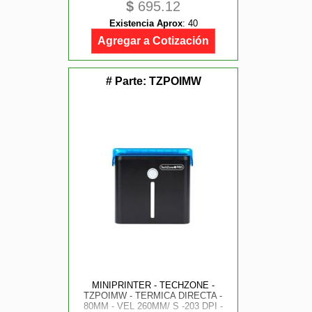
$
695.12
ANDROID, WIN LINUX - 1 AÑO DE
GARANTIA
Existencia Aprox
:
40
Agregar a Cotización
# Parte:
TZPOIMW
MINIPRINTER - TECHZONE -
TZPOIMW - TERMICA DIRECTA -
80MM - VEL 260MM/ S -203 DPI -