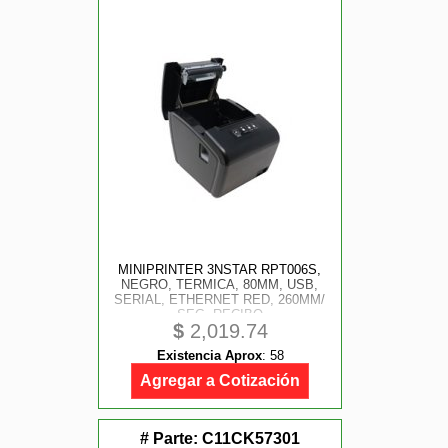
MINIPRINTER 3NSTAR RPT006S,
NEGRO, TERMICA, 80MM, USB,
SERIAL, ETHERNET RED, 260MM/
SEG, RECIBO
$
2,019.74
Existencia Aprox
:
58
Agregar a Cotización
# Parte:
C11CK57301