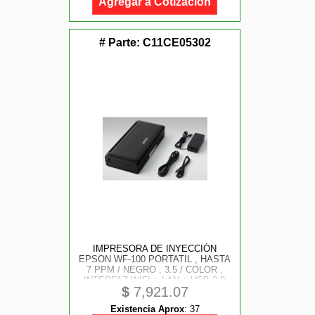
Agregar a Cotización
# Parte:
C11CE05302
IMPRESORA DE INYECCIÓN
EPSON WF-100 PORTATIL , HASTA
7 PPM / NEGRO , 3.5 / COLOR ,
INTERFAZ WIFI + LAN + USB 2.0
$
7,921.07
Existencia Aprox
:
37