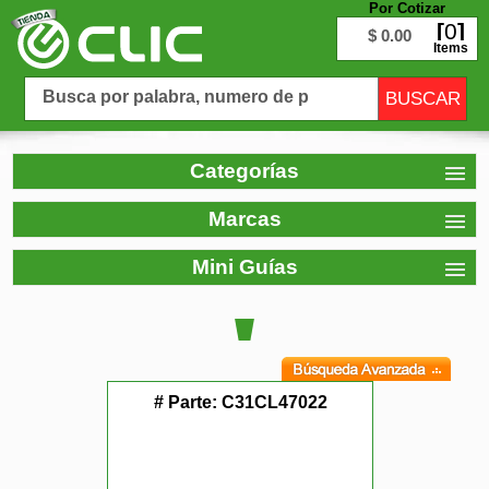
Por Cotizar
0
$ 0.00
Items
Categorías
Marcas
Mini Guías
# Parte:
C31CL47022