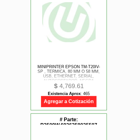
MINIPRINTER EPSON TM-T20IV-
SP , TERMICA, 80 MM O 58 MM,
USB, ETHERNET, SERIAL,
AUTOCORTADOR, NEGRA
$
4,769.61
Existencia Aprox
:
465
Agregar a Cotización
# Parte:
P2509W,6936358035507