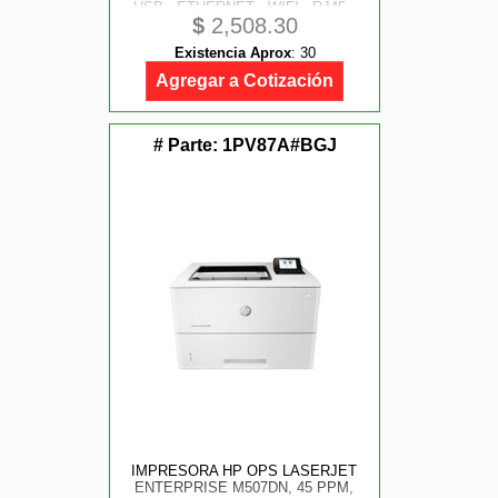
USB - ETHERNET - WIFI - RJ45 -
$
2,508.30
RJ11 - BUFFER 511KB -
CORTADOR AUTOMATICO - 1 AÑO
Existencia Aprox
:
30
DE GARANTIA
Agregar a Cotización
# Parte:
1PV87A#BGJ
IMPRESORA HP OPS LASERJET
ENTERPRISE M507DN, 45 PPM,