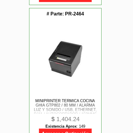
# Parte:
PR-2464
MINIPRINTER TERMICA COCINA
GHIA GTP802 / 80 MM / ALARMA
LUZ Y SONIDO / USB, ETHERNET,
RJ11 / AUTOCORTADOR / 150MMS
$
1,404.24
/ NEGRA
Existencia Aprox
:
149