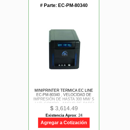
# Parte:
EC-PM-80340
MINIPRINTER TERMICA EC LINE
EC-PM-80340 , VELOCIDAD DE
IMPRESIÓN DE HASTA 300 MM/ S
, LUZ+SONIDO , ANCHO DE PAPEL
$
3,614.49
80MM , INTERFAZ ETHERNET +
SERIAL + USB , CORTE
Existencia Aprox
:
24
AUTOMÁTICO
Agregar a Cotización