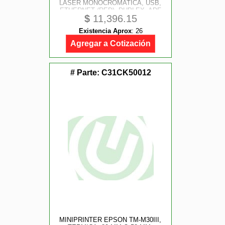
LASER MONOCROMATICA, USB,
ETHERNET (RED), DUPLEX, ADF
$
11,396.15
Existencia Aprox
:
26
Agregar a Cotización
# Parte:
C31CK50012
MINIPRINTER EPSON TM-M30III,