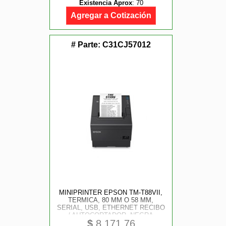
Existencia Aprox
:
70
Agregar a Cotización
# Parte:
C31CJ57012
MINIPRINTER EPSON TM-T88VII,
TERMICA, 80 MM O 58 MM,
SERIAL, USB, ETHERNET RECIBO
/ AUTOCORTADOR, NEGRA
$
8,171.76