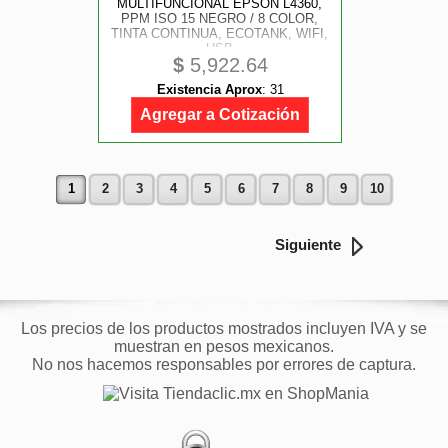
MULTIFUNCIONAL EPSON L4360,
PPM ISO 15 NEGRO / 8 COLOR,
TINTA CONTINUA, ECOTANK, WIFI,
USB
$
5,922.64
Existencia Aprox
:
31
Agregar a Cotización
1
2
3
4
5
6
7
8
9
10
Siguiente
Los precios de los productos mostrados incluyen IVA y se
muestran en pesos mexicanos.
No nos hacemos responsables por errores de captura.