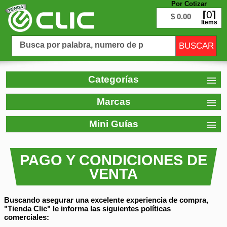
Por Cotizar
0
$ 0.00
Items
Categorías
Marcas
Mini Guías
PAGO Y CONDICIONES DE
VENTA
Buscando asegurar una excelente experiencia de compra,
"Tienda Clic" le informa las siguientes políticas
comerciales: