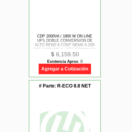
CDP 2000VA / 1800 W ON LINE
UPS DOBLE CONVERSION DE
ALTO REND 8 CONT NEMA 5-15R
PTS COMUNICA / PTS COMUNICA
$
6,159.50
RS-232 / USB / INTELLGENT SLOT
Existencia Aprox
:
0
Agregar a Cotización
# Parte:
R-ECO 8.8 NET