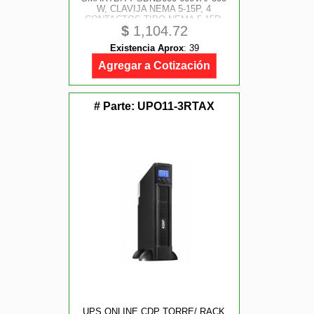
W, CLAVIJA NEMA 5-15P, 4
CONTACTOS TIPO NEMA 5-15R,
$
1,104.72
TODOS CON RESPALDO DE
BATERIAS, REGULACION Y
Existencia Aprox
:
39
SUPRESION DE PICOS.
Agregar a Cotización
# Parte:
UPO11-3RTAX
UPS ONLINE CDP TORRE/ RACK