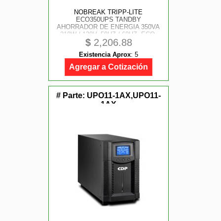
NOBREAK TRIPP-LITE
ECO350UPS TANDBY
AHORRADOR DE ENERGIA 350VA
210W / 120V, 50HZ / 60HZ, ECO,
$
2,206.88
USB Y 6 CONTACTOS
Existencia Aprox
:
5
Agregar a Cotización
# Parte:
UPO11-1AX,UPO11-
1AX