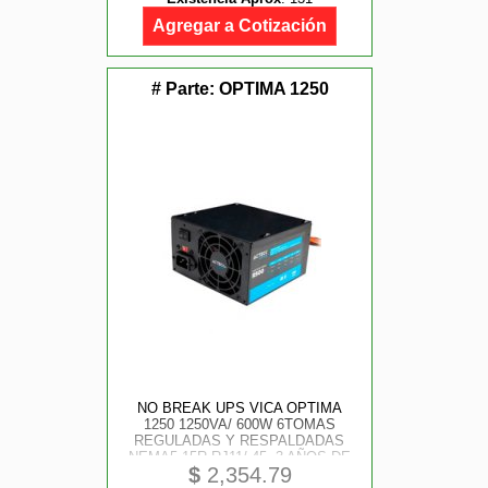
Agregar a Cotización
# Parte:
OPTIMA 1250
NO BREAK UPS VICA OPTIMA
1250 1250VA/ 600W 6TOMAS
REGULADAS Y RESPALDADAS
NEMA5-15R RJ11/ 45, 3 AÑOS DE
$
2,354.79
GARANTIA