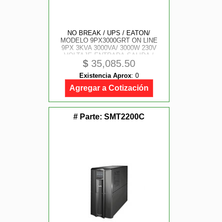
NO BREAK / UPS / EATON/
MODELO 9PX3000GRT ON LINE
9PX 3KVA 3000VA/ 3000W 230V
VOLTAJE ENTRADA-SALIDA /
$
35,085.50
ENTRADA 1 NEMA L6-20P 1 NEMA
C20 / SALIDA 8 NEMA C13, 2 NEMA
Existencia Aprox
:
0
C19
Agregar a Cotización
# Parte:
SMT2200C