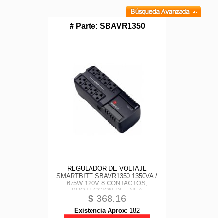
# Parte:
SBAVR1350
REGULADOR DE VOLTAJE
SMARTBITT SBAVR1350 1350VA /
675W 120V 8 CONTACTOS,
PROTECCION DE LNEA
$
368.16
TELEFONICA RJ-11
Existencia Aprox
:
182