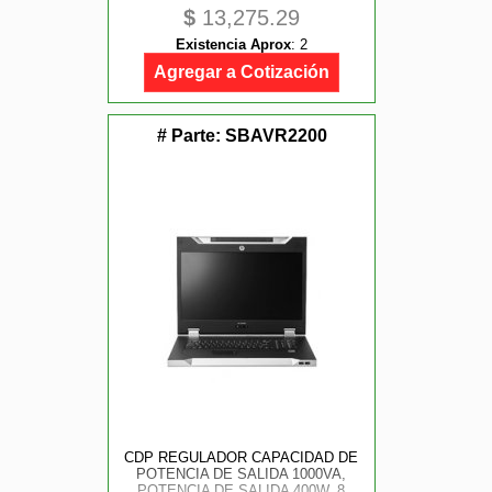
$
13,275.29
CLAVIJA NEMA 5-20P, 8
CONTACTOS NEMA 5-15/ 20R, CON
Existencia Aprox
:
2
RESPALDO DE BATERAS, PANEL
LCD
Agregar a Cotización
# Parte:
SBAVR2200
CDP REGULADOR CAPACIDAD DE
POTENCIA DE SALIDA 1000VA,
POTENCIA DE SALIDA 400W, 8