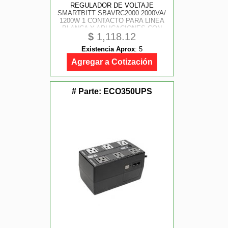
REGULADOR DE VOLTAJE
SMARTBITT SBAVRC2000 2000VA/
1200W 1 CONTACTO PARA LINEA
BLANCA Y APLICACIONES CON
$
1,118.12
MOTOR CA
Existencia Aprox
:
5
Agregar a Cotización
# Parte:
ECO350UPS