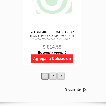
NO BREAK/ UPS MARCA CDP
MOD R-ECO 8.8 NET VOLT/ IN
120V/ 240V/ SAL12V/ 9V7.
$
814.58
Existencia Aprox
:
0
Agregar a Cotización
1
2
3
Siguiente