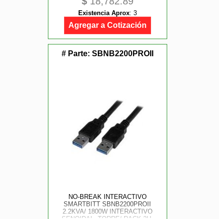
$
18,782.89
Existencia Aprox
:
3
Agregar a Cotización
# Parte:
SBNB2200PROII
NO-BREAK INTERACTIVO
SMARTBITT SBNB2200PROII
2.2KVA/ 1800W INTERACTIVO
SENOIDAL, TORRE/ RACK 2U,