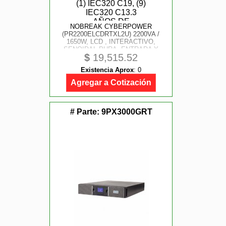
NOBREAK CYBERPOWER
(PR2200ELCDRTXL2U) 2200VA /
1650W, LCD , INTERACTIVO,
SENOIDAL PURA, ENTRADA Y
$
19,515.52
SALIDA A 220-240V,
RECEPTÁCULOS (1) IEC320 C19,
Existencia Aprox
:
0
(9) IEC320 C13.3 AÑOS DE
GARANTÍA.
Agregar a Cotización
# Parte:
9PX3000GRT