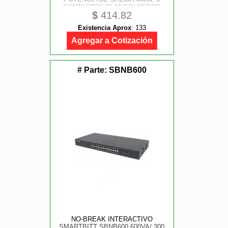
CONTACTOS BLANCO/ NEGRO
$
414.82
Existencia Aprox
:
133
Agregar a Cotización
# Parte:
SBNB600
NO-BREAK INTERACTIVO
SMARTBITT SBNB600 600VA/ 300