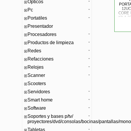
Opticos
PORTA
12UC
Pc
CORE I
*2) A 
Portatiles
/ NV
Presentador
Procesadores
Productos de limpieza
Redes
Refacciones
Relojes
Scanner
Scooters
Servidores
Smart home
Software
Soportes y bases p/tv/
proyectores/dvd/consolas/bocinas/pantallas/mono
Tabletas