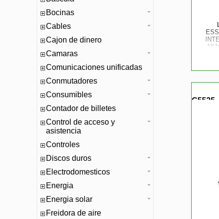
Bocinas
Cables
ESS
Cajon de dinero
INTE
1X1
Camaras
WIN1
NBD/
Comunicaciones unificadas
Conmutadores
Consumibles
G5535
Contador de billetes
Control de acceso y
asistencia
Controles
Discos duros
Electrodomesticos
Energia
Energia solar
Freidora de aire