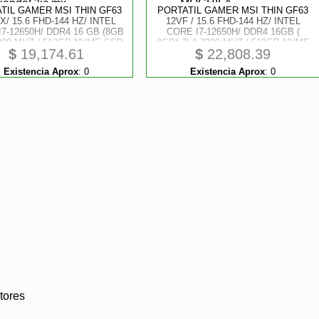
TIL GAMER MSI THIN GF63
PORTATIL GAMER MSI THIN GF63
X/ 15.6 FHD-144 HZ/ INTEL
12VF / 15.6 FHD-144 HZ/ INTEL
7-12650H/ DDR4 16 GB (8GB
CORE I7-12650H/ DDR4 16GB (
3200 MHZ / 512GB NVME SSD
8GB* 2) A 3200 MHZ / 512GB NVME
$
19,174.61
$
22,808.39
IDIA RTX 2050, GDDR6 4GB/
SSD / NVIDIA RTX 4050, GDDR6
WIN 11 HOME.
6GB/ WIN 11 HOME. INCLUYE
Existencia Aprox
:
0
Existencia Aprox
:
0
MOCHILA
tores