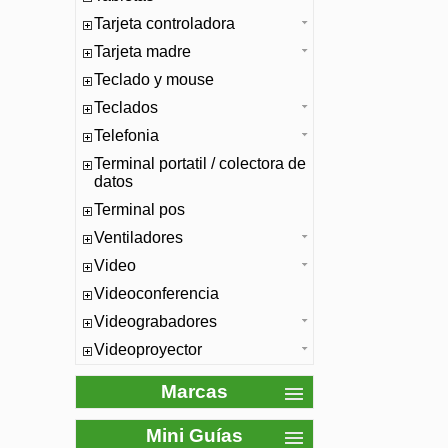
Tarjeta controladora
Tarjeta madre
Teclado y mouse
Teclados
Telefonia
Terminal portatil / colectora de
datos
Terminal pos
Ventiladores
Video
Videoconferencia
Videograbadores
Videoproyector
Marcas
Mini Guías