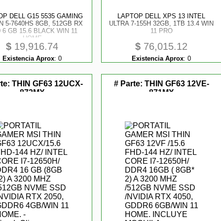
OP DELL G15 5535 GAMING
LAPTOP DELL XPS 13 INTEL
 5-7640HS 8GB, 512GB RX
ULTRA 7-155H 32GB, 1TB 13.4 WIN
0 6 GB 15.6 BLACK WIN 11
11 PRO
HOME
$
19,916.74
$
76,015.12
Existencia Aprox
:
0
Existencia Aprox
:
0
rte:
THIN GF63 12UCX-
# Parte:
THIN GF63 12VE-
872MX
871MX