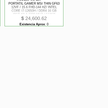
PORTATIL GAMER MSI THIN GF63
12VF / 15.6 FHD-144 HZ/ INTEL
CORE I7-12650H / DDR4 16 GB
(8GB *2) A 3200 MHZ / 512GB
$
24,600.62
NVME SSD / NVIDIA RTX 4060,
GDDR6 8GB/ WIN 11 HOME.
Existencia Aprox
:
0