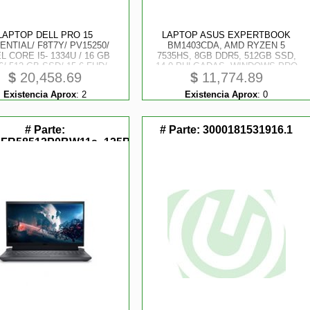
LAPTOP DELL PRO 15
LAPTOP ASUS EXPERTBOOK
ENTIAL/ F8T7Y/ PV15250/
BM1403CDA, AMD RYZEN 5
L CORE I5- 1334U / 16 GB
7535HS, 8GB DDR5, 512GB SSD,
6/ 512 GB SSD/ 15.6 FHD/
14.0 PULGADAS, WINDOWS PRO
$
20,458.69
$
11,774.89
1 PRO/ 1 AÑO DE GARANTA
11, COLOR GENTLE GREY, 3 AÑO
 1 AÑO ANTIVIRUS MCAFEE
DE GARANTA.
Existencia Aprox
:
2
Existencia Aprox
:
0
# Parte:
# Parte:
3000181531916.1
_FR58512P0BW11s_125B