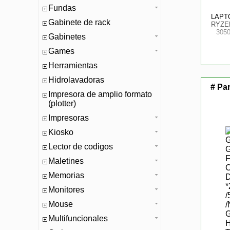
Fundas
LAPT
Gabinete de rack
RYZEN
305
Gabinetes
Games
Herramientas
Hidrolavadoras
# Pa
Impresora de amplio formato
(plotter)
Impresoras
Kiosko
Lector de codigos
Maletines
Memorias
Monitores
Mouse
Multifuncionales