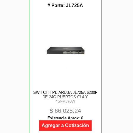
# Parte:
JL725A
SWITCH HPE ARUBA JL725A 6200F
DE 24G PUERTOS CL4 Y
4SFP370W
$
66,025.24
Existencia Aprox
:
0
Agregar a Cotización