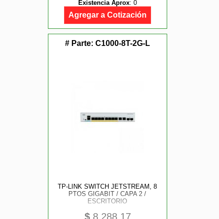
Existencia Aprox
:
0
PARTNERPRO
Agregar a Cotización
# Parte:
C1000-8T-2G-L
TP-LINK SWITCH JETSTREAM, 8
PTOS GIGABIT / CAPA 2 /
ESCRITORIO
$
8,288.17