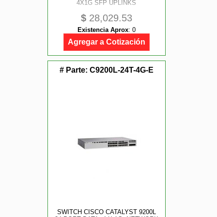
4X1G SFP UPLINKS
$
28,029.53
Existencia Aprox
:
0
Agregar a Cotización
# Parte:
C9200L-24T-4G-E
SWITCH CISCO CATALYST 9200L