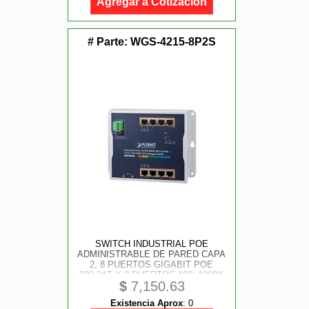
Agregar a Cotización
# Parte:
WGS-4215-8P2S
SWITCH INDUSTRIAL POE
ADMINISTRABLE DE PARED CAPA
2, 8 PUERTOS GIGABIT POE
802.3AT Y 2 PUERTOS 100/ 1000X
$
7,150.63
SFP
Existencia Aprox
:
0