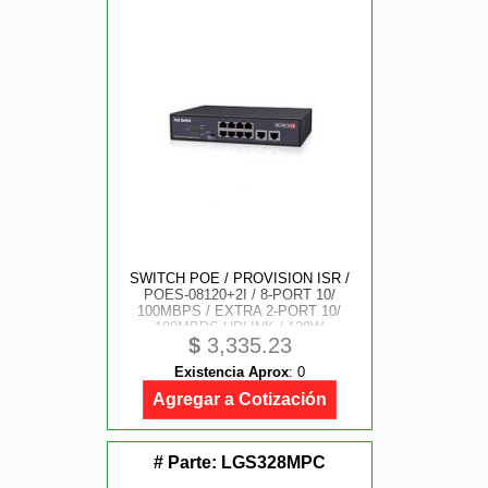
SWITCH POE / PROVISION ISR /
POES-08120+2I / 8-PORT 10/
100MBPS / EXTRA 2-PORT 10/
100MBPS UPLINK / 120W
$
3,335.23
INTERNAL POWER SUPPLY
Existencia Aprox
:
0
Agregar a Cotización
# Parte:
LGS328MPC