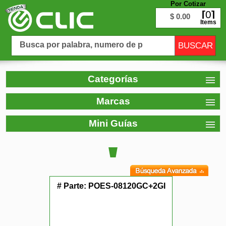
Por Cotizar
0
$ 0.00
Items
Categorías
Marcas
Mini Guías
# Parte:
POES-08120GC+2GI