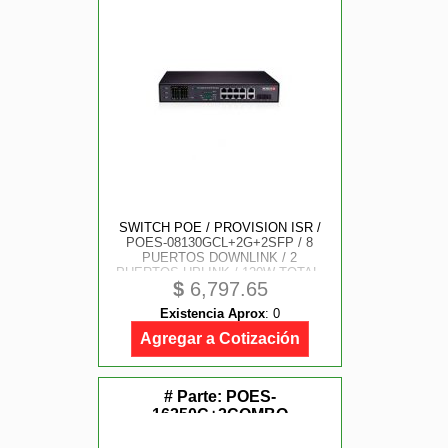
SWITCH POE / PROVISION ISR /
POES-08130GCL+2G+2SFP / 8
PUERTOS DOWNLINK / 2
PUERTOS UPLINK / 120W TOTAL-
$
6,797.65
30W MAXIMO C/ P / MONITOR LCD
STATUS POE / FUENTE DE
Existencia Aprox
:
0
PODER INCLUIDA / HASTA 2 EN
MODO CCTV
Agregar a Cotización
# Parte:
POES-
16250C+2COMBO