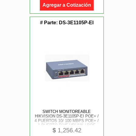
Agregar a Cotización
# Parte:
DS-3E1105P-EI
SWITCH MONITOREABLE
HIKVISION DS-3E1105P-EI POE+ /
4 PUERTOS 10/ 100 MBPS POE+ /
1 PUERTO RJ45 UPLINK / POE
$
1,256.42
HASTA 250 METROS / 60 W /
CONEXIÓN REMOTA DESDE HIK-