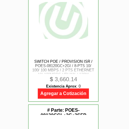
SWITCH POE / PROVISION ISR /
POES-08120GC+2GI / 8-PTS 10/
100/ 100 MBPS / 2 PTS ETHERNET
10/ 100MBPS UPLINK / 120W
$
3,660.14
INTERNAL POWER SUPPLY
Existencia Aprox
:
0
Agregar a Cotización
# Parte:
POES-
08130GCL+2G+2SFP