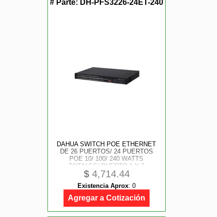
# Parte:
DH-PFS3226-24ET-240
DAHUA SWITCH POE ETHERNET
DE 26 PUERTOS/ 24 PUERTOS
POE 10/ 100/ 240 WATTS
TOTALES/ PUERTO 1 Y 2
$
4,714.44
SOPORTAN 60 WATTS HI-POE/ 2
PUERTOS SFP/ POE WATCHDOG/
Existencia Aprox
:
0
SWITCHING 8.8 GBPS/ TASA DE
REENVIO DE PAQUETES
Agregar a Cotización