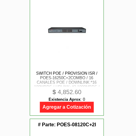
SWITCH POE / PROVISION ISR /
POES-16250C+2COMBO / 16
CANALES POE / DOWNLINK:*16
100MBPS / UPLINK: *2 1000MBPS /
$
4,852.60
TOTAL POE 250W
Existencia Aprox
:
0
Agregar a Cotización
# Parte:
POES-08120C+2I