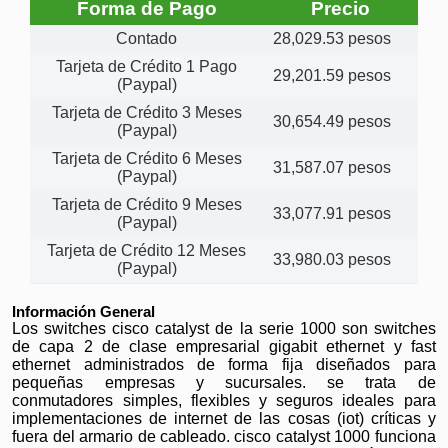
Forma de Pago
Precio
Contado
28,029.53 pesos
Tarjeta de Crédito 1 Pago
29,201.59 pesos
(Paypal)
Tarjeta de Crédito 3 Meses
30,654.49 pesos
(Paypal)
Tarjeta de Crédito 6 Meses
31,587.07 pesos
(Paypal)
Tarjeta de Crédito 9 Meses
33,077.91 pesos
(Paypal)
Tarjeta de Crédito 12 Meses
33,980.03 pesos
(Paypal)
Información General
Los switches cisco catalyst de la serie 1000 son switches
de capa 2 de clase empresarial gigabit ethernet y fast
ethernet administrados de forma fija diseñados para
pequeñas empresas y sucursales. se trata de
conmutadores simples, flexibles y seguros ideales para
implementaciones de internet de las cosas (iot) críticas y
fuera del armario de cableado. cisco catalyst 1000 funciona