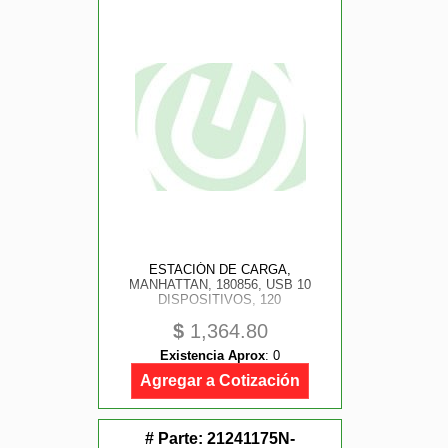
ESTACIÓN DE CARGA,
MANHATTAN, 180856, USB 10
DISPOSITIVOS, 120
$
1,364.80
Existencia Aprox
:
0
Agregar a Cotización
# Parte:
21241175N-