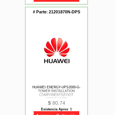
# Parte:
21201870N-DPS
HUAWEI ENERGY-UPS2000-G-
TOWER INSTALLATION
COMPONENTS(FOOT
CONNECTOR)
$
80.74
Existencia Aprox
:
0