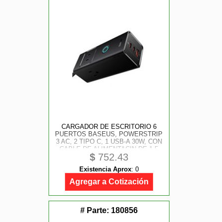
CARGADOR DE ESCRITORIO 6
PUERTOS BASEUS, POWERSTRIP
3 AC, 2 TIPO C, 1 USB-A 30W, CON
CABLE DE ALIMENTACIN DE 1.5
$
752.43
M, COLOR NEGRO
Existencia Aprox
:
0
Agregar a Cotización
# Parte:
180856