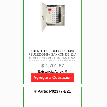
FUENTE DE PODER/ DAHUA/
PSU1220D16H/ SAXXON DE 11 A
15 VCD/ 20 AMP/ P16 CAMARAS
HASTA 4K/ 1.25 AMPERES POR
$
1,701.67
CANAL/ PROTECCION CONTRA
SOBRECARGAS/ FILTRO DE
Existencia Aprox
:
0
RUIDO POR CANAL/ USO RUDO
Agregar a Cotización
# Parte:
P02377-B21