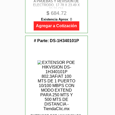
A PRUEBAS Y REVISION DE
ELECTRODO, 17.78 X 23.49 X
22.22 CM.
$
684.72
Existencia Aprox
:
0
Agregar a Cotización
# Parte:
DS-1H340101P