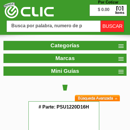
Por Cotizar
0
$ 0.00
Items
Categorías
Marcas
Mini Guías
# Parte:
PSU1220D16H