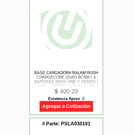
BASE CARGADORA BALAM RUSH
CHARGECORE QUAD BC400 / 4
BATERIAS XBOX ONE Y SERIES /
LITIO / 1400 MAH / 10 A 15 HRS
$
400.29
TIEMPO DE USO/ NEGRO / BR-
943635
Existencia Aprox
:
0
Agregar a Cotización
# Parte:
PSLA030101