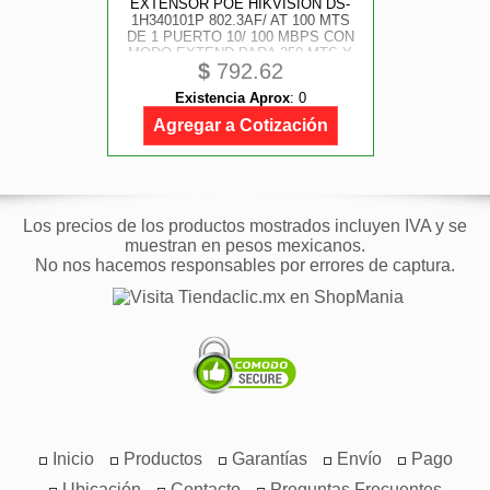
EXTENSOR POE HIKVISION DS-
1H340101P 802.3AF/ AT 100 MTS
DE 1 PUERTO 10/ 100 MBPS CON
MODO EXTEND PARA 250 MTS Y
$
792.62
500 MTS DE DISTANCIA
Existencia Aprox
:
0
Agregar a Cotización
Los precios de los productos mostrados incluyen IVA y se
muestran en pesos mexicanos.
No nos hacemos responsables por errores de captura.
Inicio
Productos
Garantías
Envío
Pago
Ubicación
Contacto
Preguntas Frecuentes