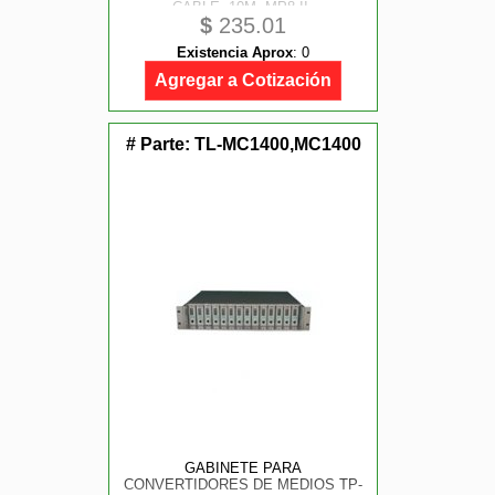
CABLE, 10M, MP8-II,
$
235.01
CC4P0.5GY(S), MP8-II, FTP
Existencia Aprox
:
0
Agregar a Cotización
# Parte:
TL-MC1400,MC1400
GABINETE PARA
CONVERTIDORES DE MEDIOS TP-