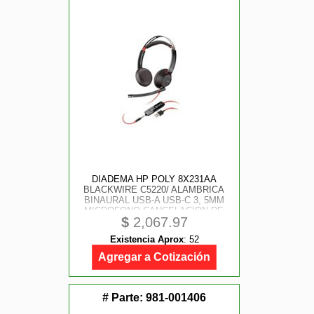
DIADEMA HP POLY 8X231AA
BLACKWIRE C5220/ ALAMBRICA
BINAURAL USB-A USB-C 3, 5MM
MICROFONO CANCELACION DE
$
2,067.97
RUIDO ALMOHADILLAS DE
VINIPIEL CONTROL DE LLAMADAS
Existencia Aprox
:
52
COLOR NEGRO CON NARANJA
Agregar a Cotización
# Parte:
981-001406