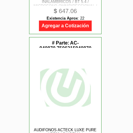
INALAMBRICOS / BT 5.4 /
MICROFONO OMNIDIRECCIONAL /
$
647.06
20 HZ A 20 KHZ / BATERIA 30 HRS
/ CANCELACION DE RUIDO
Existencia Aprox
:
22
HIBRIDO / SALMON / AC-940894
Agregar a Cotización
# Parte:
AC-
940870,7506215940870
AUDIFONOS ACTECK LUXE PURE