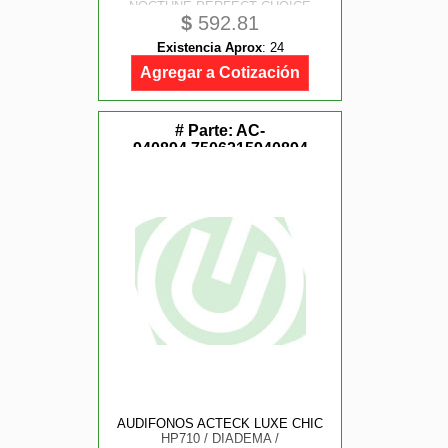
NOCTUNE PERFECT CHOICE
$
592.81
Existencia Aprox
:
24
Agregar a Cotización
# Parte:
AC-
940894,7506215940894
AUDIFONOS ACTECK LUXE CHIC
HP710 / DIADEMA /