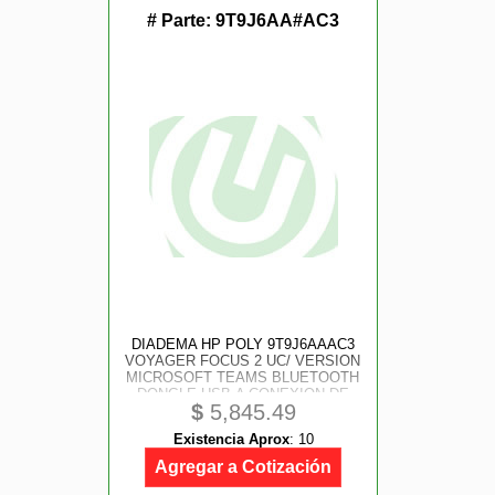
# Parte:
9T9J6AA#AC3
DIADEMA HP POLY 9T9J6AAAC3
VOYAGER FOCUS 2 UC/ VERSION
MICROSOFT TEAMS BLUETOOTH
DONGLE USB-A CONEXION DE
$
5,845.49
HASTA 2 DISPOSITIVOS
ESTEREO HASTA 19 H DE
Existencia Aprox
:
10
CONVERS ALCANCE HASTA 50 M
CON BASE DE CARGA
Agregar a Cotización