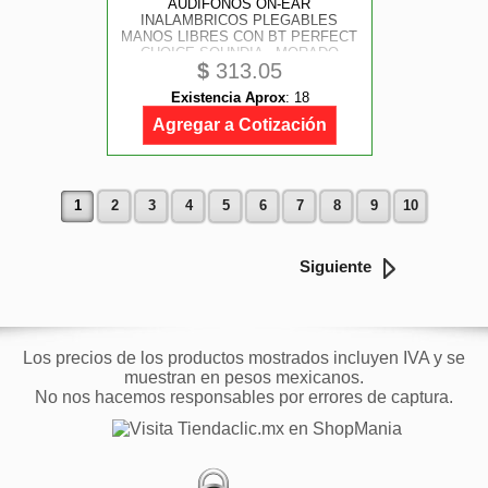
AUDIFONOS ON-EAR
INALAMBRICOS PLEGABLES
MANOS LIBRES CON BT PERFECT
CHOICE SOUNDIA - MORADO
$
313.05
Existencia Aprox
:
18
Agregar a Cotización
1
2
3
4
5
6
7
8
9
10
Siguiente
Los precios de los productos mostrados incluyen IVA y se
muestran en pesos mexicanos.
No nos hacemos responsables por errores de captura.