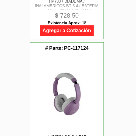
HP730 / DIADEMA /
INALAMBRICOS BT 5.4 / BATERIA
75 HRS / 20 HZ A 20 KHZ /
$
728.50
CANCELACION ACTIVA DE RUIDO /
MICROFONO OMNIDIRECCIONAL /
Existencia Aprox
:
18
MEMORY FOAM / NEGRO / AC-
940870
Agregar a Cotización
# Parte:
PC-117124