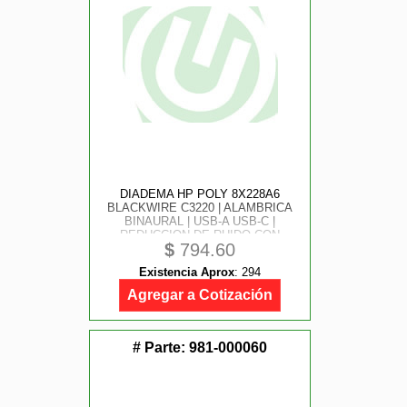
DIADEMA HP POLY 8X228A6
BLACKWIRE C3220 | ALAMBRICA
BINAURAL | USB-A USB-C |
REDUCCION DE RUIDO CON
$
794.60
MICROFONO | CONTROL EN EL
CABLE | COLOR NEGRO CON
Existencia Aprox
:
294
NARANJA
Agregar a Cotización
# Parte:
981-000060