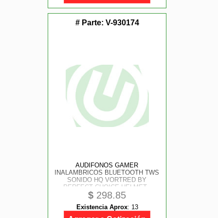
# Parte:
V-930174
AUDIFONOS GAMER
INALAMBRICOS BLUETOOTH TWS
SONIDO HQ VORTRED BY
PERFECT CHOICE HELMET -
$
298.85
NEGRO
Existencia Aprox
:
13