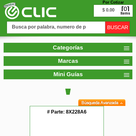
Por Cotizar
0
$ 0.00
Items
Categorías
Marcas
Mini Guías
# Parte:
8X228A6