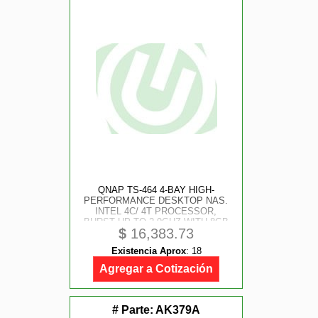
QNAP TS-464 4-BAY HIGH-
PERFORMANCE DESKTOP NAS.
INTEL 4C/ 4T PROCESSOR,
BURST UP TO 2.9GHZ WITH 8GB
$
16,383.73
DDR4 RAM, 2 X 2.5GBE, 2 X M.2
2280 PCIE GEN 3 X1, 1 X PCIE
Existencia Aprox
:
18
GEN3 X2 SLOT FOR NETWORK/
STORAGE EXPANSIO
Agregar a Cotización
# Parte:
AK379A