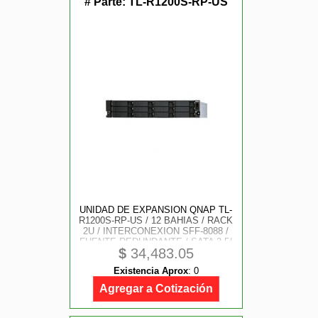
# Parte:
TL-R1200S-RP-US
UNIDAD DE EXPANSION QNAP TL-
R1200S-RP-US / 12 BAHIAS / RACK
2U / INTERCONEXION SFF-8088 /
FUENTE REDUNDANTE / SATA 3.5/
$
34,483.05
SSD 2.5 PULGADAS / (EXCLUSIVO
PARA NAS QNAP)
Existencia Aprox
:
0
Agregar a Cotización