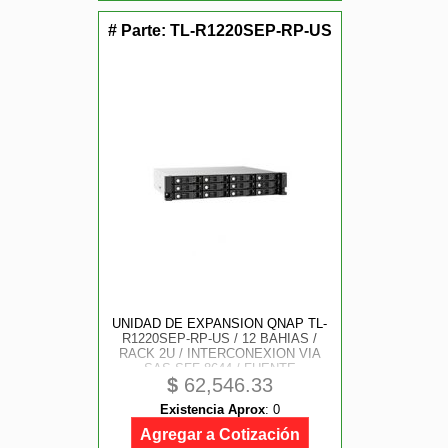
# Parte:
TL-R1220SEP-RP-US
UNIDAD DE EXPANSION QNAP TL-
R1220SEP-RP-US / 12 BAHIAS /
RACK 2U / INTERCONEXION VIA
SAS SFF-8644 / FUENTE
$
62,546.33
REDUNDANTE / SATA-SAS 3.5
PULGADAS / (EXCLUSIVO PARA
Existencia Aprox
:
0
NAS QNAP)
Agregar a Cotización