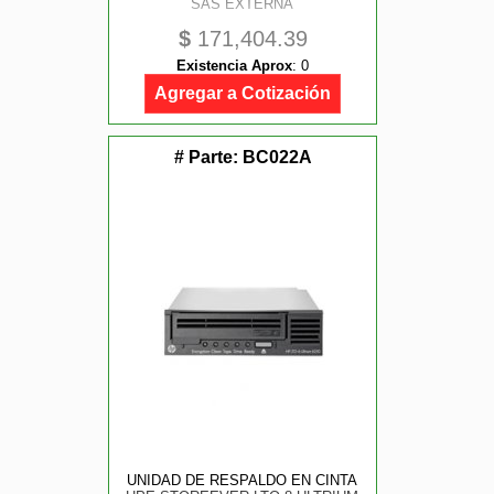
SAS EXTERNA
$
171,404.39
Existencia Aprox
:
0
Agregar a Cotización
# Parte:
BC022A
UNIDAD DE RESPALDO EN CINTA