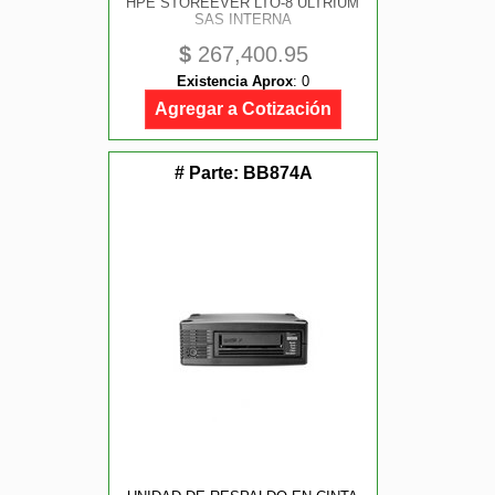
HPE STOREEVER LTO-8 ULTRIUM
SAS INTERNA
$
267,400.95
Existencia Aprox
:
0
Agregar a Cotización
# Parte:
BB874A