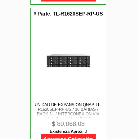
# Parte:
TL-R1620SEP-RP-US
UNIDAD DE EXPANSION QNAP TL-
R1620SEP-RP-US / 16 BAHIAS /
RACK 3U / INTERCONEXION VIA
SAS SFF-8644 / FUENTE
$
80,068.08
REDUNDANTE / SATA-SAS 3.5
PULGADAS / (EXCLUSIVO PARA
Existencia Aprox
:
0
NAS QNAP)