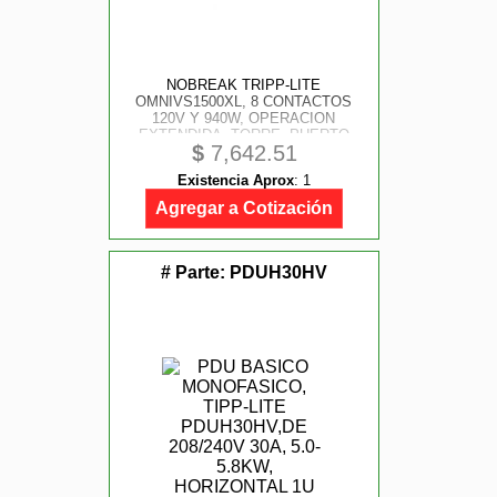
NOBREAK TRIPP-LITE
OMNIVS1500XL, 8 CONTACTOS
120V Y 940W, OPERACION
EXTENDIDA, TORRE, PUERTO
$
7,642.51
USB.GARANTIA LIMITADA DE 3
AÑOS.
Existencia Aprox
:
1
Agregar a Cotización
# Parte:
PDUH30HV