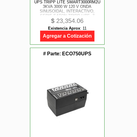
UPS TRIPP LITE SMART3000RM2U
3KVA 3000 W 120 V ONDA
SINUSOIDAL, INTERACTIVO,
SERIE EATON TRIPP LITE, 7
$
23,354.06
CONTACTOS, OPCION DE
TARJETA RED WEBCARDLXE ,
Existencia Aprox
:
11
LCD, USB, DB9, 2U RACK/ TORRE.
GARANTIA POR 2 AÑOS
Agregar a Cotización
# Parte:
ECO750UPS