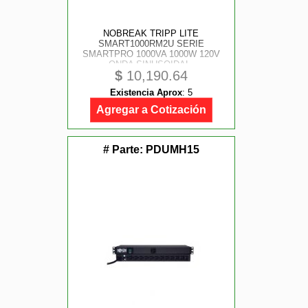
NOBREAK TRIPP LITE
SMART1000RM2U SERIE
SMARTPRO 1000VA 1000W 120V
ONDA SINUSOIDAL,
$
10,190.64
INTERACTIVO, 8 CONTACTOS,
OPCION DE TARJETA DE RED,
Existencia Aprox
:
5
LCD, USB, DB9, 2U RACK/ TORRE.
GARANTIA 2 AÑOS.
Agregar a Cotización
# Parte:
PDUMH15