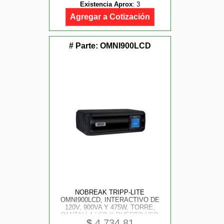
Existencia Aprox
:
3
Agregar a Cotización
# Parte:
OMNI900LCD
NOBREAK TRIPP-LITE
OMNI900LCD, INTERACTIVO DE
120V, 900VA Y 475W, TORRE,
PANTALLA LCD Y PUERTO USB
$
4,734.81