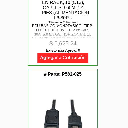
PDU BASICO MONOFASICO, TIPP-
LITE PDUH30HV, DE 208/ 240V
30A, 5.0-5.8KW, HORIZONTAL 1U
EN RACK, 10 (C13), CABLES 3.66M
$
6,625.24
(12 PIES), ALIMENTACION L6-30P.
Existencia Aprox
:
0
Agregar a Cotización
# Parte:
P582-025