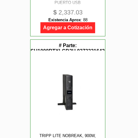
PUERTO USB
$
2,337.03
Existencia Aprox
:
88
Agregar a Cotización
# Parte:
SU1000RTXLCD2U,037332164261,SU1000R
TRIPP LITE NOBREAK, 900W,