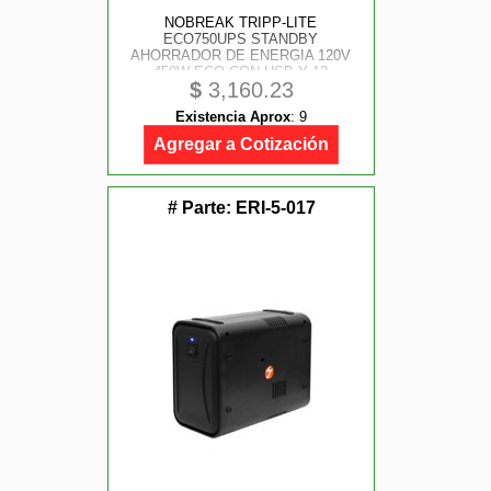
NOBREAK TRIPP-LITE
ECO750UPS STANDBY
AHORRADOR DE ENERGIA 120V
450W ECO CON USB Y 12
$
3,160.23
CONTACTOS
Existencia Aprox
:
9
Agregar a Cotización
# Parte:
ERI-5-017