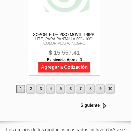
SOPORTE DE PISO MOVIL TRIPP-
LITE, PARA PANTALLA 60'' - 100'',
COLOR PLATA/ NEGRO
$
15,557.41
Existencia Aprox
:
0
Agregar a Cotización
1
2
3
4
5
6
7
8
9
10
Siguiente
Los precios de los productos mostrados incluyen IVA y se