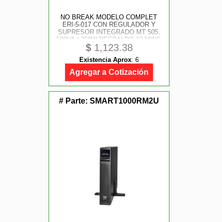
NO BREAK MODELO COMPLET
ERI-5-017 CON REGULADOR Y
SUPRESOR INTEGRADO MT 505,
500VA / 250W RESPALDO 12 MINS
$
1,123.38
CARGA MEDIA / 5 MINS CARGA
MAXIMA 8 CONTACTOS.
Existencia Aprox
:
6
GARANTIA 60 MESES 24 EN
BATERIAS
Agregar a Cotización
# Parte:
SMART1000RM2U