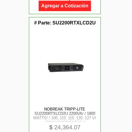
Agregar a Cotización
# Parte:
SU2200RTXLCD2U
NOBREAK TRIPP-LITE
SU2200RTXLCD2U 2200VA/ / 1800
WATTS/ / 100, 110, 115, 120, 127 V/
/ TOMACORRIENTES 6
$
24,364.07