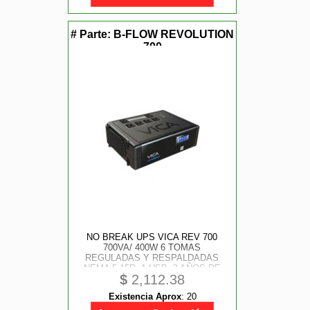
# Parte:
B-FLOW REVOLUTION
700
NO BREAK UPS VICA REV 700
700VA/ 400W 6 TOMAS
REGULADAS Y RESPALDADAS
NEMA 5-15R, 1 USB, 3 AÑOS DE
$
2,112.38
GARANTIA
Existencia Aprox
:
20