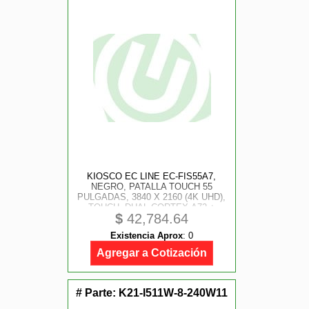
KIOSCO EC LINE EC-FIS55A7,
NEGRO, PATALLA TOUCH 55
PULGADAS, 3840 X 2160 (4K UHD),
TOUCH, DUAL CORTEX-A72 +
$
42,784.64
QUAD CORTEX-A53, 4GB RAM,
32GB, WIFI, RJ45, USB, ANDROID
Existencia Aprox
:
0
7.1, SOPORTE A PISO
Agregar a Cotización
# Parte:
K21-I511W-8-240W11