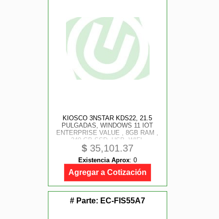
KIOSCO 3NSTAR KDS22, 21.5
PULGADAS, WINDOWS 11 IOT
ENTERPRISE VALUE , 8GB RAM ,
240 GB SSD, USB, WIFI,
$
35,101.37
ETHERNET RED, BLUETOOTH,
INTEL CORE I5 TH GENERACION,
Existencia Aprox
:
0
2.0 GHZ., ALTAVOCES INTEGRADO
Agregar a Cotización
# Parte:
EC-FIS55A7