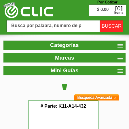
Por Cotizar
0
$ 0.00
Items
Categorías
Marcas
Mini Guías
# Parte:
K11-A14-432