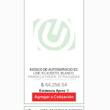
KIOSCO DE AUTOSERVICIO EC
LINE EC-K2027I3, BLANCO,
PANTALLA TOUCH, 27 PULGADAS
, INTEL CORE I3-1115G4, 8GB
$
64,256.54
RAM, 256GB SSD, WINDOWS 10
IOT ENTERPRISE 64 BITS,
Existencia Aprox
:
0
IMPRESORA 80MM Y LECTOR 2D,
INCLUYE BASE
Agregar a Cotización