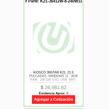
# Parte:
K21-J6412W-8-240W11
KIOSCO 3NSTAR K21, 21.5
PULGADAS, WINDOWS 11 , 8GB
RAM , 240 GB SSD, USB, WIFI,
ETHERNET RED, BLUETOOTH,
$
26,081.62
INTEL CELERON J6412 2.0 GHZ.
Existencia Aprox
:
0
Agregar a Cotización