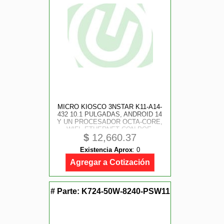
MICRO KIOSCO 3NSTAR K11-A14-
432 10.1 PULGADAS, ANDROID 14
Y UN PROCESADOR OCTA-CORE,
WIFI, ETHERNET CON POE,
$
12,660.37
BLUETOOTH Y MULTIPLES
PUERTOS USB
Existencia Aprox
:
0
Agregar a Cotización
# Parte:
K724-50W-8240-PSW11