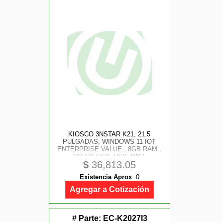
KIOSCO 3NSTAR K21, 21.5
PULGADAS, WINDOWS 11 IOT
ENTERPRISE VALUE , 8GB RAM ,
240 GB SSD, USB, WIFI,
$
36,813.05
ETHERNET RED, BLUETOOTH,
INTEL CORE I5 TH GENERACION,
Existencia Aprox
:
0
2.0 GHZ.
Agregar a Cotización
# Parte:
EC-K2027I3