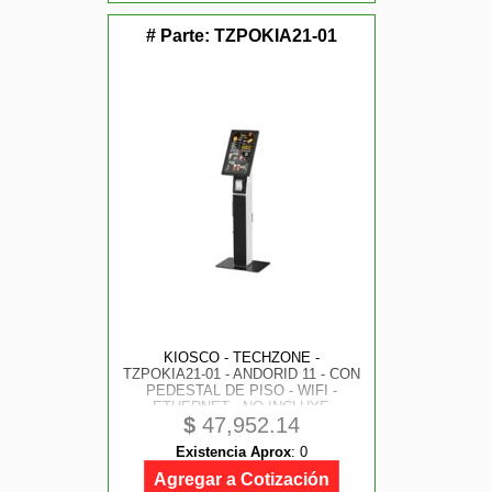
# Parte:
TZPOKIA21-01
KIOSCO - TECHZONE -
TZPOKIA21-01 - ANDORID 11 - CON
PEDESTAL DE PISO - WIFI -
ETHERNET - NO INCLUYE
$
47,952.14
IMPRESORA - NO INCLUYE
LICENCIAS
Existencia Aprox
:
0
Agregar a Cotización