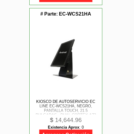
# Parte:
EC-WCS21HA
KIOSCO DE AUTOSERVICIO EC
LINE EC-WCS21HA, NEGRO,
PANTALLA TOUCH, 21.5
PULGADAS , DUAL CORTEX-A72
$
14,644.96
QUAD CORTEX-A53, 64 BIT CPU ,
4GB RAM, 32GB , ANDROID 7.1
Existencia Aprox
:
0
(SIN BASE)