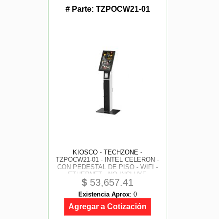
# Parte:
TZPOCW21-01
KIOSCO - TECHZONE -
TZPOCW21-01 - INTEL CELERON -
CON PEDESTAL DE PISO - WIFI -
ETHERNET - NO INCLUYE
$
53,657.41
IMPRESORA - NO INCLUYE
LICENCIAS
Existencia Aprox
:
0
Agregar a Cotización