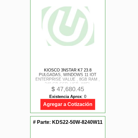
KIOSCO 3NSTAR K7 23.8
PULGADAS, WINDOWS 11 IOT
ENTERPRISE VALUE , 8GB RAM ,
240 GB SSD, USB, WIFI,
$
47,680.45
ETHERNET RED, BLUETOOTH,
INTEL CORE I5, 12 TH
Existencia Aprox
:
0
GENERACION
Agregar a Cotización
# Parte:
KDS22-50W-8240W11