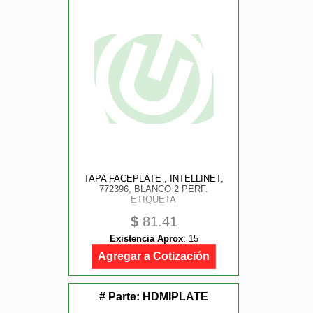
TAPA FACEPLATE , INTELLINET,
772396, BLANCO 2 PERF.
ETIQUETA
$
81.41
Existencia Aprox
:
15
Agregar a Cotización
# Parte:
HDMIPLATE