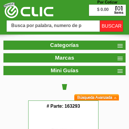
Por Cotizar
0
$ 0.00
Items
Categorías
Marcas
Mini Guías
# Parte:
163293