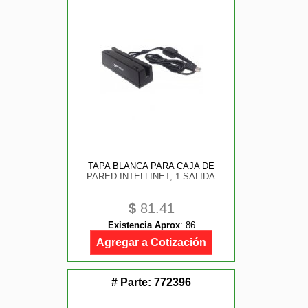
TAPA BLANCA PARA CAJA DE
PARED INTELLINET, 1 SALIDA
$
81.41
Existencia Aprox
:
86
Agregar a Cotización
# Parte:
772396