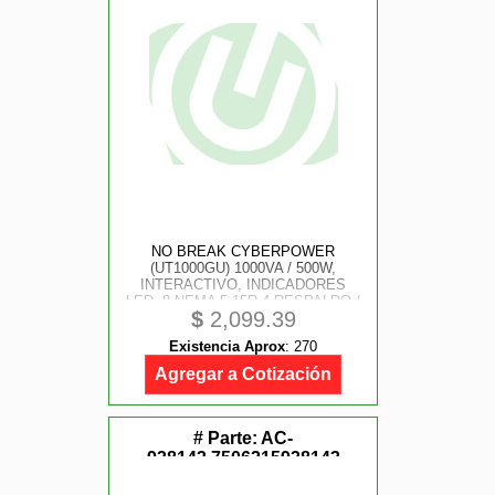
NO BREAK CYBERPOWER
(UT1000GU) 1000VA / 500W,
INTERACTIVO, INDICADORES
LED, 8 NEMA 5-15R 4 RESPALDO /
$
2,099.39
4 SUPRESIÓN Y REGULACIÓN,
TORRE, PUERTO USB, GREEN
Existencia Aprox
:
270
POWER, 2 AÑOS EN EQUIPO, 1
AÑO EN BATERÍA.
Agregar a Cotización
# Parte:
AC-
938143,7506215938143