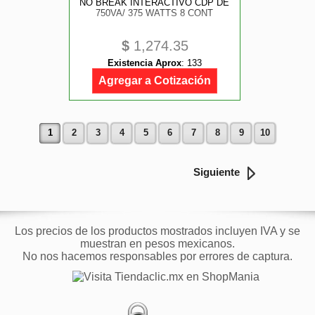
NO BREAK INTERACTIVO CDP DE
750VA/ 375 WATTS 8 CONT
$
1,274.35
Existencia Aprox
:
133
Agregar a Cotización
1
2
3
4
5
6
7
8
9
10
Siguiente
Los precios de los productos mostrados incluyen IVA y se
muestran en pesos mexicanos.
No nos hacemos responsables por errores de captura.