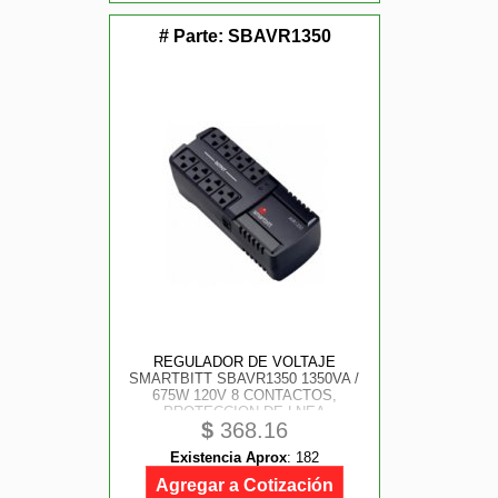
# Parte:
SBAVR1350
REGULADOR DE VOLTAJE
SMARTBITT SBAVR1350 1350VA /
675W 120V 8 CONTACTOS,
PROTECCION DE LNEA
$
368.16
TELEFONICA RJ-11
Existencia Aprox
:
182
Agregar a Cotización