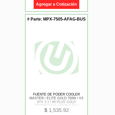
Agregar a Cotización
# Parte:
MPX-7505-AFAG-BUS
FUENTE DE PODER COOLER
MASTER / ELITE GOLD 750W / V3
ATX 3.1 / 80 PLUS GOLD
CERTIFICADA / MODULAR /
$
1,535.92
GAMER