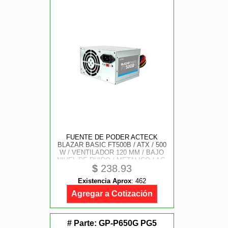
FUENTE DE PODER ACTECK
BLAZAR BASIC FT500B / ATX / 500
W / VENTILADOR 120 MM / BAJO
NIVEL DE RUIDO / METALICO / AC-
$
238.93
938150
Existencia Aprox
:
462
Agregar a Cotización
# Parte:
GP-P650G PG5