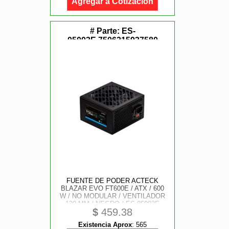
Agregar a Cotización
# Parte:
ES-
05003E,7506215937580
FUENTE DE PODER ACTECK
BLAZAR EVO FT600E / ATX / 600
W / NO MODULAR / VENTILADOR
120 MM / NEGRO / ES-05003E
$
459.38
Existencia Aprox
:
565