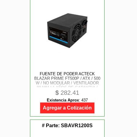
FUENTE DE PODER ACTECK
BLAZAR PRIME FT500P / ATX / 500
W / NO MODULAR / VENTILADOR
80 MM / 1 AÑOS DE GARANTIA /
$
282.41
NEGRO / AC-938143
Existencia Aprox
:
437
Agregar a Cotización
# Parte:
SBAVR1200S