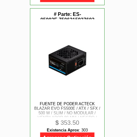
# Parte:
ES-
05002E,7506215937603
FUENTE DE PODER ACTECK
BLAZAR EVO FS500E / ATX / SFX /
500 W / SLIM / NO MODULAR /
VENTILADOR 80 MM / NEGRO /
$
353.50
ES-05002E
Existencia Aprox
:
303