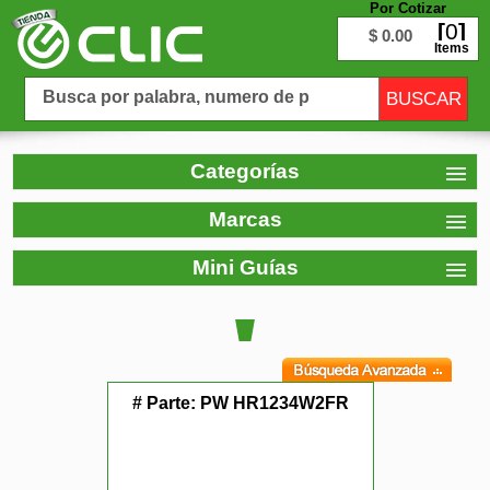
Por Cotizar
0
$ 0.00
Items
Categorías
Marcas
Mini Guías
# Parte:
PW HR1234W2FR