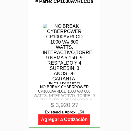
# Parte:
CP1000AVRLCDa
NO BREAK CYBERPOWER
CP1000AVRLCD 1000 VA/ 600
WATTS, INTERACTIVO, TORRE, 9
NEMA 5-15R, 5 RESPALDO Y 4
$
3,920.27
SUPRESIN, 3 AÑOS DE GARANTA,
INCLUYENDO BATERA.
Existencia Aprox
:
154
Agregar a Cotización