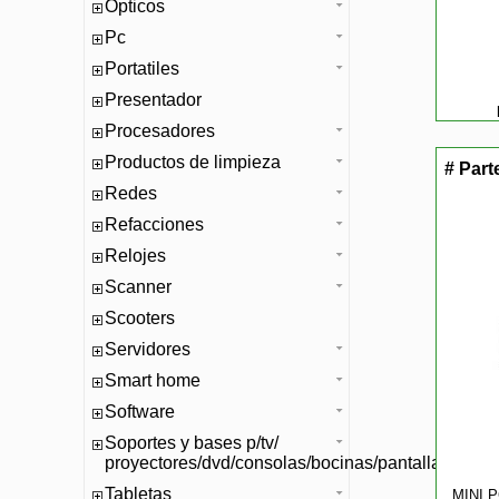
Opticos
Pc
Portatiles
Presentador
Procesadores
Productos de limpieza
# Part
Redes
Refacciones
Relojes
Scanner
Scooters
Servidores
Smart home
Software
Soportes y bases p/tv/
proyectores/dvd/consolas/bocinas/pantallas/mono
Tabletas
MINI 