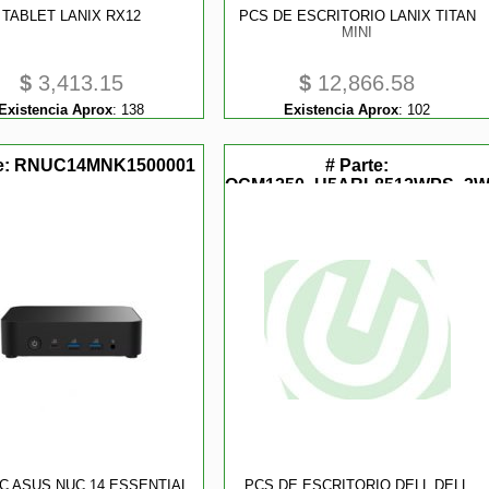
TABLET LANIX RX12
PCS DE ESCRITORIO LANIX TITAN
MINI
$
3,413.15
$
12,866.58
Existencia Aprox
:
138
Existencia Aprox
:
102
e:
RNUC14MNK1500001
# Parte:
QCM1250_U5ARL8512WPS_3
VD909
tores
PC ASUS NUC 14 ESSENTIAL
PCS DE ESCRITORIO DELL DELL