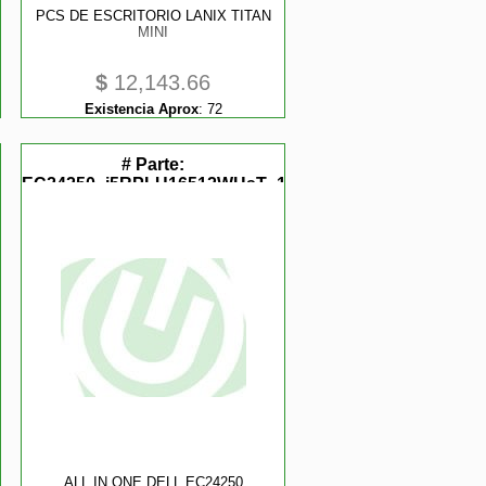
PCS DE ESCRITORIO LANIX TITAN
MINI
$
12,143.66
Existencia Aprox
:
72
# Parte:
W
EC24250_i5RPLU16512WHsT_1W
Y8PPM.
ALL IN ONE DELL EC24250