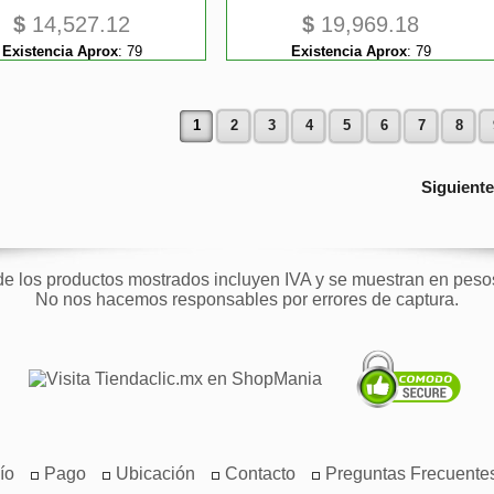
$
14,527.12
$
19,969.18
Existencia Aprox
:
79
Existencia Aprox
:
79
1
2
3
4
5
6
7
8
Siguient
de los productos mostrados incluyen IVA y se muestran en pes
No nos hacemos responsables por errores de captura.
ío
Pago
Ubicación
Contacto
Preguntas Frecuente