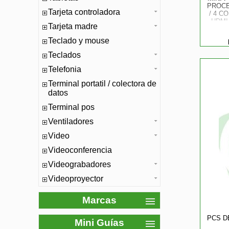
PROCE
Tarjeta controladora
/ 4 C
HDMI 
Tarjeta madre
Teclado y mouse
Teclados
Telefonia
Terminal portatil / colectora de
datos
Terminal pos
Ventiladores
Video
Videoconferencia
Videograbadores
Videoproyector
Marcas
PCS D
Mini Guías