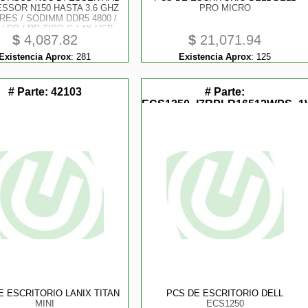
SSOR N150 HASTA 3.6 GHZ
PRO MICRO
ORES / SODIMM DDR5 4800 /
/ DP / DP TIPO-C / 4X USB
$
4,087.82
$
21,071.94
3.2 / CHASIS SLIM
Existencia Aprox
:
281
Existencia Aprox
:
125
# Parte:
42103
# Parte:
ECS1250_I7RPLR16512WPS_
R7PKP
E ESCRITORIO LANIX TITAN
PCS DE ESCRITORIO DELL
MINI
ECS1250