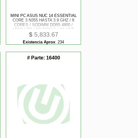
MINI PC ASUS NUC 14 ESSENTIAL
CORE 3 N355 HASTA 3.9 GHZ / 8
CORES / SODIMM DDR5 4800 /
HDMI / DP / DP TIPO-C / 4X USB
$
5,833.67
3.2 / CHASIS SLIM
Existencia Aprox
:
234
# Parte:
16400
P