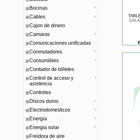
Bocinas
TABL
Cables
GALA
Cajon de dinero
Camaras
Comunicaciones unificadas
E
Conmutadores
Consumibles
Contador de billetes
Control de acceso y
asistencia
Controles
Discos duros
Electrodomesticos
Energia
Energia solar
Freidora de aire