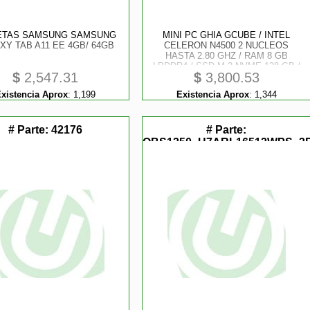
ETAS SAMSUNG SAMSUNG
MINI PC GHIA GCUBE / INTEL
XY TAB A11 EE 4GB/ 64GB
CELERON N4500 2 NUCLEOS
HASTA 2.80 GHZ / RAM 8 GB
LPDDR4 / SSD M.2 NVME 128 GB /
$
2,547.31
$
3,800.53
WIFI-BT / WIN 11 HOME
xistencia Aprox
:
1,199
Existencia Aprox
:
1,344
# Parte:
42176
# Parte:
QBS1250_U7ARL16512WPS_3
RWKJK