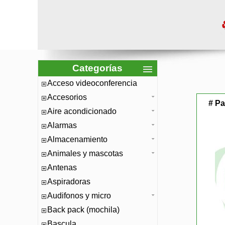
Categorías
Acceso videoconferencia
Accesorios
# Pa
Aire acondicionado
Alarmas
Almacenamiento
Animales y mascotas
Antenas
Aspiradoras
Audifonos y micro
Back pack (mochila)
Bascula