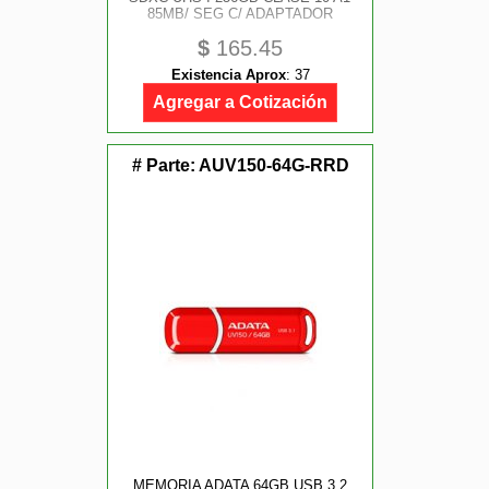
85MB/ SEG C/ ADAPTADOR
$
165.45
Existencia Aprox
:
37
Agregar a Cotización
# Parte:
AUV150-64G-RRD
MEMORIA ADATA 64GB USB 3.2