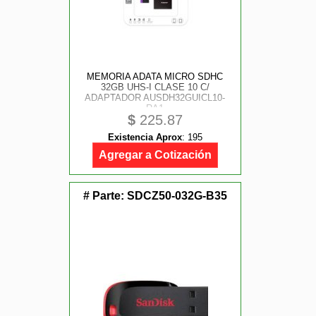
MEMORIA ADATA MICRO SDHC
32GB UHS-I CLASE 10 C/
ADAPTADOR AUSDH32GUICL10-
RA1
$
225.87
Existencia Aprox
:
195
Agregar a Cotización
# Parte:
SDCZ50-032G-B35