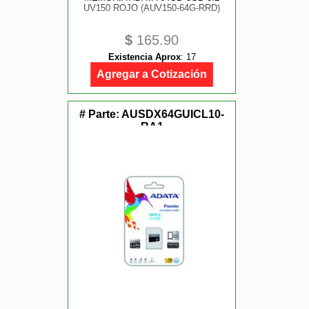
UV150 ROJO (AUV150-64G-RRD)
$
165.90
Existencia Aprox
:
17
Agregar a Cotización
# Parte:
AUSDX64GUICL10-
RA1