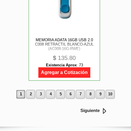
MEMORIA ADATA 16GB USB 2.0
C008 RETRACTIL BLANCO-AZUL
(AC008-16G-RWE)
$
135.80
Existencia Aprox
:
73
Agregar a Cotización
1
2
3
4
5
6
7
8
9
10
Siguiente