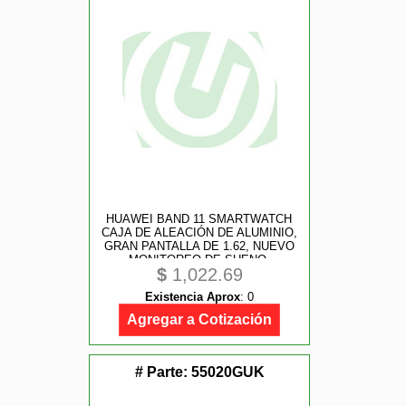
HUAWEI BAND 11 SMARTWATCH
CAJA DE ALEACIÓN DE ALUMINIO,
GRAN PANTALLA DE 1.62, NUEVO
MONITOREO DE SUENO,
$
1,022.69
BIENESTAR EMOCIONAL, COLOR
NEGRO
Existencia Aprox
:
0
Agregar a Cotización
# Parte:
55020GUK