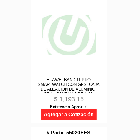
HUAWEI BAND 11 PRO
SMARTWATCH CON GPS, CAJA
DE ALEACIÓN DE ALUMINIO,
GRAN PANTALLA DE 1.62,
$
1,193.15
FRECUENCIA CARDÍACA Y SPO
AND #8322;, NUEVO MONITOREO
Existencia Aprox
:
0
DE SUEÑO, BIENESTAR
EMOCIONAL, ANDROID AND IOS,
Agregar a Cotización
COLOR NEGRO
# Parte:
55020EES