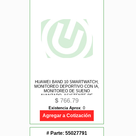
HUAWEI BAND 10 SMARTWATCH,
MONITOREO DEPORTIVO CON IA,
MONITOREO DE SUENO
AVANZADO, ASISTENTE DE
$
766.79
BIENESTAR EMOCIONAL, CARGA
RAPIDA, COMPATIBLE CON IOS Y
Existencia Aprox
:
0
ANDROID, COLOR NEGRO
Agregar a Cotización
# Parte:
55027791