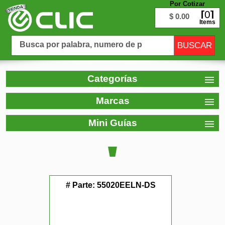
Por Cotizar
0
$ 0.00
Items
Categorías
Marcas
Mini Guías
# Parte:
55020EELN-DS