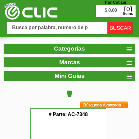
Por Cotizar
0
$ 0.00
Items
Categorías
Marcas
Mini Guías
# Parte:
AC-7348