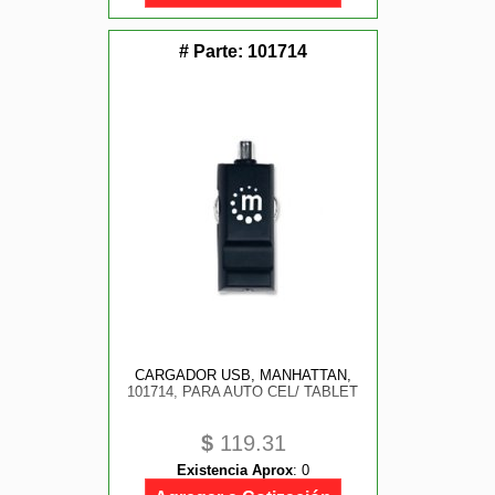
# Parte:
101714
CARGADOR USB, MANHATTAN,
101714, PARA AUTO CEL/ TABLET
$
119.31
Existencia Aprox
:
0