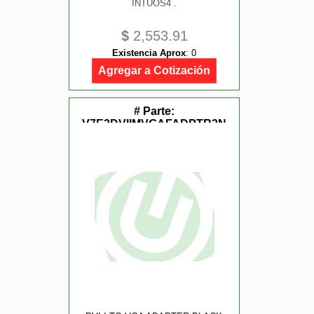
INTUOS4 .
$
2,553.91
Existencia Aprox
:
0
Agregar a Cotización
# Parte:
V7E2DVIIMVGAFADPTR2N