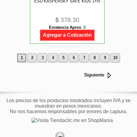
ESD KASPERSKY SAFE KIDS 1YR
$
378.30
Existencia Aprox
:
0
Agregar a Cotización
1
2
3
4
5
6
7
8
9
10
Siguiente
Los precios de los productos mostrados incluyen IVA y se
muestran en pesos mexicanos.
No nos hacemos responsables por errores de captura.