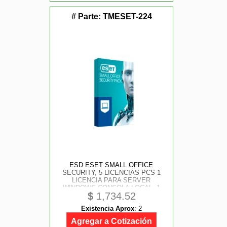
# Parte:
TMESET-224
ESD ESET SMALL OFFICE
SECURITY, 5 LICENCIAS PCS 1
LICENCIA PARA SERVER
WINDOWS CONSOLA LOCAL, 1
$
1,734.52
AÑO DE VIGENCIA
Existencia Aprox
:
2
Agregar a Cotización