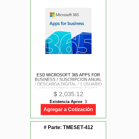
ESD MICROSOFT 365 APPS FOR
BUSINESS / SUSCRIPCION ANUAL
/ DESCARGA DIGITAL / 1 USUARIO
/ APLICACIONES WORD, EXCEL,
$
2,035.12
POWER POINT, OUTLOOK, ONE
NOTE, ONEDRIVE 1TB, ACCESS,
Existencia Aprox
:
3
PUBLISHER
Agregar a Cotización
# Parte:
TMESET-412