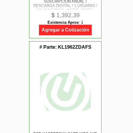
SUSCRIPCION ANUAL /
DESCARGA DIGITAL / 1 USUARIO /
APLICACIONES: WORD, EXCEL,
$
1,392.39
POWER POINT, OUTLOOK, ONE
NOTE, ONEDRIVE 1TB,
Existencia Aprox
:
1
CLIPCHAMP / CON IA COPILOT
Agregar a Cotización
# Parte:
KL1962ZDAFS