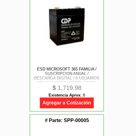
ESD MICROSOFT 365 FAMILIA /
SUSCRIPCION ANUAL /
DESCARGA DIGITAL / 6 USUARIOS
/ APLICACIONES: WORD, EXCEL,
$
1,719.98
POWER POINT, OUTLOOK, ONE
NOTE, ONEDRIVE 1TB,
Existencia Aprox
:
8
CLIPCHAMP / CON IA COPILOT
Agregar a Cotización
# Parte:
SPP-00005