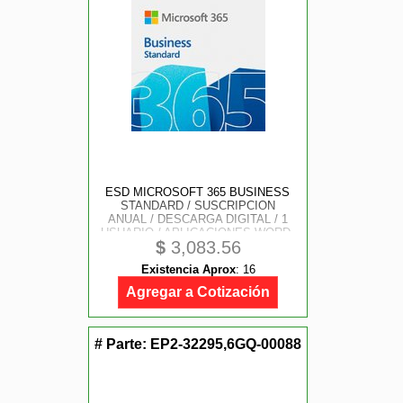
ESD MICROSOFT 365 BUSINESS
STANDARD / SUSCRIPCION
ANUAL / DESCARGA DIGITAL / 1
USUARIO / APLICACIONES WORD,
$
3,083.56
EXCEL, POWER POINT,
OUTLOOK, ONE NOTE,
Existencia Aprox
:
16
ONEDRIVE, TEAMS, EXCHANGE,
SHAREPOINT
Agregar a Cotización
# Parte:
EP2-32295,6GQ-00088