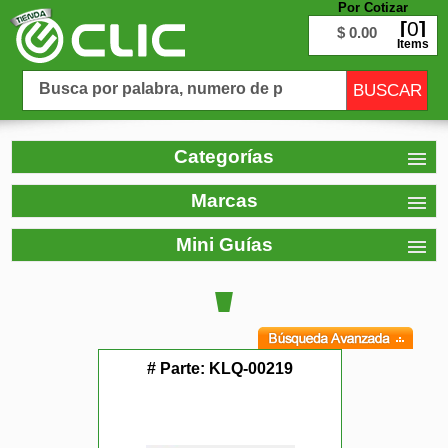
Por Cotizar
0
$ 0.00
Items
Categorías
Marcas
Mini Guías
# Parte:
KLQ-00219