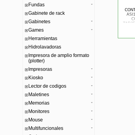
Fundas
CONT
Gabinete de rack
ASI
C
Gabinetes
TARJE
60,
Games
SOP
POR
Herramientas
Hidrolavadoras
Impresora de amplio formato
(plotter)
Impresoras
Kiosko
Lector de codigos
Maletines
Memorias
Monitores
Mouse
Multifuncionales