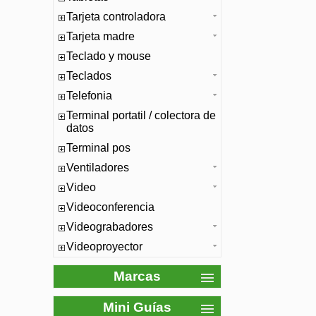
Tarjeta controladora
Tarjeta madre
Teclado y mouse
Teclados
Telefonia
Terminal portatil / colectora de
datos
Terminal pos
Ventiladores
Video
Videoconferencia
Videograbadores
Videoproyector
Marcas
Mini Guías