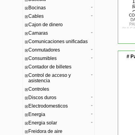
Bocinas
CO
Cables
D
Cajon de dinero
PA
PULGA
Camaras
REGIS
Comunicaciones unificadas
IP
Conmutadores
# P
Consumibles
Contador de billetes
Control de acceso y
asistencia
Controles
Discos duros
Electrodomesticos
Energia
Energia solar
Freidora de aire