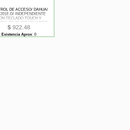
ROL DE ACCESO/ DAHUA/
1201E-D/ INDEPENDIENTE
ON TECLADO TOUCH Y
TAS ID/ 30, 000 USUARIOS,
$
922.48
 000 REGISTROS/ TCP/ IP/
ORTA LECTORA ESCLAVO
Existencia Aprox
:
0
 WIEGAND Y RS-485/ USO
EXTERIOR IP66/