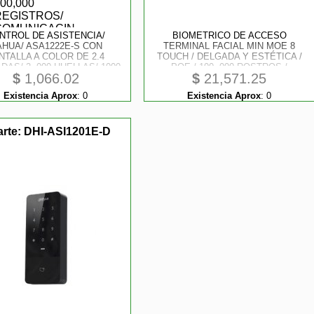
NTROL DE ASISTENCIA/
BIOMETRICO DE ACCESO
AHUA/ ASA1222E-S CON
TERMINAL FACIAL MIN MOE 8
NTALLA A COLOR DE 2.4
TOUCH / DELGADA Y ESTÉTICA /
DAS/ 2, 000 HUELLAS/ 1000
POE / 100, 000 ROSTROS /
$
1,066.02
$
21,571.25
USUARIOS Y 100, 000
EXTERIOR IP65 / FUNCIÓN DE
TROS/ COMUNICACIN TCP/
VIDEOPORTERO Y LECTURA DE
Existencia Aprox
:
0
Existencia Aprox
:
0
/ SOPORTA PASSWORDS/
CÓDIGOS QR / LECTURA DE
PUERTO USB PARA
TARJETAS
ACTUALIZACIN/
arte:
DHI-ASI1201E-D