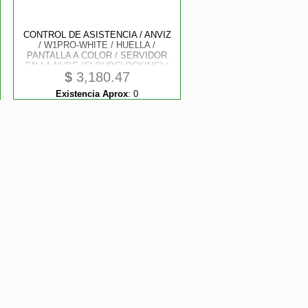
CONTROL DE ASISTENCIA / ANVIZ
/ W1PRO-WHITE / HUELLA /
PANTALLA A COLOR / SERVIDOR
EN LA NUBE (CLOUDCLOCKING) /
$
3,180.47
CONEXION DE RED TCP/ IP / WIFI
/ USB / 3000 USUARIOS
Existencia Aprox
:
0