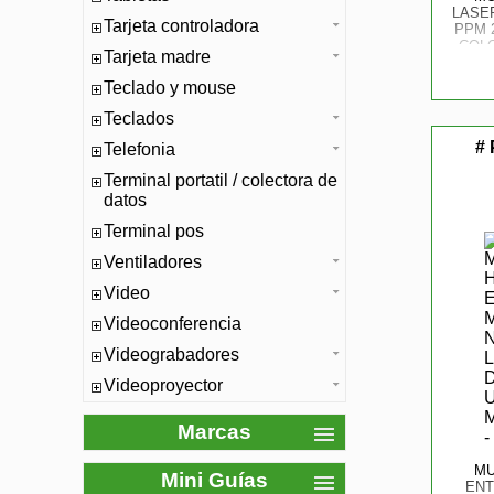
LASE
Tarjeta controladora
PPM 
COLO
Tarjeta madre
R
(
Teclado y mouse
Teclados
# 
Telefonia
Terminal portatil / colectora de
datos
Terminal pos
Ventiladores
Video
Videoconferencia
Videograbadores
Videoproyector
Marcas
MU
Mini Guías
ENT