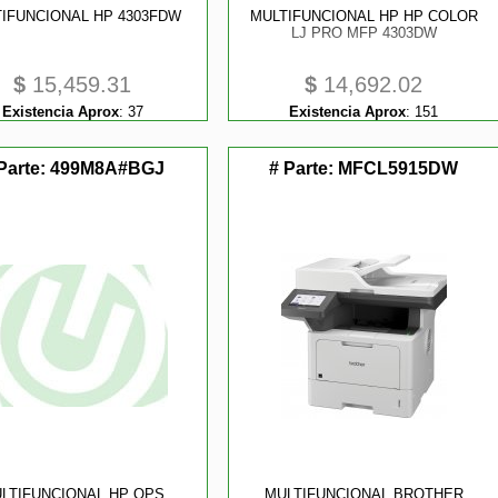
IFUNCIONAL HP 4303FDW
MULTIFUNCIONAL HP HP COLOR
LJ PRO MFP 4303DW
$
15,459.31
$
14,692.02
Existencia Aprox
:
37
Existencia Aprox
:
151
Parte:
499M8A#BGJ
# Parte:
MFCL5915DW
tores
LTIFUNCIONAL HP OPS
MULTIFUNCIONAL BROTHER