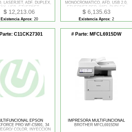
, LASERJET, ADF, DUPLEX,
MONOCROMATICO, AFD, USB 2.0,
FAX, USB, ETHERNET,
ETHERNET RED, WIFI, DUPLEX,
$
12,213.06
$
6,135.63
MONOCROMATICA
SILENCIOSA, A4
Existencia Aprox
:
20
Existencia Aprox
:
2
 Parte:
C11CK27301
# Parte:
MFCL6915DW
ULTIFUNCIONAL EPSON
IMPRESORA MULTIFUNCIONAL
FORCE PRO WF-C5891, 34
BROTHER MFCL6915DW
EGRO/ COLOR, INYECCION