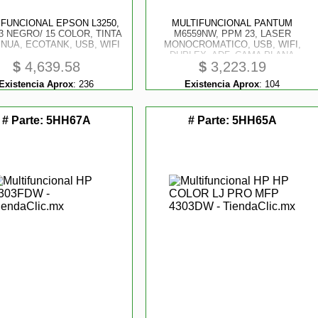
IFUNCIONAL EPSON L3250,
MULTIFUNCIONAL PANTUM
3 NEGRO/ 15 COLOR, TINTA
M6559NW, PPM 23, LASER
NUA, ECOTANK, USB, WIFI
MONOCROMATICO, USB, WIFI,
DUPLEX, ADF, CAMA PLANA
$
4,639.58
$
3,223.19
Existencia Aprox
:
236
Existencia Aprox
:
104
# Parte:
5HH67A
# Parte:
5HH65A