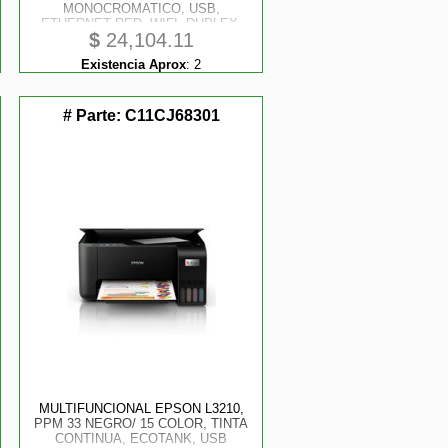
MONOCROMATICO, USB,
ETHERNET RED, WIFI, DUPLEX,
$
24,104.11
PANTALLA TACTIL, CARTA, A4
Existencia Aprox
:
2
# Parte:
C11CJ68301
MULTIFUNCIONAL EPSON L3210,
PPM 33 NEGRO/ 15 COLOR, TINTA
CONTINUA, ECOTANK, USB