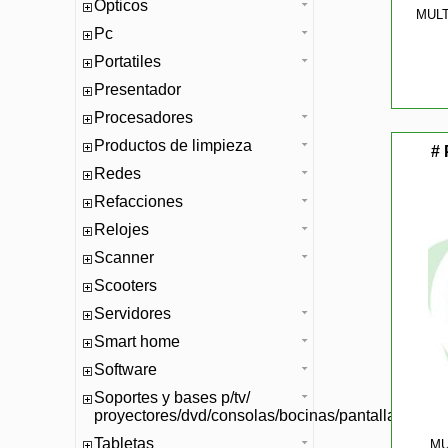
Opticos
MULT
Pc
Portatiles
Presentador
Procesadores
Productos de limpieza
# 
Redes
Refacciones
Relojes
Scanner
Scooters
Servidores
Smart home
Software
Soportes y bases p/tv/
proyectores/dvd/consolas/bocinas/pantallas/mono
Tabletas
MU