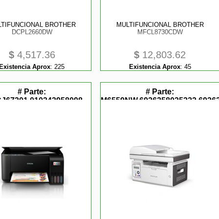
LTIFUNCIONAL BROTHER
MULTIFUNCIONAL BROTHER
DCPL2660DW
MFCL8730CDW
$
4,517.36
$
12,803.62
Existencia Aprox
:
225
Existencia Aprox
:
45
# Parte:
# Parte:
J67301,010343958098
M6559NW,6936358035323,6936