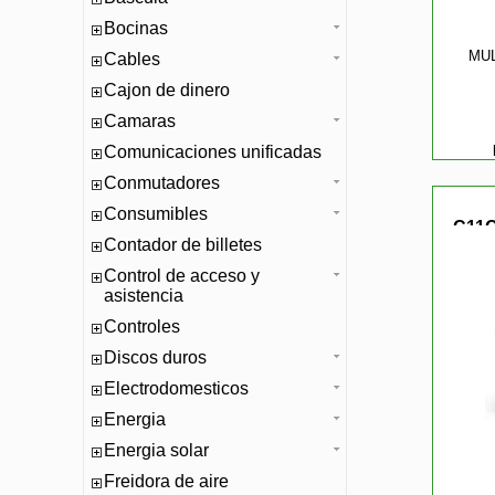
Bocinas
MU
Cables
Cajon de dinero
Camaras
Comunicaciones unificadas
Conmutadores
Consumibles
C11C
Contador de billetes
Control de acceso y
asistencia
Controles
Discos duros
Electrodomesticos
Energia
Energia solar
Freidora de aire