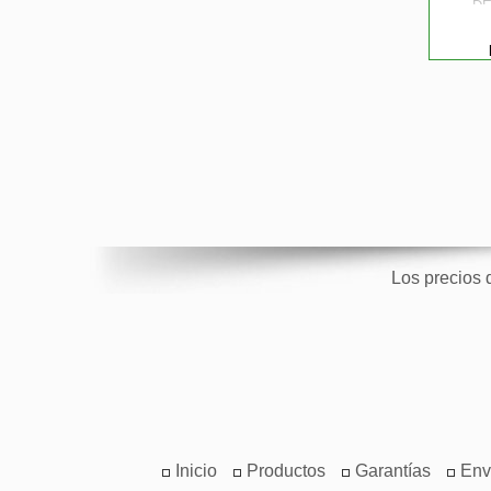
DE
ET
Los precios 
Inicio
Productos
Garantías
Env