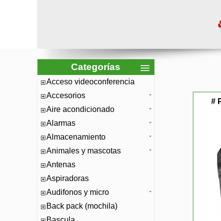
Categorías
Acceso videoconferencia
Accesorios
# 
Aire acondicionado
Alarmas
Almacenamiento
Animales y mascotas
Antenas
Aspiradoras
Audifonos y micro
Back pack (mochila)
Bascula