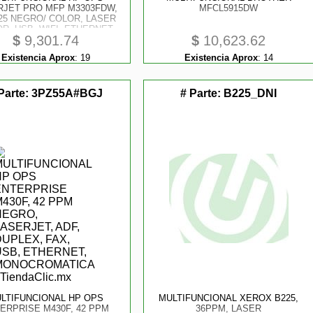
RJET PRO MFP M3303FDW,
MFCL5915DW
25 NEGRO/ COLOR, LASER
R, USB, WIFI, ETHERNET
$
9,301.74
$
10,623.62
ED, DUPLEX, ADF, FAX,
SUSTITUTO M283FDW)
Existencia Aprox
:
19
Existencia Aprox
:
14
Parte:
3PZ55A#BGJ
# Parte:
B225_DNI
LTIFUNCIONAL HP OPS
MULTIFUNCIONAL XEROX B225,
ERPRISE M430F, 42 PPM
36PPM, LASER