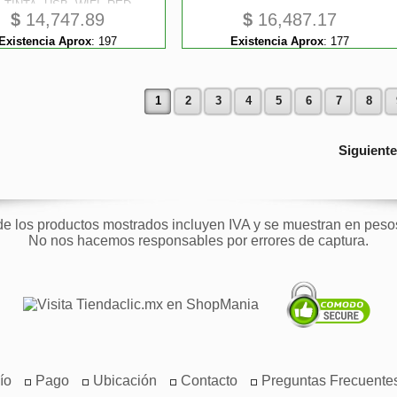
 TINTA, USB, WIFI, RED
$
14,747.89
$
16,487.17
HERNET, DUPLEX, ADF
Existencia Aprox
:
197
Existencia Aprox
:
177
1
2
3
4
5
6
7
8
Siguient
de los productos mostrados incluyen IVA y se muestran en pes
No nos hacemos responsables por errores de captura.
ío
Pago
Ubicación
Contacto
Preguntas Frecuente