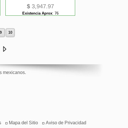
$
3,947.97
Existencia Aprox
:
76
9
10
e
os mexicanos.
s
Mapa del Sitio
Aviso de Privacidad