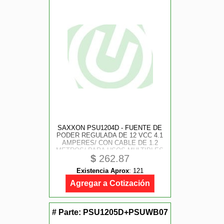
SAXXON PSU1204D - FUENTE DE
PODER REGULADA DE 12 VCC 4.1
AMPERES/ CON CABLE DE 1.2
METROS/ PARA USOS MULTIPLES
$
262.87
SISTEMAS DE CCTV, ACCESO,
ETC/ CERTIFICACIN UL/
Existencia Aprox
:
121
Agregar a Cotización
# Parte:
PSU1205D+PSUWB07