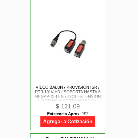
VIDEO BALUN / PROVISION ISR /
PTR-101V-HD / SOPORTA HASTA 8
MEGAPIXELES / CON EXTENSION
/ DISTANCIA DE TRANSMISION
$
121.09
AHD / CVBS - 200M / CVI / TVI -
150M.
Existencia Aprox
:
192
Agregar a Cotización