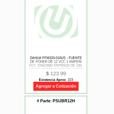
DAHUA PFM320-010US - FUENTE
DE PODER DE 12 VCC 1 AMPER/
FCC, EN6236B/ ENTRADA DE 100-
240 VAC/ PROTECCIÓN DE SOBRE
$
123.99
CORRIENTE Y VOLTAJE/ CABLE
DE 1.5 MTS/ ESPECIAL PARA
Existencia Aprox
:
223
CAMARAS DE CCTV/
Agregar a Cotización
# Parte:
PSUBR12H