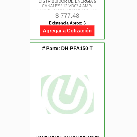
DISTRIBUIDOR DE ENERGIA 5
CANALES/ 12 VDC/ 4 AMP/
FUSIBLES INTERCAMBIABLES/
$
777.48
PROTECCION DE SOBRECARGA/
COLOR BLANCO
Existencia Aprox
:
3
Agregar a Cotización
# Parte:
DH-PFA150-T