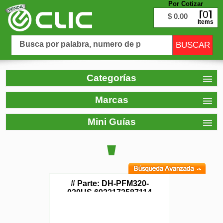
Por Cotizar
0
$ 0.00
Items
Categorías
Marcas
Mini Guías
# Parte:
DH-PFM320-
020US,6923172587114