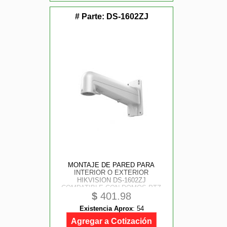
# Parte:
DS-1602ZJ
MONTAJE DE PARED PARA
INTERIOR O EXTERIOR
HIKVISION DS-1602ZJ
COMPATIBLE CON DOMOS PTZ
$
401.98
HIKVISION
Existencia Aprox
:
54
Agregar a Cotización