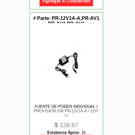
Agregar a Cotización
# Parte:
PR-12V1A-A,PR-AV1
PR-AV1 PR-AV1
FUENTE DE PODER INDIVIDUAL /
PROVISION ISR PR-12V1A-A / 12V/
1A
$
128.67
Existencia Aprox
:
16