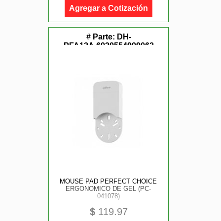
Agregar a Cotización
# Parte:
DH-
PFA12A,6939554999062
MOUSE PAD PERFECT CHOICE
ERGONOMICO DE GEL (PC-
041078)
$
119.97