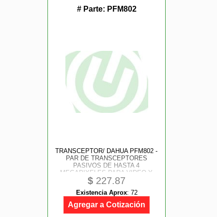
# Parte:
PFM802
TRANSCEPTOR/ DAHUA PFM802 -
PAR DE TRANSCEPTORES
PASIVOS DE HASTA 4
MEGAPIXELES PARA VIDEO Y
$
227.87
ENERGIA/ DISTANCIA DE HASTA
150 METROS/ VOLTAJE DE
Existencia Aprox
:
72
ENTRADA DE 12-15V DC/
CABLEADO POR RJ-45
Agregar a Cotización