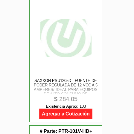
SAXXON PSU1205D - FUENTE DE
PODER REGULADA DE 12 VCC A 5
AMPERES/ IDEAL PARA EQUIPOS
DE ALTO CONSUMO DE
$
284.05
CORRIENTE/ PARA USOS
MULTIPLES SISTEMAS DE CCTV,
Existencia Aprox
:
103
ACCESO, ASISTENCIA, ETC/
CERTIFICACIN UL/
Agregar a Cotización
# Parte:
PTR-101V-HD+