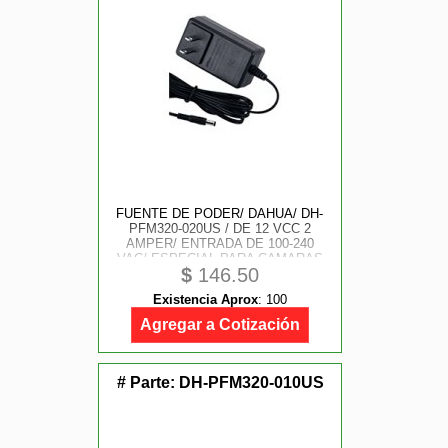
FUENTE DE PODER/ DAHUA/ DH-
PFM320-020US / DE 12 VCC 2
AMPER/ ENTRADA DE 100-240
VAC/ ESPECIAL PARA CAMARAS
$
146.50
DE CCTV/ CABLE DE 1.5 METROS/
CERTIFICACION FCC
Existencia Aprox
:
100
Agregar a Cotización
# Parte:
DH-PFM320-010US