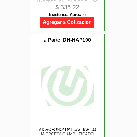
AMPERES/ SALIDA TIPO PULPO
$
336.22
DE 4 CANALES CON CONECTOR
MACHO/ 0.7 AMPER POR CANAL/
Existencia Aprox
:
6
PROTECCION DE TEMPERATURA/
COLOR NEGRO
Agregar a Cotización
# Parte:
DH-HAP100
MICROFONO/ DAHUA/ HAP100
MICROFONO AMPLIFICADO