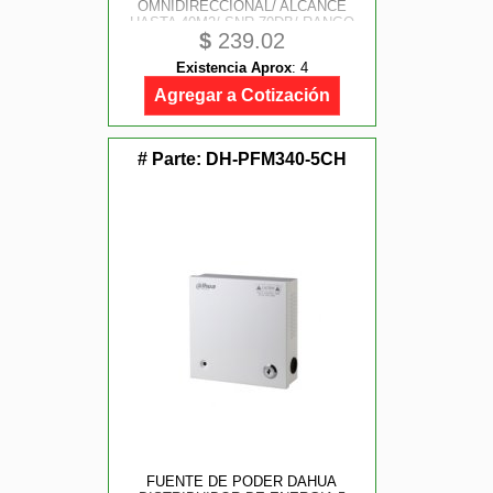
OMNIDIRECCIONAL/ ALCANCE
HASTA 40M2/ SNR 70DB/ RANGO
$
239.02
DINAMICO 104 DB/ PRESION DE
SONIDO MAXIMO 120DB
Existencia Aprox
:
4
Agregar a Cotización
# Parte:
DH-PFM340-5CH
FUENTE DE PODER DAHUA