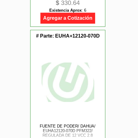
$
330.64
EMERGENCIA / FUNCION DE
SALTO DE FRECUENCIA / LED
Existencia Aprox
:
6
INDICADOR DE ESTADO COLOR
ROJO O VERDE
Agregar a Cotización
# Parte:
EUHA+12120-070D
FUENTE DE PODER/ DAHUA/
EUHA12120-070D PFM322/
REGULADA DE 12 VCC 2.8