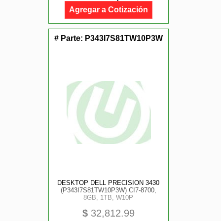
AÃOS
Agregar a Cotización
# Parte:
P343I7S81TW10P3W
DESKTOP DELL PRECISION 3430
(P343I7S81TW10P3W) CI7-8700,
8GB, 1TB, W10P
$
32,812.99