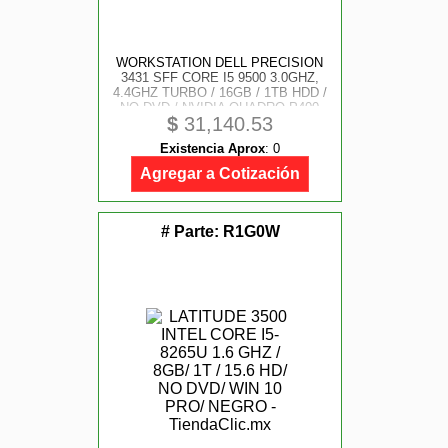
WORKSTATION DELL PRECISION
3431 SFF CORE I5 9500 3.0GHZ,
4.4GHZ TURBO / 16GB / 1TB HDD /
NO DVD / NVIDIA QUADRO P400
$
31,140.53
2GB / WINDOWS 10 PRO /
GARANTIA 3 A?OS
Existencia Aprox
:
0
Agregar a Cotización
# Parte:
R1G0W