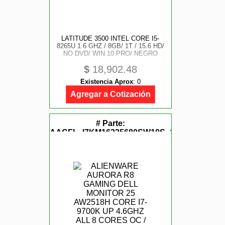
LATITUDE 3500 INTEL CORE I5-
8265U 1.6 GHZ / 8GB/ 1T / 15.6 HD/
NO DVD/ WIN 10 PRO/ NEGRO
$
18,902.48
Existencia Aprox
:
0
Agregar a Cotización
# Parte:
AACFL_I7KM16225680SW10S_120