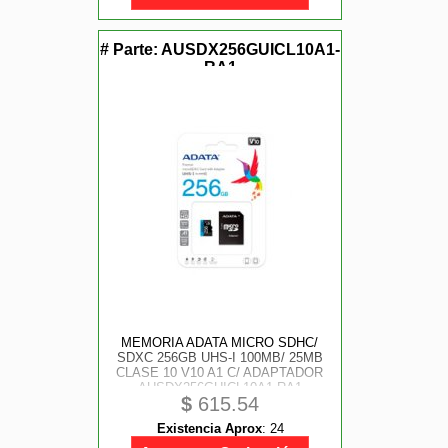
# Parte:
AUSDX256GUICL10A1-
RA1
MEMORIA ADATA MICRO SDHC/
SDXC 256GB UHS-I 100MB/ 25MB
CLASE 10 V10 A1 C/ ADAPTADOR
AUSDX256GUICL10A1-RA1
$
615.54
Existencia Aprox
:
24