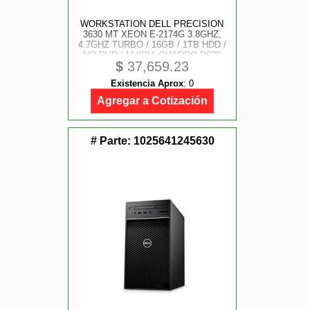
WORKSTATION DELL PRECISION
3630 MT XEON E-2174G 3.8GHZ,
4.7GHZ TURBO / 16GB / 1TB HDD /
NO DVD / NVIDIA QUADRO P620
$
37,659.23
2GB / WINDOWS 10 PRO /
GARANTIA 3 AÑOS
Existencia Aprox
:
0
Agregar a Cotización
# Parte:
1025641245630