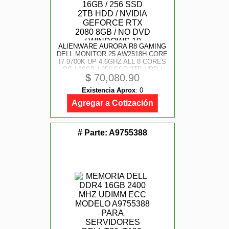
ALIENWARE AURORA R8 GAMING
DELL MONITOR 25 AW2518H CORE
I7-9700K UP 4.6GHZ ALL 8 CORES
OC / 16GB / 256 SSD 2TB HDD /
$
70,080.90
NVIDIA GEFORCE RTX 2080 8GB /
NO DVD / WINDOWS 10 HOME /
Existencia Aprox
:
0
GARANTIA 1 AÃO
Agregar a Cotización
# Parte:
A9755388