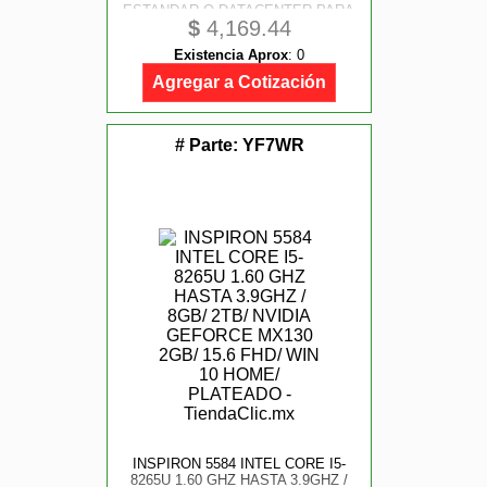
ESTANDAR O DATACENTER PARA
$
4,169.44
SERVIDORES DELL VERSION
CAJA
Existencia Aprox
:
0
Agregar a Cotización
# Parte:
YF7WR
INSPIRON 5584 INTEL CORE I5-
8265U 1.60 GHZ HASTA 3.9GHZ /