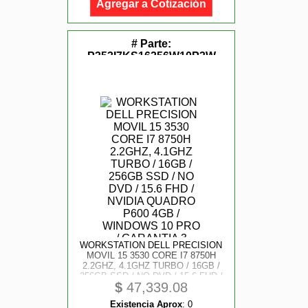
Agregar a Cotización
# Parte:
P353I7KS16256W10P3W
WORKSTATION DELL PRECISION
MOVIL 15 3530 CORE I7 8750H
2.2GHZ, 4.1GHZ TURBO / 16GB /
256GB SSD / NO DVD / 15.6 FHD /
$
47,339.08
NVIDIA QUADRO P600 4GB /
WINDOWS 10 PRO / GARANTIA 3
Existencia Aprox
:
0