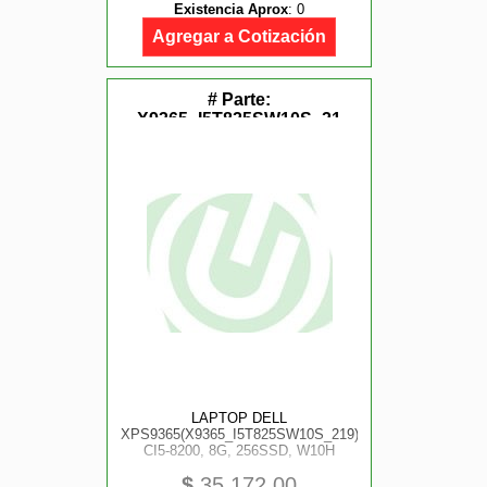
Existencia Aprox
:
0
Agregar a Cotización
# Parte:
X9365_I5T825SW10S_21
LAPTOP DELL
XPS9365(X9365_I5T825SW10S_219)13.3,
CI5-8200, 8G, 256SSD, W10H
$
35,172.00