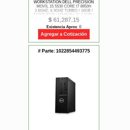
WORKSTATION DELL PRECISION
MOVIL 15 5530 CORE I7 8850H
2.6GHZ, 4.3GHZ TURBO / 16GB /
512GB SSD / NO DVD / 15.6 FHD /
$
61,287.15
NVIDIA QUADRO P1000 4GB /
WINDOWS 10 PRO / GARANTIA 3
Existencia Aprox
:
0
AÃOS
Agregar a Cotización
# Parte:
1022854493775