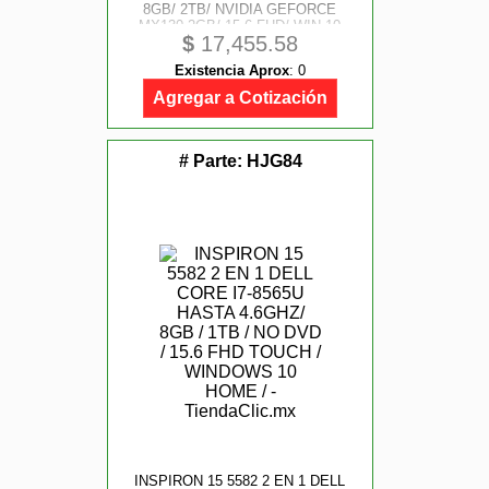
8GB/ 2TB/ NVIDIA GEFORCE
MX130 2GB/ 15.6 FHD/ WIN 10
$
17,455.58
HOME/ PLATEADO
Existencia Aprox
:
0
Agregar a Cotización
# Parte:
HJG84
INSPIRON 15 5582 2 EN 1 DELL