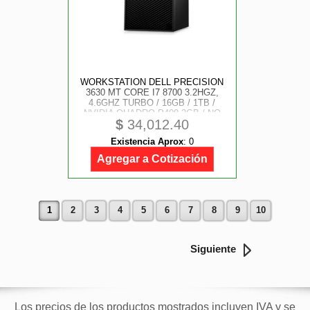
WORKSTATION DELL PRECISION
3630 MT CORE I7 8700 3.2HGZ,
4.6GHZ TURBO / 16GB / 1TB /
NVIDIA QUADRO P400 2GB / NO
$
34,012.40
DVD / WINDOWS 10 PRO /
GARANTIA 3 AÑOS
Existencia Aprox
:
0
Agregar a Cotización
1
2
3
4
5
6
7
8
9
10
Siguiente
Los precios de los productos mostrados incluyen IVA y se