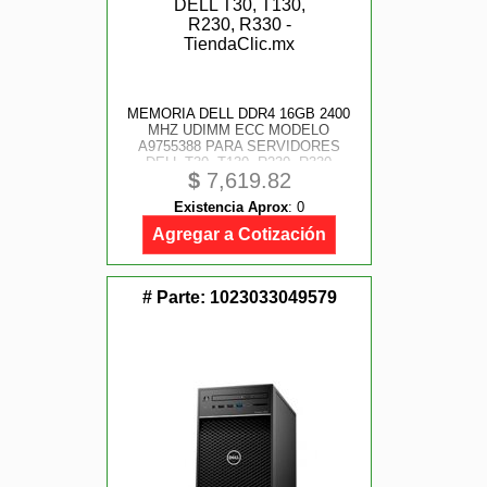
MEMORIA DELL DDR4 16GB 2400
MHZ UDIMM ECC MODELO
A9755388 PARA SERVIDORES
DELL T30, T130, R230, R330
$
7,619.82
Existencia Aprox
:
0
Agregar a Cotización
# Parte:
1023033049579