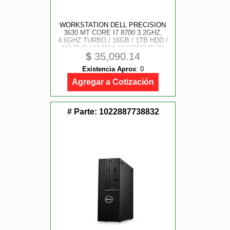
WORKSTATION DELL PRECISION
3630 MT CORE I7 8700 3.2GHZ,
4.6GHZ TURBO / 16GB / 1TB HDD /
NO DVD / NVIDIA QUADRO P620
$
35,090.14
2GB / WINDOWS 10 PRO /
GARANTIA 3 AÑOS
Existencia Aprox
:
0
Agregar a Cotización
# Parte:
1022887738832