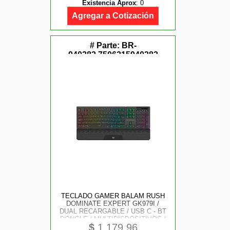
Existencia Aprox
:
0
Agregar a Cotización
# Parte:
BR-
940382,7506215940382
TECLADO GAMER BALAM RUSH
DOMINATE EXPERT GK979I /
DUAL RECARGABLE / USB C - BT
DONGLE / MULTIDISPOSITIVOS /
$
1,179.96
RGB / 105 TECLAS / ESPAÑOL /