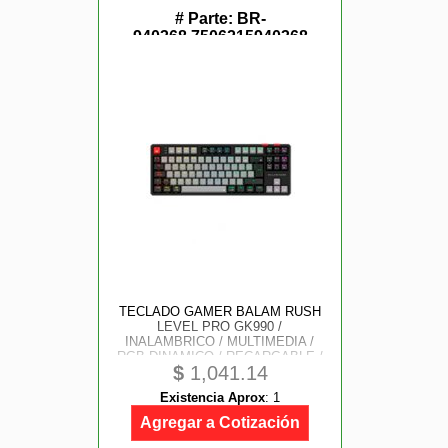
# Parte:
BR-
940368,7506215940368
TECLADO GAMER BALAM RUSH
LEVEL PRO GK990 /
INALAMBRICO / MULTIMEDIA /
RGB DINAMICO / RECARGABLE /
$
1,041.14
ESPAÑOL / 105 TECLAS / GRIS-
NEGRO / BR-940368
Existencia Aprox
:
1
Agregar a Cotización