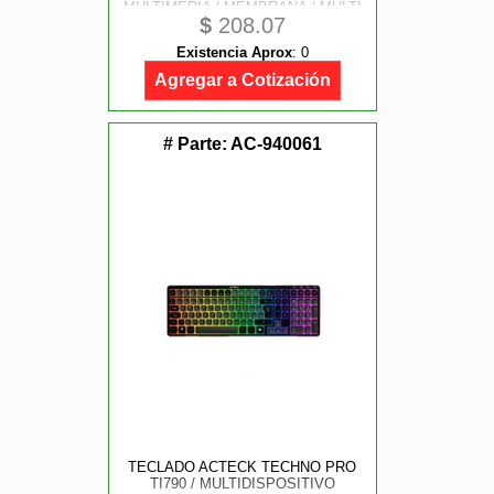
MULTIMEDIA / MEMBRANA / MULTI
$
208.07
LENGUAJE / 107 TECLAS / WIN
XP- 7- 8 -10 / ANTIGHOSTING /
Existencia Aprox
:
0
NEGRO TRANSLUCIDO / AC-
939195
Agregar a Cotización
# Parte:
AC-940061
TECLADO ACTECK TECHNO PRO
TI790 / MULTIDISPOSITIVO