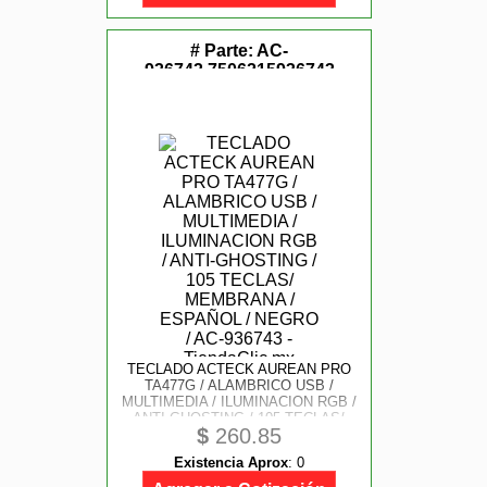
# Parte:
AC-
936743,7506215936743
TECLADO ACTECK AUREAN PRO
TA477G / ALAMBRICO USB /
MULTIMEDIA / ILUMINACION RGB /
ANTI-GHOSTING / 105 TECLAS/
$
260.85
MEMBRANA / ESPAÑOL / NEGRO /
AC-936743
Existencia Aprox
:
0