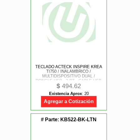
TECLADO ACTECK INSPIRE KREA
TI750 / INALAMBRICO /
MULTIDISPOSITIVO DUAL /
DONGLE USB - 2 BT - CABLE USB
$
494.62
/ WINDOWS - MAC / ESPAÑOL / 85
TECLAS / MULTIMEDIA /
Existencia Aprox
:
20
RECARGABLE / NEGRO / AC-
940092
Agregar a Cotización
# Parte:
KB522-BK-LTN