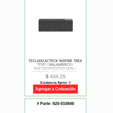
TECLADO ACTECK INSPIRE TREK
TI747 / INALAMBRICO /
MULTIDISPOSITIVO DUAL /
WINDOWS - MAC - ANDROID /
$
434.29
ESPAÑOL / 99 TECLAS /
MULTIMEDIA / DONGLE USB - BT
Existencia Aprox
:
8
5.1 - CABLE USB / RECARGABLE /
NEGRO / AC-940108
Agregar a Cotización
# Parte:
920-010846