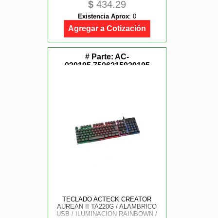
$
434.29
ESPAÑOL / 99 TECLAS /
MULTIMEDIA / DONGLE USB - BT
Existencia Aprox
:
0
5.1 - CABLE USB / RECARGABLE /
BLANCO / AC-940115
Agregar a Cotización
# Parte:
AC-
939195,7506215939195
TECLADO ACTECK CREATOR
AUREAN II TA220G / ALAMBRICO
USB / ILUMINACION RAINBOWN /