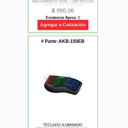
INALAMBRICO DUAL / 108 TECLAS
/ USB - 2 BT - 2.4 GHZ /
$
990.06
MECANICO / MULTIMEDIA /
ILUMINACION RGB /
Existencia Aprox
:
0
RECARGABLE / WIN + MAC /
NEGRO / AC-940061
Agregar a Cotización
# Parte:
AKB-150EB
TECLADO ILUMINADO