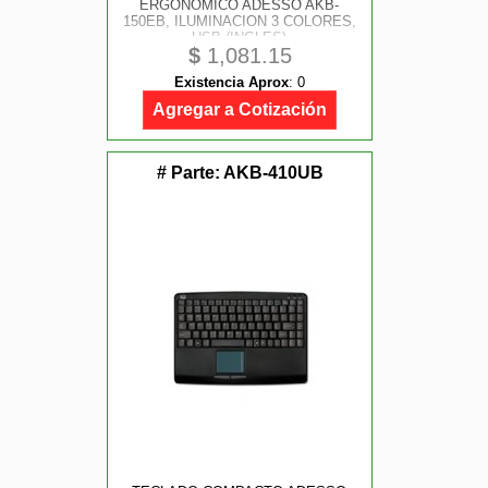
ERGONOMICO ADESSO AKB-
150EB, ILUMINACION 3 COLORES,
USB (INGLES)
$
1,081.15
Existencia Aprox
:
0
Agregar a Cotización
# Parte:
AKB-410UB