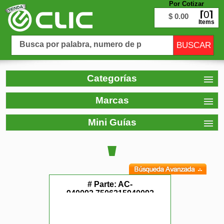
Por Cotizar
0
$ 0.00
Items
Categorías
Marcas
Mini Guías
# Parte:
AC-
940092,7506215940092