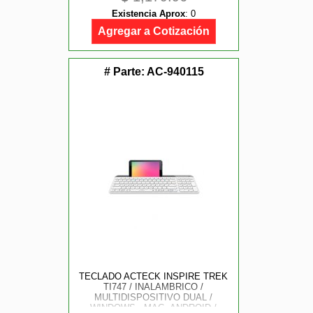
ERGONOMICO / MECANICO / WIN-
Existencia Aprox
:
0
IOS - ANDROID / NEGRO / BR-
940382
Agregar a Cotización
# Parte:
AC-940115
TECLADO ACTECK INSPIRE TREK
TI747 / INALAMBRICO /
MULTIDISPOSITIVO DUAL /
WINDOWS - MAC -ANDROID /