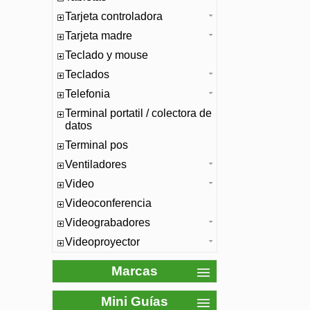
Tarjeta controladora
Tarjeta madre
Teclado y mouse
Teclados
Telefonia
Terminal portatil / colectora de
datos
Terminal pos
Ventiladores
Video
Videoconferencia
Videograbadores
Videoproyector
Marcas
Mini Guías