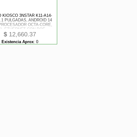
 KIOSCO 3NSTAR K11-A14-
0.1 PULGADAS, ANDROID 14
 PROCESADOR OCTA-CORE,
FI, ETHERNET CON POE,
$
12,660.37
UETOOTH Y MULTIPLES
PUERTOS USB
Existencia Aprox
:
0