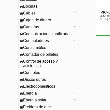
Bocinas
MICRO
Cables
432 1
Cajon de dinero
Y UN
WI
Camaras
BL
Comunicaciones unificadas
Conmutadores
Consumibles
Contador de billetes
Control de acceso y
asistencia
Controles
Discos duros
Electrodomesticos
Energia
Energia solar
Freidora de aire