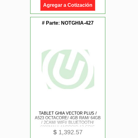
Agregar a Cotización
# Parte:
NOTGHIA-427
TABLET GHIA VECTOR PLUS /
A523 OCTACORE/ 4GB RAM/ 64GB
/ 2CAM/ WIFI/ BLUETOOTH/
6000MAH/ ANDROID 13 GRIS
$
1,392.57
METALICA