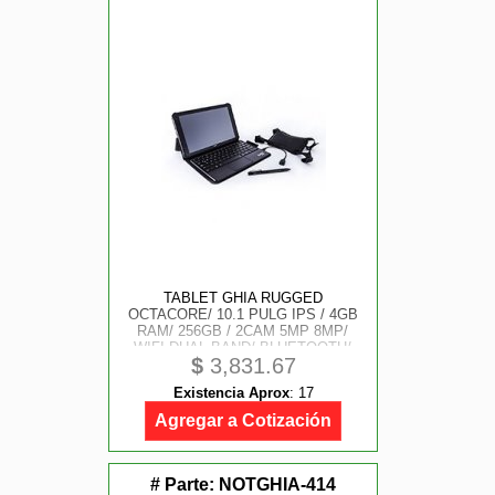
TABLET GHIA RUGGED
OCTACORE/ 10.1 PULG IPS / 4GB
RAM/ 256GB / 2CAM 5MP 8MP/
WIFI DUAL BAND/ BLUETOOTH/
$
3,831.67
10, 000MAH/ ANDROID 13 /
TECLADO BT CON FOLDER Y
Existencia Aprox
:
17
FUNDA/ CORREA DE MANO/
PLUMA STYLUS Y CABLE OTG
Agregar a Cotización
USB C A
# Parte:
NOTGHIA-414