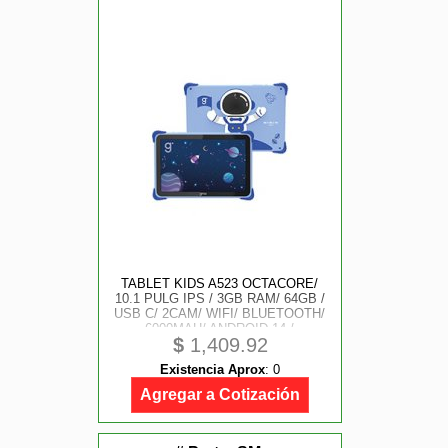
TABLET KIDS A523 OCTACORE/
10.1 PULG IPS / 3GB RAM/ 64GB /
USB C/ 2CAM/ WIFI/ BLUETOOTH/
6000MAH/ ANDROID 14 /
$
1,409.92
ASTRONAUTA
Existencia Aprox
:
0
Agregar a Cotización