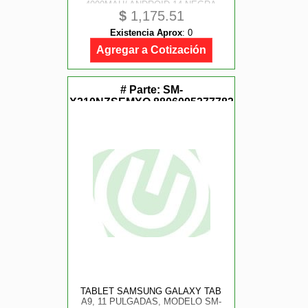
4000MAH/ ANDROID 14 NEGRA
$
1,175.51
Existencia Aprox
:
0
Agregar a Cotización
# Parte:
SM-
X210NZSEMXO,8806095277783
TABLET SAMSUNG GALAXY TAB
A9, 11 PULGADAS, MODELO SM-