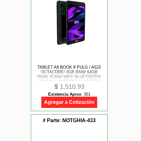
TABLET A8 BOOK 8 PULG / A523
OCTACORE/ 4GB RAM/ 64GB
ROM/ 2CAM/ WIFI/ BLUETOOTH/
4000MAH/ ANDROID 14 NEGRA /
$
1,510.93
TURQUESA
Existencia Aprox
:
351
Agregar a Cotización
# Parte:
NOTGHIA-433