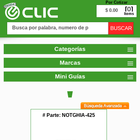
Por Cotizar
0
$ 0.00
Items
Categorías
Marcas
Mini Guías
# Parte:
NOTGHIA-425