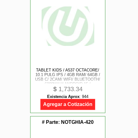
TABLET KIDS / A537 OCTACORE/
10.1 PULG IPS / 4GB RAM/ 64GB /
USB C/ 2CAM/ WIFI/ BLUETOOTH/
6000MAH/ ANDROID 15 /
$
1,733.34
ASTRONAUTA
Existencia Aprox
:
944
Agregar a Cotización
# Parte:
NOTGHIA-420