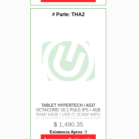
# Parte:
THA2
TABLET HYPERTECH / A537
OCTACORE/ 10.1 PULG IPS / 4GB
RAM/ 64GB / USB C/ 2CAM/ WIFI/
BLUETOOTH/ 6000MAH/ ANDROID
$
1,490.35
15 / ANIME PINK DEMON
Existencia Aprox
:
0