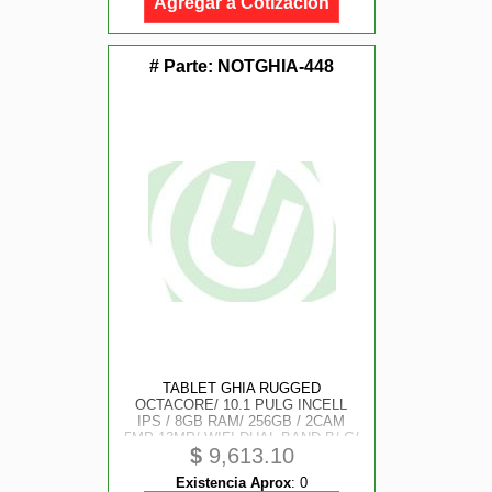
Agregar a Cotización
# Parte:
NOTGHIA-448
TABLET GHIA RUGGED
OCTACORE/ 10.1 PULG INCELL
IPS / 8GB RAM/ 256GB / 2CAM
5MP 13MP/ WIFI DUAL BAND B/ G/
$
9,613.10
N, AC AX / BLUETOOTH 5.4/ 3G 4G
5G LTE/ 8, 000MAH/ ANDROID 16
Existencia Aprox
:
0