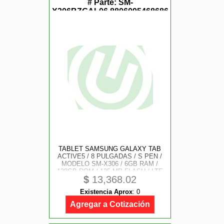
# Parte:
SM-
X306BZGAL06,8806095468686
TABLET SAMSUNG GALAXY TAB
ACTIVE5 / 8 PULGADAS / S PEN /
MODELO SM-X306 / 6GB RAM /
128GB ROM / 135 MP FLASH / LTE
$
13,368.02
5G / ANDROID / ENTERPRISE
EDITION / 3 AÑOS GARANTIA / 1
Existencia Aprox
:
0
AÑO KNOX SUITE / COLOR
VERDE
Agregar a Cotización