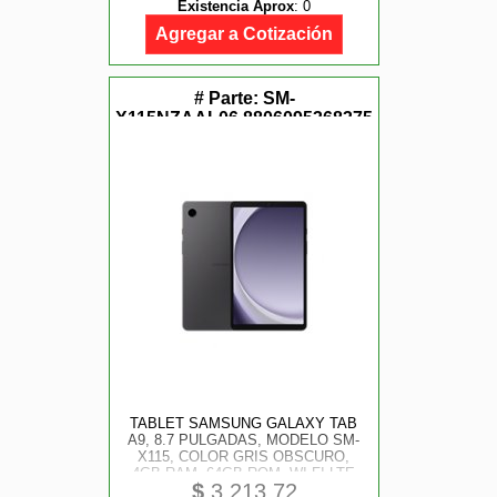
Existencia Aprox
:
0
Agregar a Cotización
# Parte:
SM-
X115NZAAL06,8806095368375
TABLET SAMSUNG GALAXY TAB
A9, 8.7 PULGADAS, MODELO SM-
X115, COLOR GRIS OBSCURO,
4GB RAM, 64GB ROM, WI-FI LTE
$
3,213.72
SIM, 2+8 MP, ANDROID, VEL.