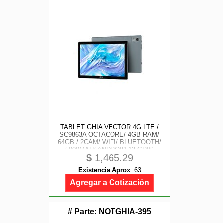
TABLET GHIA VECTOR 4G LTE /
SC9863A OCTACORE/ 4GB RAM/
64GB / 2CAM/ WIFI/ BLUETOOTH/
5000MAH/ ANDROID 13 GRIS
$
1,465.29
Existencia Aprox
:
63
Agregar a Cotización
# Parte:
NOTGHIA-395