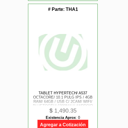
# Parte:
THA1
TABLET HYPERTECH/ A537
OCTACORE/ 10.1 PULG IPS / 4GB
RAM/ 64GB / USB C/ 2CAM/ WIFI/
BLUETOOTH/ 6000MAH/ ANDROID
$
1,490.35
15 / ANIME BLACK KATANA
Existencia Aprox
:
0
Agregar a Cotización