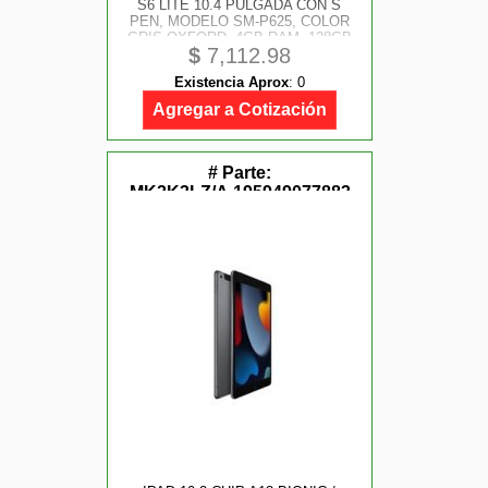
S6 LITE 10.4 PULGADA CON S
PEN, MODELO SM-P625, COLOR
GRIS OXFORD, 4GB RAM, 128GB
$
7,112.98
ROM, 58 MP, WI-FILTE, ANDROID,
O/ C, VEL. 2.3GHZ, 1.7GHZ
Existencia Aprox
:
0
Agregar a Cotización
# Parte:
MK2K3LZ/A,195949077883