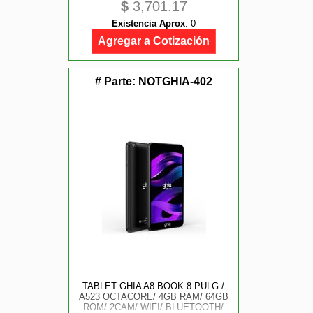
$
3,701.17
WIFI, ANDROID, O/ C, VEL. 2.2GHZ
Existencia Aprox
:
0
Agregar a Cotización
# Parte:
NOTGHIA-402
TABLET GHIA A8 BOOK 8 PULG /
A523 OCTACORE/ 4GB RAM/ 64GB
ROM/ 2CAM/ WIFI/ BLUETOOTH/