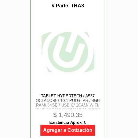
# Parte:
THA3
TABLET HYPERTECH / A537
OCTACORE/ 10.1 PULG IPS / 4GB
RAM/ 64GB / USB C/ 2CAM/ WIFI/
BLUETOOTH/ 6000MAH/ ANDROID
$
1,490.35
15 / ANIME WARTHOG
Existencia Aprox
:
0
Agregar a Cotización