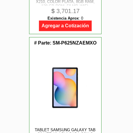
X210, COLOR PLATA, 8GB RAM,
128 GB ROM, 58 MP, WIFI,
$
3,701.17
ANDROID, O/ C, VEL. 2.2GHZ
Existencia Aprox
:
0
Agregar a Cotización
# Parte:
SM-P625NZAEMXO
TABLET SAMSUNG GALAXY TAB