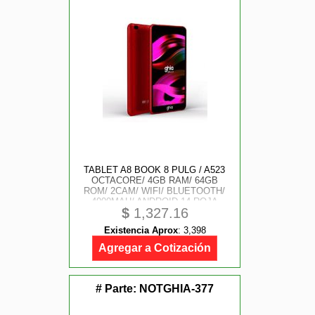
TABLET A8 BOOK 8 PULG / A523
OCTACORE/ 4GB RAM/ 64GB
ROM/ 2CAM/ WIFI/ BLUETOOTH/
4000MAH/ ANDROID 14 ROJA
$
1,327.16
Existencia Aprox
:
3,398
Agregar a Cotización
# Parte:
NOTGHIA-377