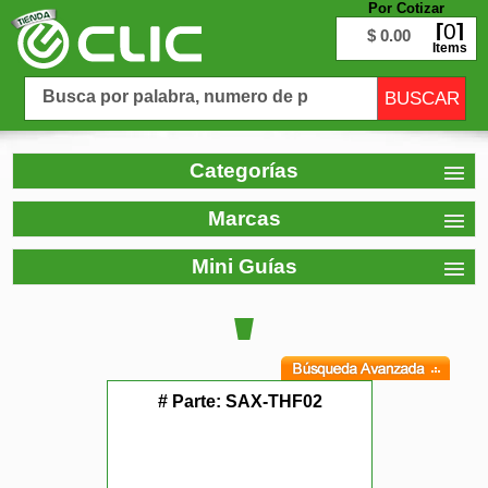
Por Cotizar
0
$ 0.00
Items
Categorías
Marcas
Mini Guías
# Parte:
SAX-THF02