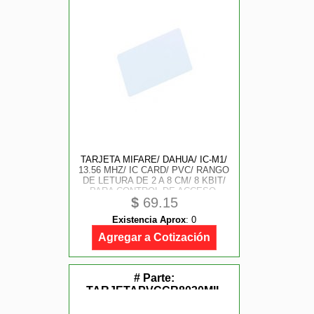
TARJETA MIFARE/ DAHUA/ IC-M1/
13.56 MHZ/ IC CARD/ PVC/ RANGO
DE LETURA DE 2 A 8 CM/ 8 KBIT/
PARA CONTROL DE ACCESO,
$
69.15
IDENTIFICACIONES
CORPORATIVAS, TRANSPORTE
Existencia Aprox
:
0
URBANO
Agregar a Cotización
# Parte:
TARJETAPVCCR8030MIL