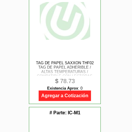
TAG DE PAPEL SAXXON THF02
TAG DE PAPEL ADHERIBLE /
ALTAS TEMPERATURAS /
COMPATIBLE CON LECTORAS
$
78.73
SAXR2656 AND SAXR2657/ FOLIO
IMPRESO
Existencia Aprox
:
0
Agregar a Cotización
# Parte:
IC-M1