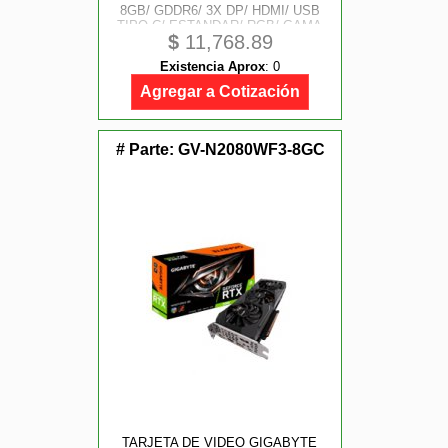
8GB/ GDDR6/ 3X DP/ HDMI/ USB
TIPO C/ ESTANDAR/ RGB/ GAMA
$
11,768.89
ALTA/ GAMER
Existencia Aprox
:
0
Agregar a Cotización
# Parte:
GV-N2080WF3-8GC
TARJETA DE VIDEO GIGABYTE