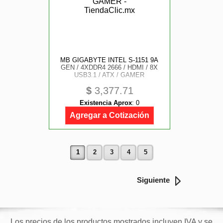
MB GIGABYTE INTEL S-1151 9A
GEN / 4XDDR4 2666 / HDMI / 8X
USB3.1 / ATX / GAMER
$
3,377.71
Existencia Aprox
:
0
Agregar a Cotización
1
2
3
4
5
Siguiente
Los precios de los productos mostrados incluyen IVA y se