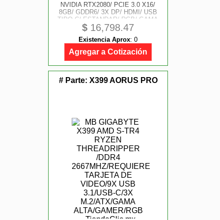
NVIDIA RTX2080/ PCIE 3.0 X16/
8GB/ GDDR6/ 3X DP/ HDMI/ USB
TIPO C/ ESTANDAR/ RGB/ GAMA
$
16,798.47
ALTA/ GAMER
Existencia Aprox
:
0
Agregar a Cotización
# Parte:
X399 AORUS PRO