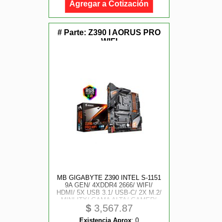
Agregar a Cotización
# Parte:
Z390 I AORUS PRO
WIFI
MB GIGABYTE Z390 INTEL S-1151
9A GEN/ 4XDDR4 2666/ WIFI/
HDMI/ 5X USB 3.1/ USB-C/ 2X M.2/
MINI ITX/ GAMA ALTA/ GAMER/
$
3,567.87
RGB
Existencia Aprox
:
0