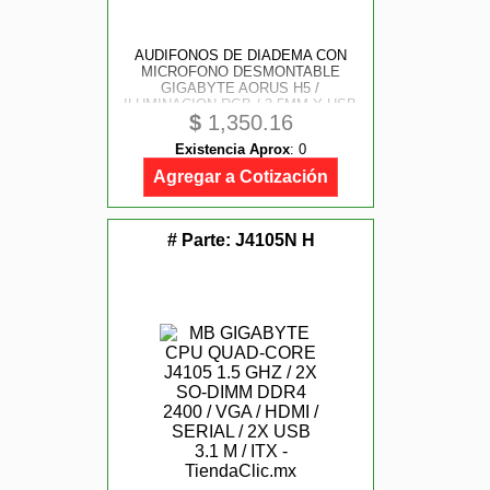
AUDIFONOS DE DIADEMA CON
MICROFONO DESMONTABLE
GIGABYTE AORUS H5 /
ILUMINACION RGB / 3.5MM Y USB
$
1,350.16
/ NEGRO CON NARANJA / ALTO
RENDIMIENTO / GAMER
Existencia Aprox
:
0
Agregar a Cotización
# Parte:
J4105N H