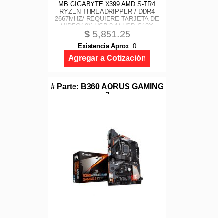
MB GIGABYTE X399 AMD S-TR4
RYZEN THREADRIPPER / DDR4
2667MHZ/ REQUIERE TARJETA DE
VIDEO/ 9X USB 3.1/ USB-C/ 3X
$
5,851.25
M.2/ ATX/ GAMA ALTA/ GAMER/
RGB
Existencia Aprox
:
0
Agregar a Cotización
# Parte:
B360 AORUS GAMING
3