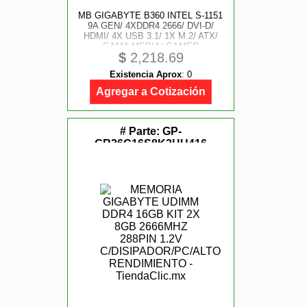
MB GIGABYTE B360 INTEL S-1151
9A GEN/ 4XDDR4 2666/ DVI-D/
HDMI/ 4X USB 3.1/ 1X M.2/ ATX/
GAMA MEDIA/ GAMER
$
2,218.69
Existencia Aprox
:
0
Agregar a Cotización
# Parte:
GP-
GR26C16S8K2HU416