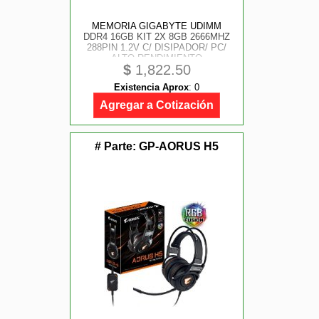
MEMORIA GIGABYTE UDIMM
DDR4 16GB KIT 2X 8GB 2666MHZ
288PIN 1.2V C/ DISIPADOR/ PC/
ALTO RENDIMIENTO
$
1,822.50
Existencia Aprox
:
0
Agregar a Cotización
# Parte:
GP-AORUS H5