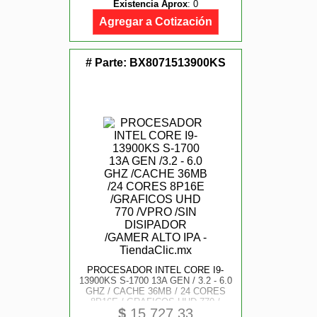
Existencia Aprox
:
0
Agregar a Cotización
# Parte:
BX8071513900KS
PROCESADOR INTEL CORE I9-
13900KS S-1700 13A GEN / 3.2 - 6.0
GHZ / CACHE 36MB / 24 CORES
8P16E / GRAFICOS UHD 770 /
$
15,727.33
VPRO / SIN DISIPADOR / GAMER