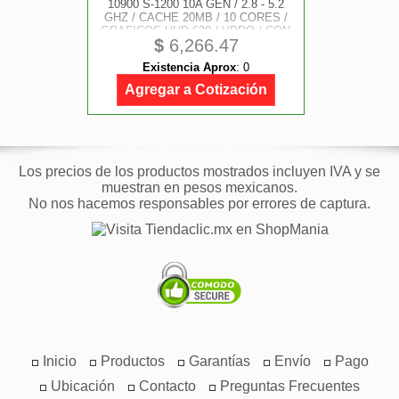
10900 S-1200 10A GEN / 2.8 - 5.2
GHZ / CACHE 20MB / 10 CORES /
GRAFICOS UHD 630 / VPRO / CON
$
6,266.47
DISIPADOR / GAMER ALTO IPA
Existencia Aprox
:
0
Agregar a Cotización
Los precios de los productos mostrados incluyen IVA y se
muestran en pesos mexicanos.
No nos hacemos responsables por errores de captura.
Inicio
Productos
Garantías
Envío
Pago
Ubicación
Contacto
Preguntas Frecuentes