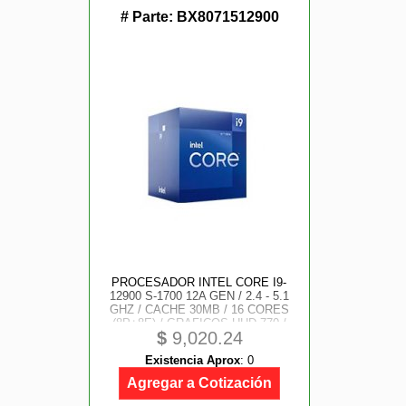
# Parte:
BX8071512900
PROCESADOR INTEL CORE I9-
12900 S-1700 12A GEN / 2.4 - 5.1
GHZ / CACHE 30MB / 16 CORES
(8P+8E) / GRAFICOS UHD 770 /
$
9,020.24
VPRO / CON DISIPADOR / GAMER
ALTO IPA
Existencia Aprox
:
0
Agregar a Cotización