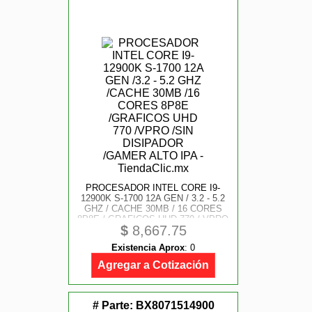
PROCESADOR INTEL CORE I9-
12900K S-1700 12A GEN / 3.2 - 5.2
GHZ / CACHE 30MB / 16 CORES
8P8E / GRAFICOS UHD 770 / VPRO
$
8,667.75
/ SIN DISIPADOR / GAMER ALTO
IPA
Existencia Aprox
:
0
Agregar a Cotización
# Parte:
BX8071514900