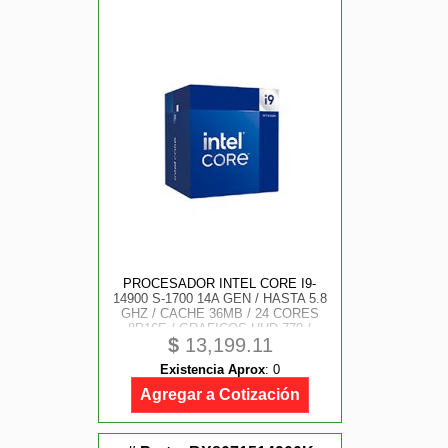
PROCESADOR INTEL CORE I9-
14900 S-1700 14A GEN / HASTA 5.8
GHZ / CACHE 36MB / 24 CORES
8P16E / GRAFICOS UHD 770 /
$
13,199.11
VPRO / CON DISIPADOR / GAMER
ALTO
Existencia Aprox
:
0
Agregar a Cotización