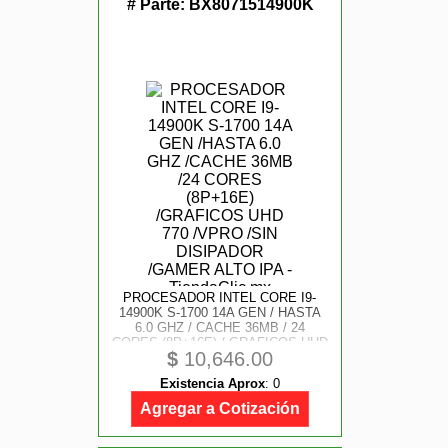
# Parte:
BX8071514900K
PROCESADOR INTEL CORE I9-
14900K S-1700 14A GEN / HASTA
6.0 GHZ / CACHE 36MB / 24
CORES (8P+16E) / GRAFICOS UHD
$
10,646.00
770 / VPRO / SIN DISIPADOR /
GAMER ALTO IPA
Existencia Aprox
:
0
Agregar a Cotización