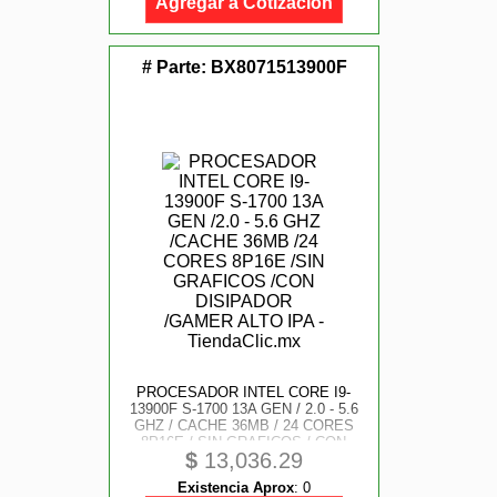
Agregar a Cotización
# Parte:
BX8071513900F
PROCESADOR INTEL CORE I9-
13900F S-1700 13A GEN / 2.0 - 5.6
GHZ / CACHE 36MB / 24 CORES
8P16E / SIN GRAFICOS / CON
$
13,036.29
DISIPADOR / GAMER ALTO IPA
Existencia Aprox
:
0