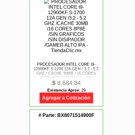
PROCESADOR INTEL CORE I9-
12900KF S-1700 12A GEN / 3.2 - 5.2
GHZ / CACHE 30MB / 16 CORES
8P8E / SIN GRAFICOS / SIN
$
8,684.84
DISIPADOR / GAMER ALTO IPA
Existencia Aprox
:
29
Agregar a Cotización
# Parte:
BX8071514900F