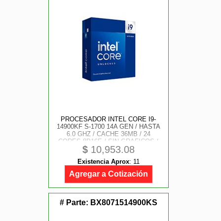
PROCESADOR INTEL CORE I9-
14900KF S-1700 14A GEN / HASTA
6.0 GHZ / CACHE 36MB / 24
CORES 8P16E / SIN GRAFICOS /
$
10,953.08
SIN DISIPADOR / GAMER ALTO
IPA
Existencia Aprox
:
11
Agregar a Cotización
# Parte:
BX8071514900KS