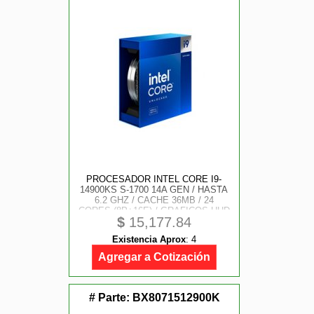
PROCESADOR INTEL CORE I9-
14900KS S-1700 14A GEN / HASTA
6.2 GHZ / CACHE 36MB / 24
CORES (8P+16E) / GRAFICOS UHD
$
15,177.84
770 / VPRO / SIN DISIPADOR /
GAMER ALTO IPA
Existencia Aprox
:
4
Agregar a Cotización
# Parte:
BX8071512900K