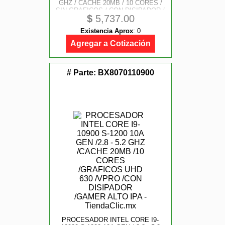
GHZ / CACHE 20MB / 10 CORES /
SIN GRAFICOS / CON DISIPADOR /
$
5,737.00
GAMER ALTO IPA
Existencia Aprox
:
0
Agregar a Cotización
# Parte:
BX8070110900
PROCESADOR INTEL CORE I9-