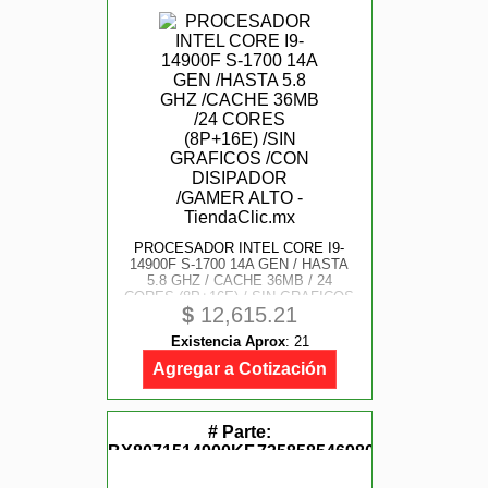
PROCESADOR INTEL CORE I9-
14900F S-1700 14A GEN / HASTA
5.8 GHZ / CACHE 36MB / 24
CORES (8P+16E) / SIN GRAFICOS
$
12,615.21
/ CON DISIPADOR / GAMER ALTO
Existencia Aprox
:
21
Agregar a Cotización
# Parte:
BX8071514900KF,735858546980