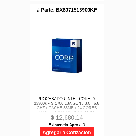
# Parte:
BX8071513900KF
PROCESADOR INTEL CORE I9-
13900KF S-1700 13A GEN / 3.0 - 5.8
GHZ / CACHE 36MB / 24 CORES
8P16E / SIN GRAFICOS / SIN
$
12,680.14
DISIPADOR / GAMER ALTO IPA
Existencia Aprox
:
0
Agregar a Cotización