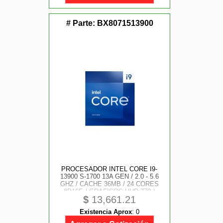
# Parte:
BX8071513900
PROCESADOR INTEL CORE I9-
13900 S-1700 13A GEN / 2.0 - 5.6
GHZ / CACHE 36MB / 24 CORES
8P16E / GRAFICOS UHD 770 /
$
13,661.21
VPRO / CON DISIPADOR / GAMER
ALTO IPA
Existencia Aprox
:
0