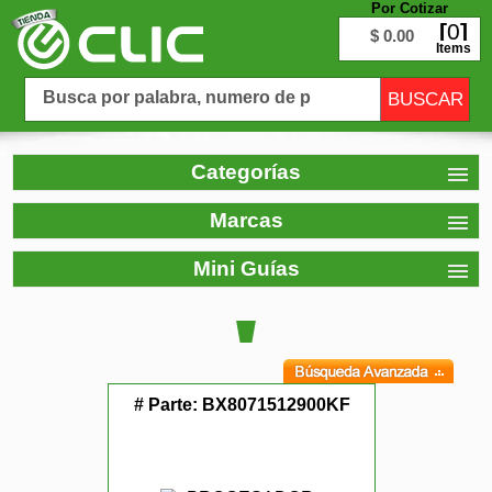
Por Cotizar
0
$ 0.00
Items
Categorías
Marcas
Mini Guías
# Parte:
BX8071512900KF