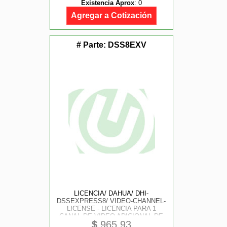
Existencia Aprox
:
0
Agregar a Cotización
# Parte:
DSS8EXV
LICENCIA/ DAHUA/ DHI-
DSSEXPRESS8/ VIDEO-CHANNEL-
LICENSE - LICENCIA PARA 1
CANAL DE VIDEO ADICIONAL DE
$
965.93
SOFTWARE DSS EXPRESS