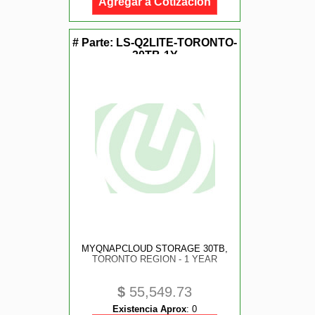
Agregar a Cotización
# Parte:
LS-Q2LITE-TORONTO-
30TB-1Y
MYQNAPCLOUD STORAGE 30TB,
TORONTO REGION - 1 YEAR
$
55,549.73
Existencia Aprox
:
0