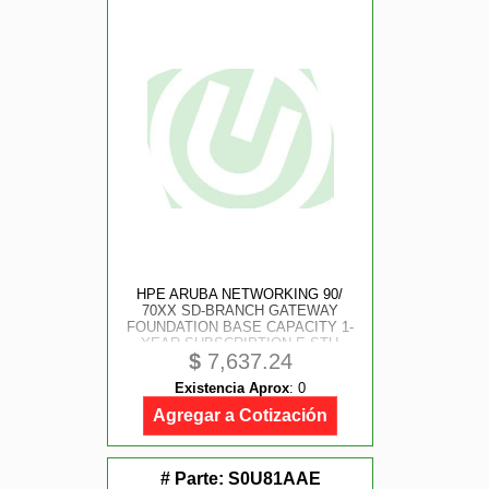
HPE ARUBA NETWORKING 90/
70XX SD-BRANCH GATEWAY
FOUNDATION BASE CAPACITY 1-
YEAR SUBSCRIPTION E-STU
$
7,637.24
(JZ124AAE)
Existencia Aprox
:
0
Agregar a Cotización
# Parte:
S0U81AAE