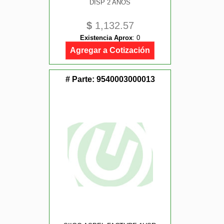
DISP 2 AÑOS
$
1,132.57
Existencia Aprox
:
0
Agregar a Cotización
# Parte:
9540003000013