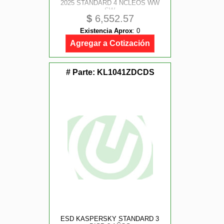
2025 STANDARD 4 NCLEOS WW
SW
$
6,552.57
Existencia Aprox
:
0
Agregar a Cotización
# Parte:
KL1041ZDCDS
ESD KASPERSKY STANDARD 3