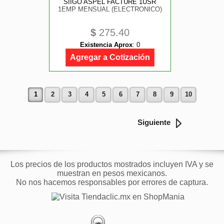
SIIGO ASPEL FACTURE 1USR
1EMP MENSUAL (ELECTRONICO)
$
275.40
Existencia Aprox
:
0
Agregar a Cotización
1
2
3
4
5
6
7
8
9
10
Siguiente
Los precios de los productos mostrados incluyen IVA y se
muestran en pesos mexicanos.
No nos hacemos responsables por errores de captura.