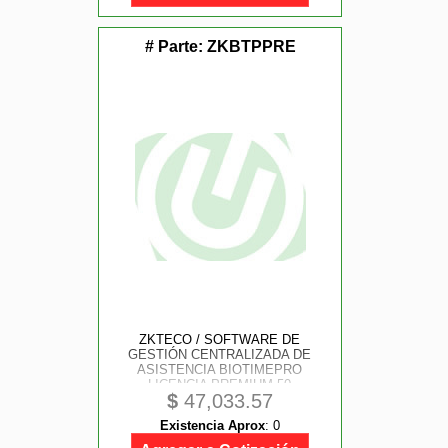
# Parte:
ZKBTPPRE
ZKTECO / SOFTWARE DE
GESTIÓN CENTRALIZADA DE
ASISTENCIA BIOTIMEPRO
LICENCIA PREMIUM 50
$
47,033.57
DISPOSITIVOS Y 6000
EMPLEADOS
Existencia Aprox
:
0