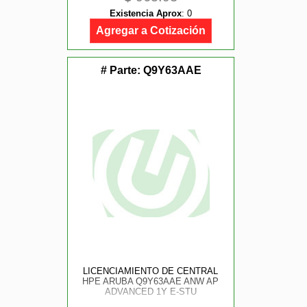
VERSION 8/ COMPATIBLE CON
Existencia Aprox
:
0
CAMARAS IP, NVRS Y DVRS
Agregar a Cotización
# Parte:
Q9Y63AAE
LICENCIAMIENTO DE CENTRAL
HPE ARUBA Q9Y63AAE ANW AP
ADVANCED 1Y E-STU