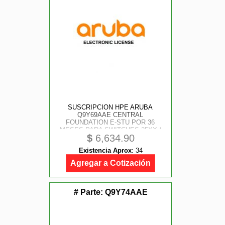
SUSCRIPCION HPE ARUBA
Q9Y69AAE CENTRAL
FOUNDATION E-STU POR 36
MESES PARA SWITCHES 25XX /
$
6,634.90
4100 / 6000 / 6100
Existencia Aprox
:
34
Agregar a Cotización
# Parte:
Q9Y74AAE