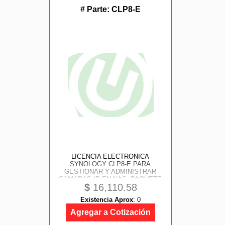
# Parte:
CLP8-E
LICENCIA ELECTRONICA
SYNOLOGY CLP8-E PARA
GESTIONAR Y ADMINISTRAR
CAMARAS IP EN NAS, PAQUETE
$
16,110.58
DE 8 LICENCIAS.
Existencia Aprox
:
0
Agregar a Cotización