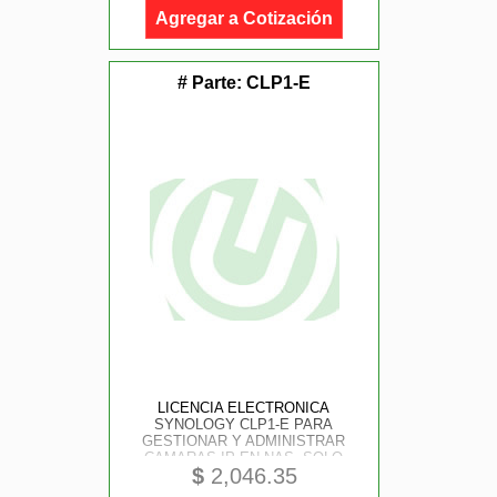
Agregar a Cotización
# Parte:
CLP1-E
LICENCIA ELECTRONICA
SYNOLOGY CLP1-E PARA
GESTIONAR Y ADMINISTRAR
CAMARAS IP EN NAS, SOLO
$
2,046.35
INCLUYE 1 LICENCIA