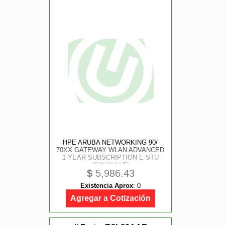
HPE ARUBA NETWORKING 90/
70XX GATEWAY WLAN ADVANCED
1-YEAR SUBSCRIPTION E-STU
(S0U81AAE)
$
5,986.43
Existencia Aprox
:
0
Agregar a Cotización