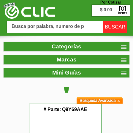
Por Cotizar
0
$ 0.00
Items
Categorías
Marcas
Mini Guías
# Parte:
Q9Y69AAE