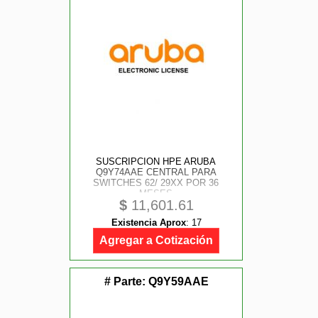
SUSCRIPCION HPE ARUBA
Q9Y74AAE CENTRAL PARA
SWITCHES 62/ 29XX POR 36
MESES
$
11,601.61
Existencia Aprox
:
17
Agregar a Cotización
# Parte:
Q9Y59AAE