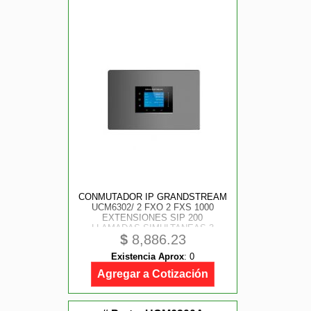
CONMUTADOR IP GRANDSTREAM
UCM6302/ 2 FXO 2 FXS 1000
EXTENSIONES SIP 200
LLAMADAS SIMULTANEAS 3
$
8,886.23
PUERTO GIGABIT MONTAJE EN
PARED Y ESCRITORIO
Existencia Aprox
:
0
COMPATIBLE CON GDMS
REMOTE CONNET WAVE
Agregar a Cotización