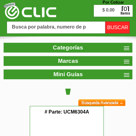
Por Cotizar
0
$ 0.00
Items
Categorías
Marcas
Mini Guías
# Parte:
UCM6304A