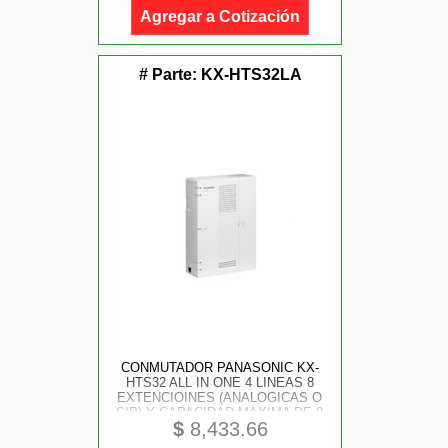
Agregar a Cotización
# Parte:
KX-HTS32LA
CONMUTADOR PANASONIC KX-
HTS32 ALL IN ONE 4 LINEAS 8
EXTENCIOINES (ANALOGICAS O
SIP) Y CAPACIDAD MAXIMA DE 8
$
8,433.66
LINEAS Y 24 EXTENCIONES