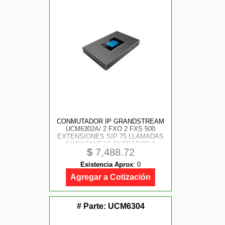
CONMUTADOR IP GRANDSTREAM
UCM6302A/ 2 FXO 2 FXS 500
EXTENSIONES SIP 75 LLAMADAS
SIMULTANEAS RUTEADOR 3
$
7,488.72
PUERTOS GIGABIT MONTAJE EN
PARED Y ESCRITORIO
Existencia Aprox
:
0
COMPATIBLE CON GDMS
REMOTE CONNET
Agregar a Cotización
# Parte:
UCM6304