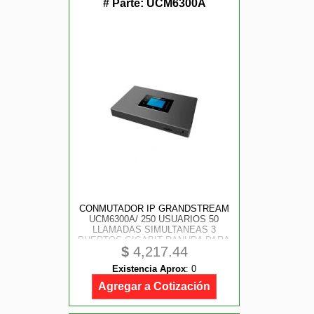
# Parte:
UCM6300A
CONMUTADOR IP GRANDSTREAM
UCM6300A/ 250 USUARIOS 50
LLAMADAS SIMULTANEAS 3
PUERTOS GIGABIT RANURA PARA
$
4,217.44
USB 3.0 Y SD MONTAJE EN
PARED Y ESCRITORIO
Existencia Aprox
:
0
COMPATIBLE CON GDMS
REMOTE CONNET WAVE
Agregar a Cotización