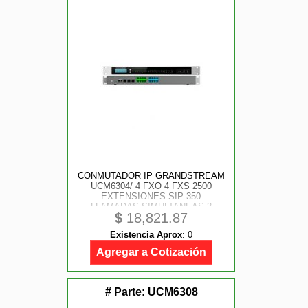
CONMUTADOR IP GRANDSTREAM
UCM6304/ 4 FXO 4 FXS 2500
EXTENSIONES SIP 350
LLAMADAS SIMULTANEAS 3
$
18,821.87
PUERTO GIGABIT MONTAJE EN
RACK Y ESCRITORIO
Existencia Aprox
:
0
COMPATIBLE CON GDMS
REMOTE CONNET WAVE
Agregar a Cotización
# Parte:
UCM6308