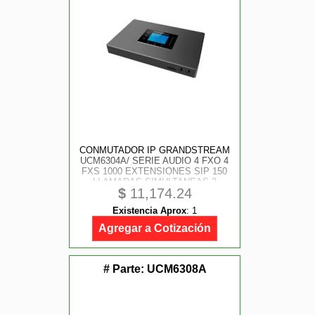
CONMUTADOR IP GRANDSTREAM
UCM6304A/ SERIE AUDIO 4 FXO 4
FXS 1000 EXTENSIONES SIP 150
LLAMADAS SIMULTANEAS 3
$
11,174.24
PUERTOS GIGABIT MONTAJE EN
RACK Y ESCRITORIO
Existencia Aprox
:
1
COMPATIBLE CON GDMS
REMOTE CONNET WAVE
Agregar a Cotización
# Parte:
UCM6308A