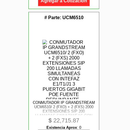
Agregar a Cotización
# Parte:
UCM6510
CONMUTADOR IP GRANDSTREAM
UCM6510/ 2 (FXO) + 2 (FXS) 2000
EXTENSIONES SIP 200
LLAMADAS SIMULTANEAS CON
$
22,715.87
INTEFAZ E1/ T1/ J1 3 PUERTOS
GIGABIT POE FUENTE
Existencia Aprox
:
0
REDUNDANTE