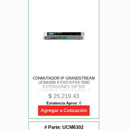
CONMUTADOR IP GRANDSTREAM
UCM6308/ 8 FXO 8 FXS 5000
EXTENSIONES SIP 500
LLAMADAS SIMULTANEAS 3
$
25,219.43
PUERTO GIGABIT MONTAJE EN
RACK Y ESCRITORIO
Existencia Aprox
:
0
COMPATIBLE CON GDMS
REMOTE CONNET WAVE
Agregar a Cotización
# Parte:
UCM6302