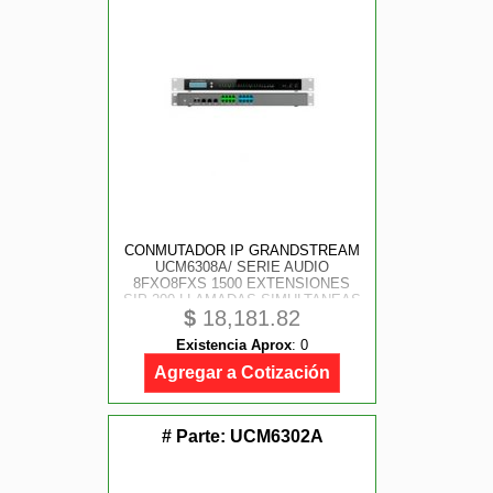
CONMUTADOR IP GRANDSTREAM
UCM6308A/ SERIE AUDIO
8FXO8FXS 1500 EXTENSIONES
SIP 200 LLAMADAS SIMULTANEAS
$
18,181.82
3 PUERTOS GIGABIT MONTAJE
EN RACK Y ESCRITORIO
Existencia Aprox
:
0
COMPATIBLE CON GDMS
REMOTE CONNET WAVE
Agregar a Cotización
# Parte:
UCM6302A