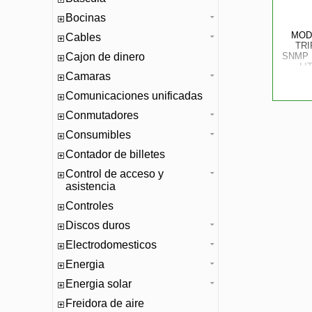
Bocinas
MOD
Cables
TRI
Cajon de dinero
SNMP 
LI
Camaras
ADM
ENFR
Comunicaciones unificadas
Conmutadores
Consumibles
Contador de billetes
Control de acceso y
asistencia
Controles
Discos duros
Electrodomesticos
Energia
Energia solar
Freidora de aire