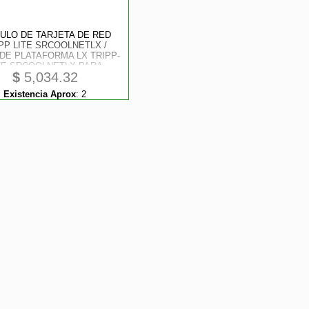
ULO DE TARJETA DE RED
PP LITE SRCOOLNETLX /
DE PLATAFORMA LX TRIPP-
TE SRCOOLNETLX PARA
$
5,034.32
INISTRACIN REMOTA DE
IAMIENTO PARA MODELOS
Existencia Aprox
:
2
SRCOOL12K