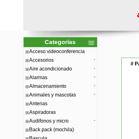
Categorías
Acceso videoconferencia
Accesorios
# P
Aire acondicionado
Alarmas
Almacenamiento
Animales y mascotas
Antenas
Aspiradoras
Audifonos y micro
Back pack (mochila)
Bascula