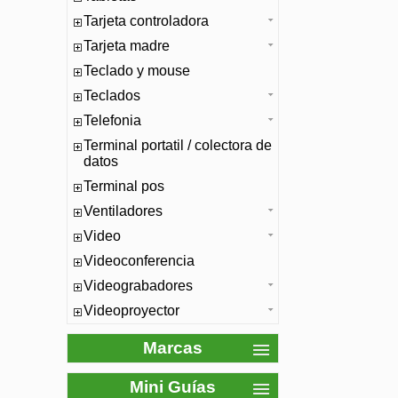
Tarjeta controladora
Tarjeta madre
Teclado y mouse
Teclados
Telefonia
Terminal portatil / colectora de
datos
Terminal pos
Ventiladores
Video
Videoconferencia
Videograbadores
Videoproyector
Marcas
Mini Guías