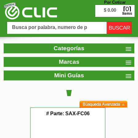
Por Cotizar
0
$ 0.00
Items
Categorías
Marcas
Mini Guías
# Parte:
SAX-FC06