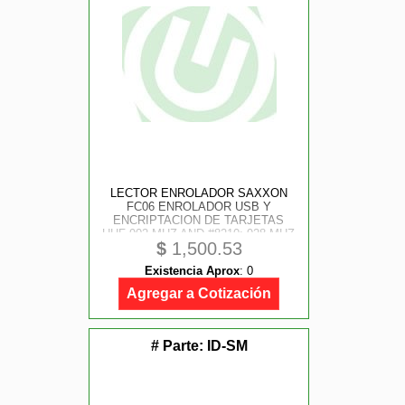
LECTOR ENROLADOR SAXXON
FC06 ENROLADOR USB Y
ENCRIPTACION DE TARJETAS
UHF 902 MHZ AND #8210; 928 MHZ
$
1,500.53
/ COMPATIBLE CON LECTORAS
SAXXON SAXR2656, SAXR2657
Existencia Aprox
:
0
Agregar a Cotización
# Parte:
ID-SM